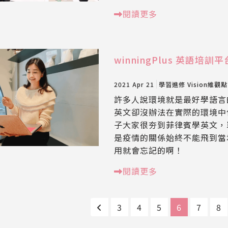
閱讀更多
winningPlus 英語
2021 Apr 21
學習進修
Vision維觀點
許多人說環境就是最好學語言
英文卻沒辦法在實際的環境中
子大家很夯到菲律賓學英文，
是疫情的關係始終不能飛到當
用就會忘記的啊！
閱讀更多
3
4
5
6
7
8