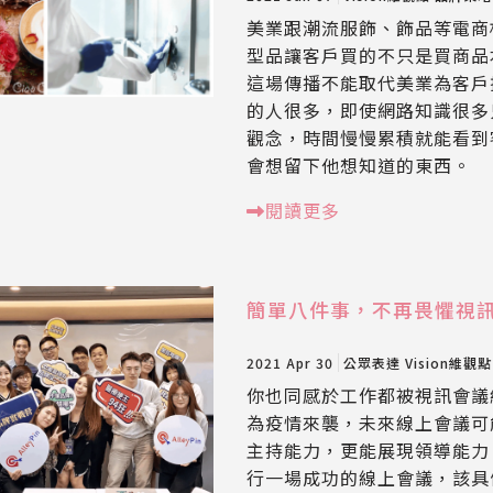
美業跟潮流服飾、飾品等電商
型品讓客戶買的不只是買商品
這場傳播不能取代美業為客戶
的人很多，即使網路知識很多
觀念，時間慢慢累積就能看到
會想留下他想知道的東西。
閱讀更多
簡單八件事，不再畏懼視
2021 Apr 30
公眾表達
Vision維觀點
你也同感於工作都被視訊會議給
為疫情來襲，未來線上會議可
主持能力，更能展現領導能力
行一場成功的線上會議，該具