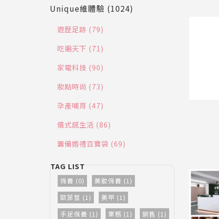
Unique維體驗 (1024)
遊歷足跡 (79)
吃遍天下 (71)
家電科技 (90)
妝點時尚 (73)
孕產哺育 (47)
儀式感生活 (86)
籌備婚禮百寶袋 (69)
保養 (0)
美妝保養 (1)
歐菲皙 (1)
美甲 (1)
手足保養 (1)
業務 (1)
銷售 (1)