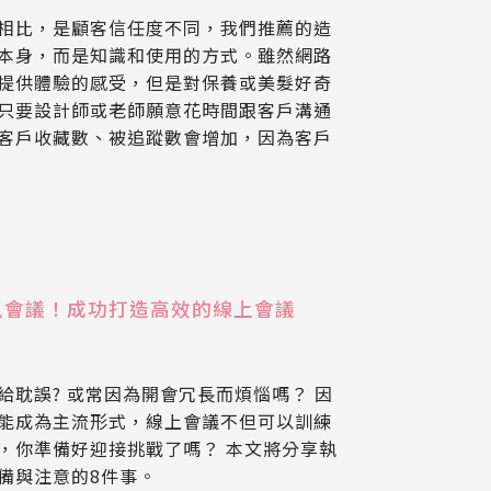
相比，是顧客信任度不同，我們推薦的造
本身，而是知識和使用的方式。雖然網路
提供體驗的感受，但是對保養或美髮好奇
只要設計師或老師願意花時間跟客戶溝通
客戶收藏數、被追蹤數會增加，因為客戶
訊會議！成功打造高效的線上會議
耽誤? 或常因為開會冗長而煩惱嗎？ 因
能成為主流形式，線上會議不但可以訓練
，你準備好迎接挑戰了嗎？ 本文將分享執
備與注意的8件事。