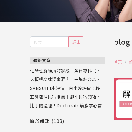
blog
送出
最新文章
首頁
忙碌也能維持好狀態！美体專科【超眠
錠】評價：幫助入睡同時促進新陳代
大板根森林溫泉酒店：一場結合森林、
謝，專業營養師推薦
恐龍與溫泉的奇幻之旅
SANSUI山水評價｜白小冷評價！移動
式水冷扇實測，靜涼潤風循環水冷扇S
宜蘭包棟民宿推薦｜腳印民宿開箱：親
C-F9讓夏天舒服又省電
子、寵物、好友聚會都適合的壯圍新開
比手機還輕！Doctorair 筋膜掌心雷
幕Villa
關於維琪 (108)