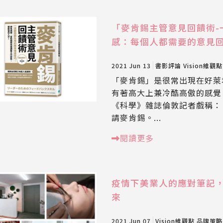
「麥肯錫主管意見回饋術-
感：每個人都需要的意見
2021 Jun 13
書影評論
Vision維觀點
「麥肯錫」是很常出現在好萊
有著高大上兼冷酷高傲的感覺
《科學》雜誌倫敦記者戲稱：
請麥肯錫。...
閱讀更多
疫情下美業人的應對筆記
來
2021 Jun 07
Vision維觀點
品牌策略