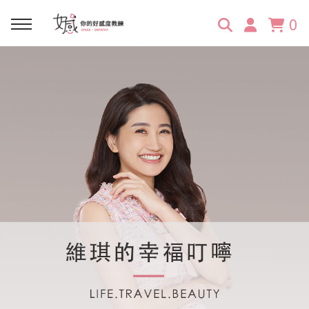
0
回主選單
回主選單
回主選單
回主選單
回主選單
學習資源
服務項目
企業訓練
關於維琪
所有文章
線上課程
合作邀約
公眾表達影響力
維琪簡介
維體驗Unique
嚴選商品
品牌顧問
創意活動企劃力
學員推薦
維觀點Vision
活動報名
主持服務
零秒好感溝通術
客戶好評
它站開課
服務體驗設計課
媒體報導