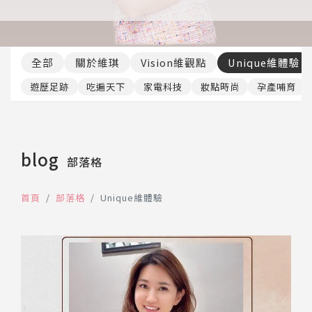
推薦工具
全部
關於維琪
Vision維觀點
Unique維體驗
遊歷足跡
吃遍天下
家電科技
妝點時尚
孕產哺育
blog
部落格
首頁
部落格
Unique維體驗