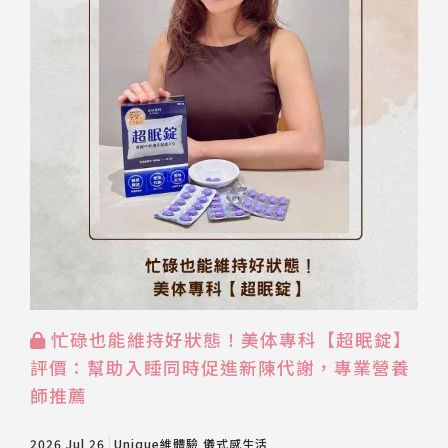
忙碌也能維持好狀態！美体專科【超眠錠】
評價：幫助入睡同時促進新陳代謝，專業營養
師推薦
2026 Jul 26
Unique維體驗
儀式感生活