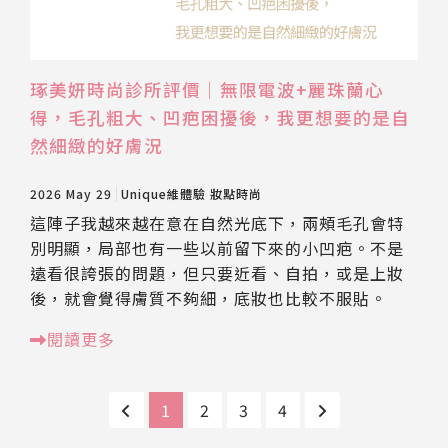
琢美妍時尚診所評價｜無限電波+麗珠蘭心
得，毛孔粗大、凹疤困擾後，我更想要的是自
然細緻的好膚況
2026 May 29
Unique維體驗
妝點時尚
這陣子我越來越在意在自然光底下，兩頰毛孔會特
別明顯，局部也有一些以前留下來的小凹疤。不是
遠看很誇張的問題，但只要近看、自拍，或是上妝
後，就會覺得膚質不夠細，底妝也比較不服貼。
閱讀更多
1
2
3
4