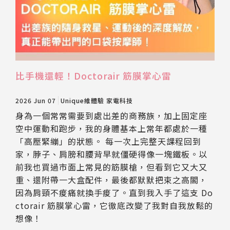
比手機還輕！Doctorair 筋膜掌心雷
2026 Jun 07
Unique維體驗
家電科技
身為一個常常需要到處出差的商務族，加上固定座
空中運動和跑步，我的身體基本上常年都處於一種
「高壓緊繃」的狀態。 每一次上完整天課程回到
家，脖子、肩膀和腰背早就僵硬得像一塊鐵板。以
前我也買過市面上常見的筋膜槍，但看到它又大又
重、還附帶一大盒配件，最後都默默把束之高閣，
因為肩頸不痠痛就換手痠了。直到我入手了這支 Do
ctorair 筋膜掌心雷，它徹底改變了我對自我放鬆的
想像！