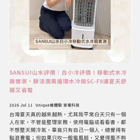
SANSUI山水評價｜白小冷評價！移動式水冷
扇實測，靜涼潤風循環水冷扇SC-F9讓夏天舒
服又省電
2026 Jul 11
Unique維體驗
家電科技
台灣夏天真的越來越熱，尤其我平常白天只有一個
人在家，不管是整理家務、使用電腦或看看書，都
不想整天開冷氣，畢竟只有自己一個人，總覺得有
點浪費電；但如果只吹一般電風扇，又覺得風不夠