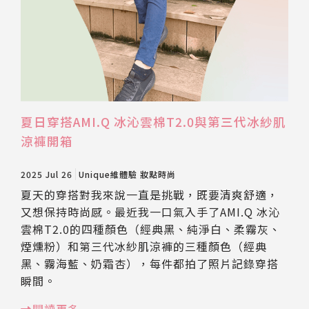
夏日穿搭AMI.Q 冰沁雲棉T2.0與第三代冰紗肌
涼褲開箱
2025 Jul 26
Unique維體驗
妝點時尚
夏天的穿搭對我來說一直是挑戰，既要清爽舒適，
又想保持時尚感。最近我一口氣入手了AMI.Q 冰沁
雲棉T2.0的四種顏色（經典黑、純淨白、柔霧灰、
煙燻粉）和第三代冰紗肌涼褲的三種顏色（經典
黑、霧海藍、奶霜杏），每件都拍了照片記錄穿搭
瞬間。