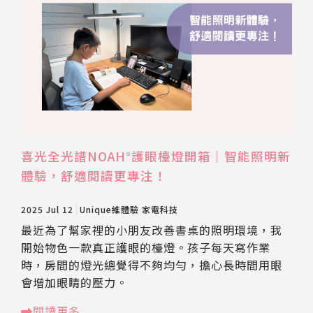
喜光全光譜NOAH°護眼檯燈開箱｜智能照明新
體驗，舒適閱讀更專注！
2025 Jul 12
Unique維體驗
家電科技
最近為了幫家裡的小朋友改善書桌的照明環境，我
開始物色一款真正護眼的檯燈。孩子每天寫作業
時，房間的燈光總覺得不夠均勻，擔心長時間用眼
會增加眼睛的壓力。
閱讀更多