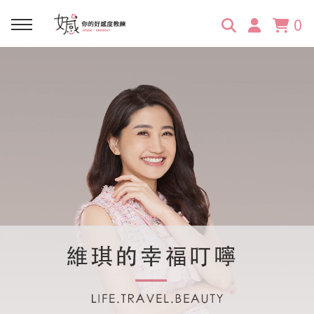
0
回主選單
回主選單
回主選單
回主選單
回主選單
學習資源
服務項目
企業訓練
關於維琪
所有文章
線上課程
合作邀約
公眾表達影響力
維琪簡介
維體驗Unique
嚴選商品
品牌顧問
創意活動企劃力
學員推薦
維觀點Vision
活動報名
主持服務
零秒好感溝通術
客戶好評
它站開課
服務體驗設計課
媒體報導