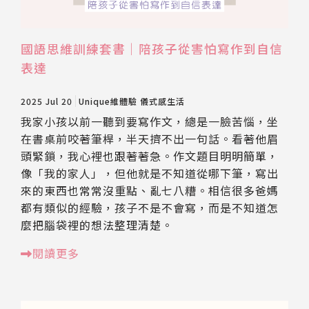
國語思維訓練套書｜陪孩子從害怕寫作到自信
表達
2025 Jul 20
Unique維體驗
儀式感生活
我家小孩以前一聽到要寫作文，總是一臉苦惱，坐
在書桌前咬著筆桿，半天擠不出一句話。看著他眉
頭緊鎖，我心裡也跟著著急。作文題目明明簡單，
像「我的家人」，但他就是不知道從哪下筆，寫出
來的東西也常常沒重點、亂七八糟。相信很多爸媽
都有類似的經驗，孩子不是不會寫，而是不知道怎
麼把腦袋裡的想法整理清楚。
閱讀更多