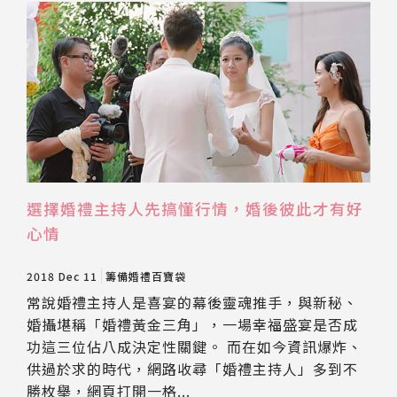
選擇婚禮主持人先搞懂行情，婚後彼此才有好
心情
2018 Dec 11
籌備婚禮百寶袋
常說婚禮主持人是喜宴的幕後靈魂推手，與新秘、
婚攝堪稱「婚禮黃金三角」，一場幸福盛宴是否成
功這三位佔八成決定性關鍵。 而在如今資訊爆炸、
供過於求的時代，網路收尋「婚禮主持人」多到不
勝枚舉，網頁打開一格...