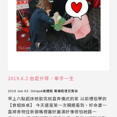
2019.6.2 由愛升等，牽手一生
2019 Jun 03
Unique維體驗
籌備婚禮百寶袋
早上六點起床梳妝完就直奔儀式的家 以前禮俗學的
【食姐妹桌】 今天還是第一次親眼看到，好命婆一
直將食物往新娘嘴裡塞好塞滿好像很怕她餓一