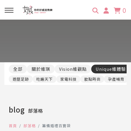
0
回主選單
回主選單
回主選單
回主選單
回主選單
學習資源
服務項目
企業訓練
關於維琪
所有文章
線上課程
合作邀約
公眾表達影響力
維琪簡介
維體驗Unique
全部
關於維琪
Vision維觀點
Unique維體驗
嚴選商品
品牌顧問
創意活動企劃力
學員推薦
維觀點Vision
遊歷足跡
吃遍天下
家電科技
妝點時尚
孕產哺育
活動報名
主持服務
零秒好感溝通術
客戶好評
blog
部落格
它站開課
服務體驗設計課
媒體報導
首頁
部落格
籌備婚禮百寶袋