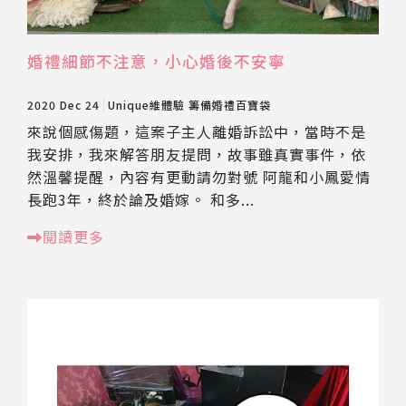
婚禮細節不注意，小心婚後不安寧
2020 Dec 24
Unique維體驗
籌備婚禮百寶袋
來說個感傷題，這案子主人離婚訴訟中，當時不是
我安排，我來解答朋友提問，故事雖真實事件，依
然溫馨提醒，內容有更動請勿對號 阿龍和小鳳愛情
長跑3年，終於論及婚嫁。 和多...
閱讀更多