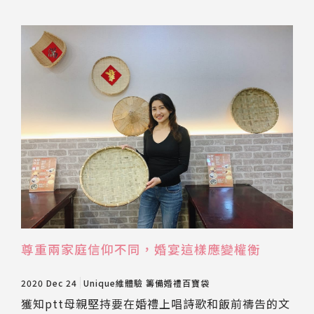
推薦工具
尊重兩家庭信仰不同，婚宴這樣應變權衡
2020 Dec 24
Unique維體驗
籌備婚禮百寶袋
獲知ptt母親堅持要在婚禮上唱詩歌和飯前禱告的文