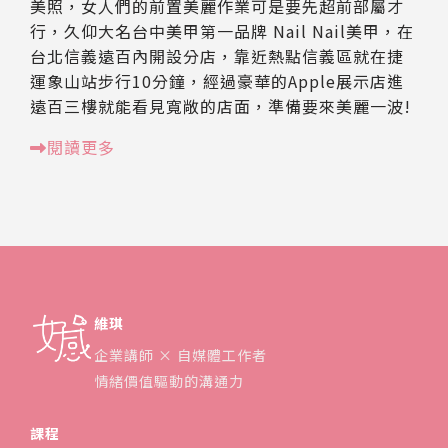
美照，女人們的前置美麗作業可是要先超前部屬才
行，久仰大名台中美甲第一品牌 Nail Nail美甲，在
台北信義遠百內開設分店，靠近熱點信義區就在捷
運象山站步行10分鐘，經過豪華的Apple展示店進
遠百三樓就能看見寬敞的店面，準備要來美麗一波!
閱讀更多
維琪
企業講師 × 自媒體工作者
情緒價值驅動的溝通力
課程