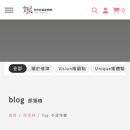
0
回主選單
回主選單
回主選單
回主選單
回主選單
學習資源
服務項目
企業訓練
關於維琪
所有文章
線上課程
合作邀約
公眾表達影響力
維琪簡介
維體驗Unique
全部
關於維琪
Vision維觀點
Unique維體驗
嚴選商品
品牌顧問
創意活動企劃力
學員推薦
維觀點Vision
活動報名
主持服務
零秒好感溝通術
客戶好評
blog
部落格
它站開課
服務體驗設計課
媒體報導
首頁
部落格
Tag: 手足保養