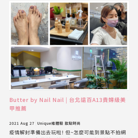
推薦工具
Butter by Nail Nail | 台北遠百A13貴婦級美
甲推薦
2021 Aug 27
Unique維體驗
妝點時尚
疫情解封準備出去玩啦! 但~怎麼可能到景點不拍網