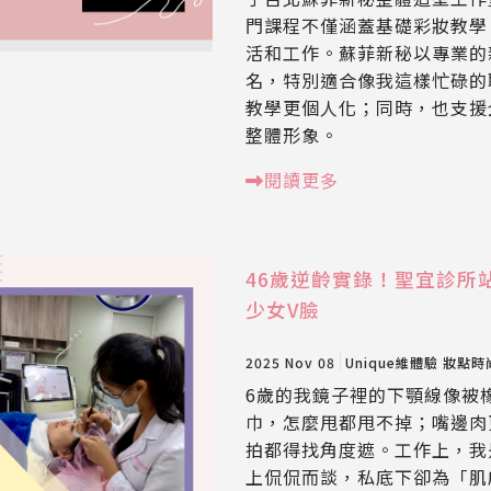
門課程不僅涵蓋基礎彩妝教學
活和工作。蘇菲新秘以專業的
名，特別適合像我這樣忙碌的
教學更個人化；同時，也支援
整體形象。
閱讀更多
46歲逆齡實錄！聖宜診所
少女V臉
2025 Nov 08
Unique維體驗
妝點時
6歲的我鏡子裡的下顎線像被
巾，怎麼甩都甩不掉；嘴邊肉
拍都得找角度遮。工作上，我
上侃侃而談，私底下卻為「肌