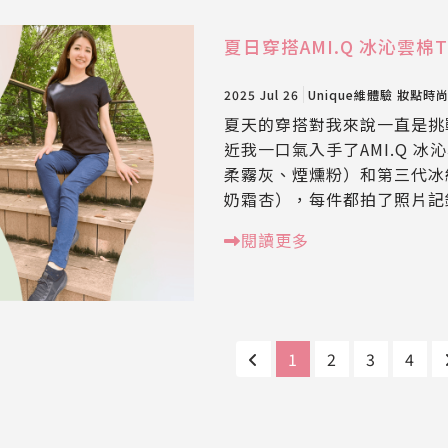
夏日穿搭AMI.Q 冰沁雲棉
2025 Jul 26
Unique維體驗
妝點時
夏天的穿搭對我來說一直是挑
近我一口氣入手了AMI.Q 冰
柔霧灰、煙燻粉）和第三代冰
奶霜杏），每件都拍了照片記
閱讀更多
1
2
3
4