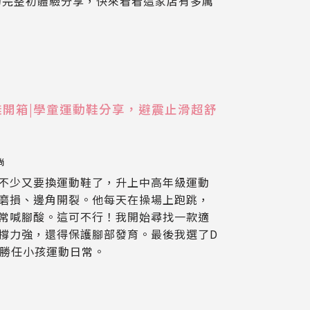
我的完整初體驗分享，快來看看這家店有多厲
nic 童鞋開箱|學童運動鞋分享，避震止滑超舒
尚
不少又要換運動鞋了，升上中高年級運動
磨損、邊角開裂。他每天在操場上跑跳，
常喊腳酸。這可不行！我開始尋找一款適
撐力強，還得保護腳部發育。最後我選了D
完美勝任小孩運動日常。