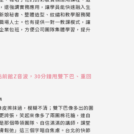
，還強調實務應用，讓學員能快速融入生
新娘秘書、整體造型、紋繡和教學服務聞
職場人士。也有提供一對一教課模式，讓
企業包班，方便公司團隊集體學習，提升
站前館Z音波，30分鐘甩雙下巴、重回
尚
橡皮擦抹過，模糊不清；雙下巴像多出的圍
更誇張，笑起來像多了兩團棉花糖，連自
是那個帶領團隊、自信滿滿的講師，課堂
膚鬆弛」這三個字暗自焦慮。台北的快節