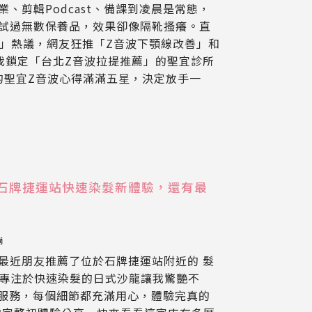
、剪輯Podcast、備課到凌晨是常態，
試過無數保養品，效果卻像隔靴搔癢。直
ard」熱議，網友狂推「Z音波下顎線改善」和
我鎖定「台北Z音波拉提推薦」的聖宜診所
的聖宜Z音波心得滿滿五星，決定放手一
udio |石牌捷運站快速染髮新體驗，還有最
尚
最近朋友推薦了位於石牌捷運站附近的 髮
io，這間專注於快速染髮的日式沙龍讓我驚艷不
髮服務，每個細節都充滿用心，體驗完真的