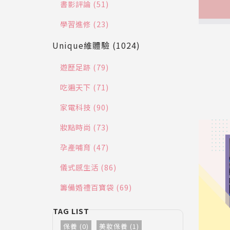
書影評論 (51)
學習進修 (23)
Unique維體驗 (1024)
遊歷足跡 (79)
吃遍天下 (71)
家電科技 (90)
妝點時尚 (73)
孕產哺育 (47)
儀式感生活 (86)
籌備婚禮百寶袋 (69)
保養 (0)
美妝保養 (1)