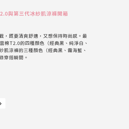
T2.0與第三代冰紗肌涼褲開箱
尚
戰，既要清爽舒適，又想保持時尚感。最
沁雲棉T2.0的四種顏色（經典黑、純淨白、
紗肌涼褲的三種顏色（經典黑、霧海藍、
錄穿搭瞬間。