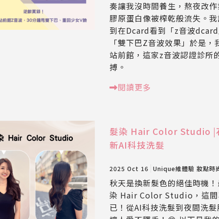
奏讓我沒時間養生，熬夜改作業
膠原蛋白像被榨乾般流失。我
到在Dcard看到「z音波dc
「雙下巴Z音波效果」於是，
站前館，這家z音波認證診所
搏。
閱讀更多
髮染 Hair Color St
新AI科技洗髮
2025 Oct 16
Unique維體驗
妝點時
秋天是換新髮色的絕佳時機！
染 Hair Color Stud
已！從AI科技洗髮到夜間洗