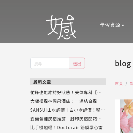
學習資源
blog
送出
最新文章
首頁
忙碌也能維持好狀態！美体專科【超眠
錠】評價：幫助入睡同時促進新陳代
大板根森林溫泉酒店：一場結合森林、
謝，專業營養師推薦
恐龍與溫泉的奇幻之旅
SANSUI山水評價｜白小冷評價！移動
式水冷扇實測，靜涼潤風循環水冷扇S
宜蘭包棟民宿推薦｜腳印民宿開箱：親
C-F9讓夏天舒服又省電
子、寵物、好友聚會都適合的壯圍新開
比手機還輕！Doctorair 筋膜掌心雷
幕Villa