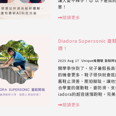
讓人愛不釋手！😍 以下是
害！
閱讀更多
Diadora Superso
適！
2025 Aug 17
Unique維體驗
妝點時
開學季快到了，兒子暑假長高
的機會更多，鞋子很快就會底
舊鞋止滑差、壓迫腳趾，讓他
合學童的運動鞋，要防滑、支
iadora的超音速慢跑鞋，
閱讀更多