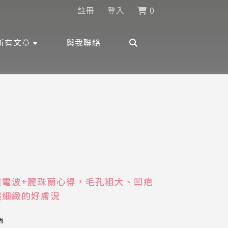
註冊
登入
0
所有文章
與我聯絡
限電波+麗珠蘭心得，毛孔粗大、凹疤
然細緻的好膚況
尚