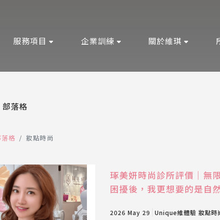
服務項目
企業訓練
關於維琪
部落格
部落格
妝點時尚
琢美妍時尚診所評價｜無
困擾後，我更想要的是自
2026 May 29
Unique維體驗
妝點時