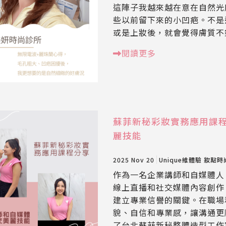
這陣子我越來越在意在自然光
些以前留下來的小凹疤。不是
或是上妝後，就會覺得膚質不
閱讀更多
蘇菲新秘彩妝實務應用課
麗技能
2025 Nov 20
Unique維體驗
妝點時
作為一名企業講師和自媒體人
線上直播和社交媒體內容創作
建立專業信譽的關鍵。在職場
貌、自信和專業感，讓溝通更
了台北蘇菲新秘整體造型工作