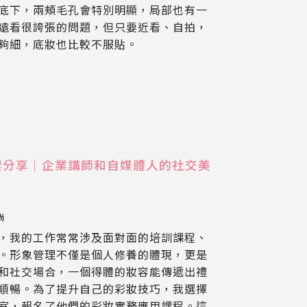
底下，兩頰毛孔會特別明顯，局部也有一
遠看很誇張的問題，但只要近看、自拍，
夠細，底妝也比較不服貼。
程分享｜企業講師和自媒體人的社交美
尚
，我的工作常常涉及面對面的培訓課程、
。形象管理不僅是個人修養的體現，更是
和社交場合，一個得體的妝容能傳遞出禮
順暢。為了提升自己的彩妝技巧，我選擇
室，報名了他們的彩妝實務應用課程。這