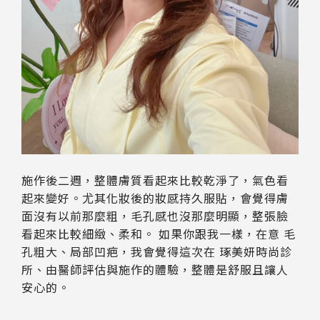
施作後二週，整體膚質看起來比較乾淨了，氣色看
起來變好。尤其化妝後的妝感持久服貼，會覺得膚
面沒有以前那麼粗，毛孔感也沒那麼明顯，整張臉
看起來比較細緻、柔和。 如果你跟我一樣，在意 毛
孔粗大、局部凹疤，我會覺得這次在 琢美妍時尚診
所、由醫師評估與施作的體驗，整體是舒服且讓人
安心的。