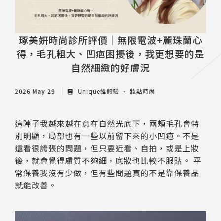
琢美妍時尚診所評價｜無限電波+麗珠蘭心
得，毛孔粗大、凹疤困擾後，我更想要的是
自然細緻的好膚況
2026 May 29
Unique維體驗
妝點時尚
這陣子我越來越在意在自然光底下，兩頰毛孔會特
別明顯，局部也有一些以前留下來的小凹疤。不是
遠看很誇張的問題，但只要近看、自拍，或是上妝
後，就會覺得膚質不夠細，底妝也比較不服貼。 平
常保養我沒有少做，但有些問題真的不是靠保養品
就能改善。