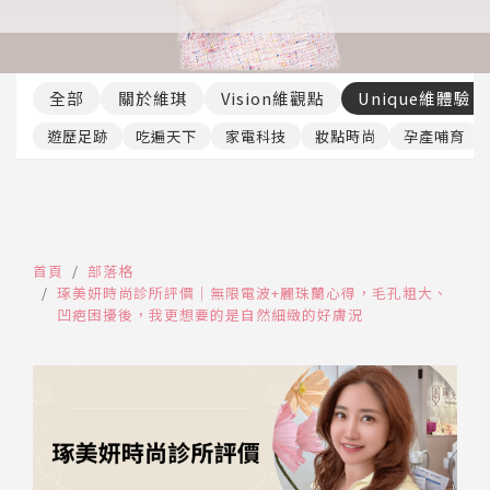
推薦工具
全部
關於維琪
Vision維觀點
Unique維體驗
遊歷足跡
吃遍天下
家電科技
妝點時尚
孕產哺育
首頁
部落格
琢美妍時尚診所評價｜無限電波+麗珠蘭心得，毛孔粗大、
凹疤困擾後，我更想要的是自然細緻的好膚況