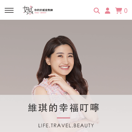
0
回主選單
回主選單
回主選單
回主選單
回主選單
學習資源
服務項目
企業訓練
關於維琪
所有文章
線上課程
合作邀約
公眾表達影響力
維琪簡介
維體驗Unique
嚴選商品
品牌顧問
創意活動企劃力
學員推薦
維觀點Vision
活動報名
主持服務
零秒好感溝通術
客戶好評
它站開課
服務體驗設計課
媒體報導