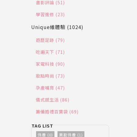
書影評論 (51)
學習進修 (23)
Unique維體驗 (1024)
遊歷足跡 (79)
吃遍天下 (71)
家電科技 (90)
妝點時尚 (73)
孕產哺育 (47)
儀式感生活 (86)
籌備婚禮百寶袋 (69)
保養 (0)
美妝保養 (1)