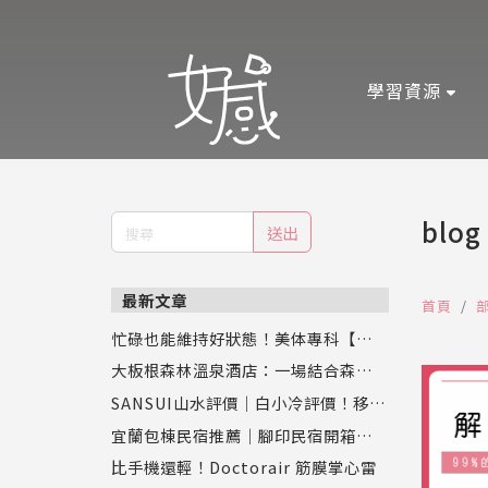
學習資源
blog
送出
最新文章
首頁
忙碌也能維持好狀態！美体專科【超眠
錠】評價：幫助入睡同時促進新陳代
大板根森林溫泉酒店：一場結合森林、
謝，專業營養師推薦
恐龍與溫泉的奇幻之旅
SANSUI山水評價｜白小冷評價！移動
式水冷扇實測，靜涼潤風循環水冷扇S
宜蘭包棟民宿推薦｜腳印民宿開箱：親
C-F9讓夏天舒服又省電
子、寵物、好友聚會都適合的壯圍新開
比手機還輕！Doctorair 筋膜掌心雷
幕Villa