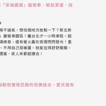
場「茶廂露螢」露營車，輕鬆賞螢、採
跡
喘不過氣，想找個地方放鬆一下？新北新
」露營車園區！離台北才一小時車程，超
滿綠意，還有螢火蟲在夜裡閃閃發光！重
，不用自己搭帳篷，就能住得舒舒服服，
閨蜜、家人來都超適合！
與動態實境恐龍的完美結合，夏天還有
跡