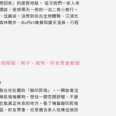
想回家」的度假地點。 這次我們一家人來
酒店，安排兩天一夜的一泊二食小旅行。
、住飯店，沒想到從古生物體驗、沉浸式
林散步、Buffet晚餐和露天溫泉，行程
民宿開箱：親子、寵物、好友聚會都適
跡
是位在壯圍的「腳印民宿」。一開始會注
棟民宿推薦時，想找一間空間舒服、不要
也能真正休息的地方。看了幾篇腳印民宿
庭、好友聚會，也很適合多人包棟住宿的