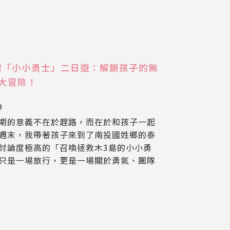
村「小小勇士」二日遊：解鎖孩子的無
大冒險！
跡
期的意義不在於趕路，而在於和孩子一起
週末，我帶著孩子來到了南投國姓鄉的泰
討論度極高的「召喚拯救木3島的小小勇
只是一場旅行，更是一場關於勇氣、團隊