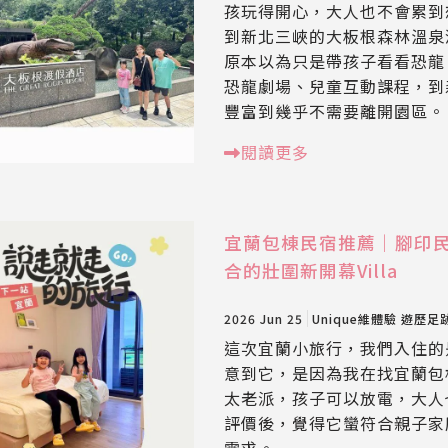
孩玩得開心，大人也不會累到
到新北三峽的大板根森林溫泉
原本以為只是帶孩子看看恐龍
恐龍劇場、兒童互動課程，到森
豐富到幾乎不需要離開園區。
閱讀更多
宜蘭包棟民宿推薦｜腳印
合的壯圍新開幕Villa
2026 Jun 25
Unique維體驗
遊歷足
這次宜蘭小旅行，我們入住的
意到它，是因為我在找宜蘭包
太老派，孩子可以放電，大人
評價後，覺得它蠻符合親子家
需求。