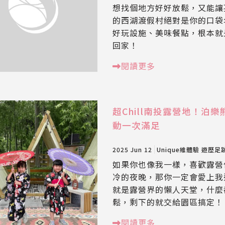
想找個地方好好放鬆，又能讓
的西湖渡假村絕對是你的口袋
好玩設施、美味餐點，根本就
回家！
閱讀更多
超Chill南投露營地！
動一次滿足
2025 Jun 12
Unique維體驗
遊歷足
如果你也像我一樣，喜歡露營
冷的夜晚，那你一定會愛上我
就是露營界的懶人天堂，什麼
鬆，剩下的就交給園區搞定！
閱讀更多