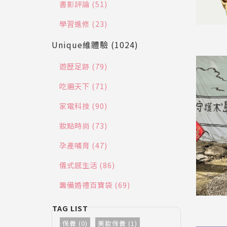
書影評論 (51)
學習進修 (23)
Unique維體驗 (1024)
遊歷足跡 (79)
吃遍天下 (71)
家電科技 (90)
妝點時尚 (73)
孕產哺育 (47)
儀式感生活 (86)
籌備婚禮百寶袋 (69)
保養 (0)
美妝保養 (1)