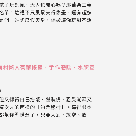
孩子玩到瘋、大人也開心嗎？那苗栗三義
名單！這裡不只風景美得像畫，還有超多
是個一站式度假天堂，保證讓你玩到不想
泊樂熊村懶人豪華帳篷、手作體驗、水豚互
跡
但又懶得自己搭帳、搬裝備、忍受潮濕又
這次去的南投的【泊樂熊村】。這裡根本
都幫你準備好了，只要人到、放空、放