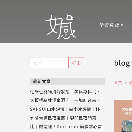
學習資源
blog
送出
最新文章
首頁
忙碌也能維持好狀態！美体專科【超眠
錠】評價：幫助入睡同時促進新陳代
大板根森林溫泉酒店：一場結合森林、
謝，專業營養師推薦
恐龍與溫泉的奇幻之旅
SANSUI山水評價｜白小冷評價！移動
式水冷扇實測，靜涼潤風循環水冷扇S
宜蘭包棟民宿推薦｜腳印民宿開箱：親
C-F9讓夏天舒服又省電
子、寵物、好友聚會都適合的壯圍新開
比手機還輕！Doctorair 筋膜掌心雷
幕Villa