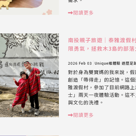
閱讀更多
南投親子旅遊｜泰雅渡假
限勇氣，拯救木3島的部落
2026 Feb 03
Unique維體驗
遊歷足
對於身為雙寶媽的我來說，假
創造「帶得走」的記憶。這個
雅渡假村，參加了目前網路上
士」兩天一夜體驗活動。這不
與文化的洗禮。
閱讀更多