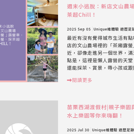
週末小逃脫：新店文山農
茶超Chill！
2025 Sep 05
Unique維體驗
遊歷足
最近有沒有覺得城市生活有點
店的文山農場裡的「茶廂露螢
近，卻像走進另一個世界，滿
點是，這裡是懶人露營的天堂
還能採茶、賞景，帶小孩或跟
閱讀更多
苗栗西湖渡假村|親子樂園
水上樂園等你來嗨翻！
2025 Jul 30
Unique維體驗
遊歷足