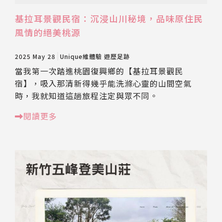
基拉耳景觀民宿：沉浸山川秘境，品味原住民
風情的絕美桃源
2025 May 28
Unique維體驗
遊歷足跡
當我第一次踏進桃園復興鄉的【基拉耳景觀民
宿】，吸入那清新得幾乎能洗滌心靈的山間空氣
時，我就知道這趟旅程注定與眾不同。
閱讀更多