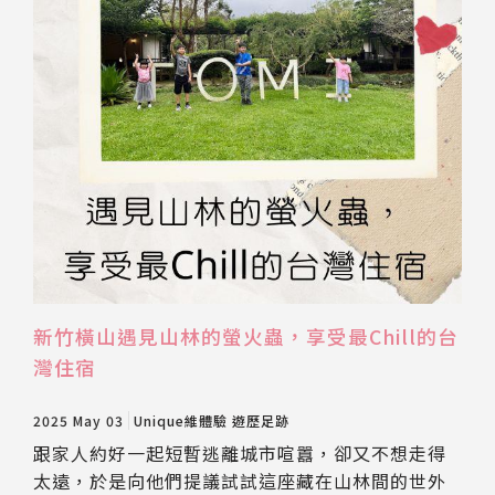
新竹橫山遇見山林的螢火蟲，享受最Chill的台
灣住宿
2025 May 03
Unique維體驗
遊歷足跡
跟家人約好一起短暫逃離城市喧囂，卻又不想走得
太遠，於是向他們提議試試這座藏在山林間的世外