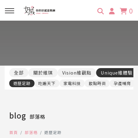
0
回主選單
回主選單
回主選單
回主選單
回主選單
學習資源
服務項目
企業訓練
關於維琪
所有文章
線上課程
合作邀約
公眾表達影響力
維琪簡介
維體驗Unique
全部
關於維琪
Vision維觀點
Unique維體驗
嚴選商品
品牌顧問
創意活動企劃力
學員推薦
維觀點Vision
遊歷足跡
吃遍天下
家電科技
妝點時尚
孕產哺育
活動報名
主持服務
零秒好感溝通術
客戶好評
blog
部落格
它站開課
服務體驗設計課
媒體報導
首頁
部落格
遊歷足跡