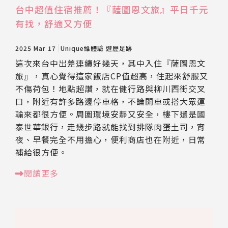
台中超值住宿推薦！『薩圖恩文旅』平日千元
有找，舒適又方便
2025 Mar 17
Unique維體驗
遊歷足跡
這次來台中出差連續好幾天，其中入住『薩圖恩文
旅』，真心覺得這家飯店CP值超高，住起來舒服又
不傷荷包！地點超讚，就在健行路與柳川西街交叉
口，附近有許多路邊停車格，不論開車或搭大眾運
輸來都很方便。周圍環境安靜又安全，樓下還是國
泰世華銀行，走幾步路就能找到排隊肉蛋土司，宵
夜、早餐完全不用擔心，便利商店也在附近，日常
補給很方便。
閱讀更多