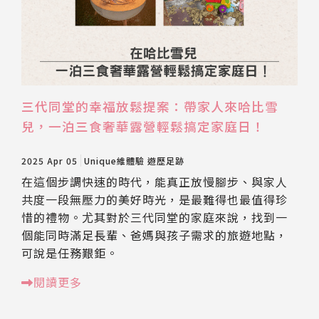
三代同堂的幸福放鬆提案：帶家人來哈比雪
兒，一泊三食奢華露營輕鬆搞定家庭日！
2025 Apr 05
Unique維體驗
遊歷足跡
在這個步調快速的時代，能真正放慢腳步、與家人
共度一段無壓力的美好時光，是最難得也最值得珍
惜的禮物。尤其對於三代同堂的家庭來說，找到一
個能同時滿足長輩、爸媽與孩子需求的旅遊地點，
可說是任務艱鉅。
閱讀更多