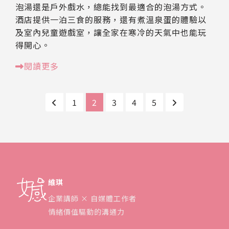
泡湯還是戶外戲水，總能找到最適合的泡湯方式。
酒店提供一泊三食的服務，還有煮溫泉蛋的體驗以
及室內兒童遊戲室，讓全家在寒冷的天氣中也能玩
得開心。
閱讀更多
1
2
3
4
5
維琪
企業講師 × 自媒體工作者
情緒價值驅動的溝通力