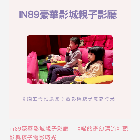
in89豪華影城親子影廳｜《喵的奇幻漂流》觀
影與孩子電影時光