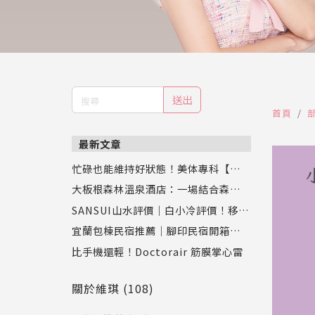
送出
首頁
最新文章
忙碌也能維持好狀態！美体專科【超眠
錠】評價：幫助入睡同時促進新陳代
大板根森林溫泉酒店：一場結合森林、
謝，專業營養師推薦
恐龍與溫泉的奇幻之旅
SANSUI山水評價｜白小冷評價！移動
式水冷扇實測，靜涼潤風循環水冷扇S
宜蘭包棟民宿推薦｜腳印民宿開箱：親
C-F9讓夏天舒服又省電
子、寵物、好友聚會都適合的壯圍新開
比手機還輕！Doctorair 筋膜掌心雷
幕Villa
關於維琪 (108)