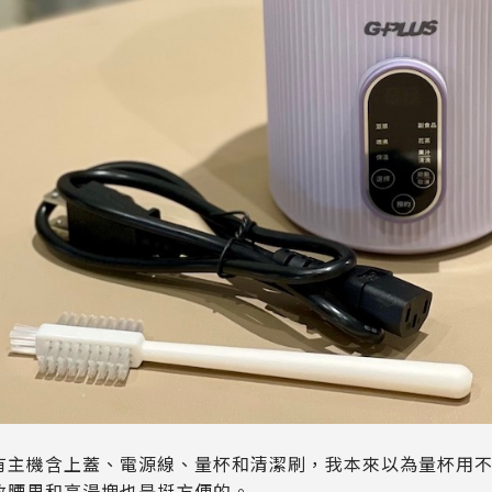
有主機含上蓋、電源線、量杯和清潔刷，我本來以為量杯用
放腰果和高湯塊也是挺方便的。