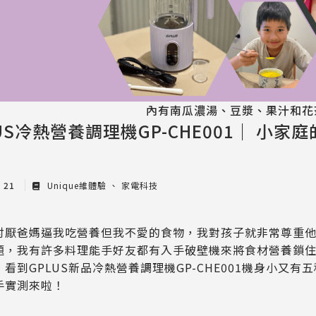
內有南瓜濃湯、豆漿、果汁和花
LUS冷熱營養調理機GP-CHE001｜ 小
y 21
Unique維體驗
家電科技
討厭爸媽逼我吃營養但我不愛的食物，我對孩子就非常尊重
題，我有許多料理能手好友都有入手破壁機來將食材營養鎖
，看到GPLUS新品冷熱營養調理機GP-CHE001機身小又
手實測來啦！