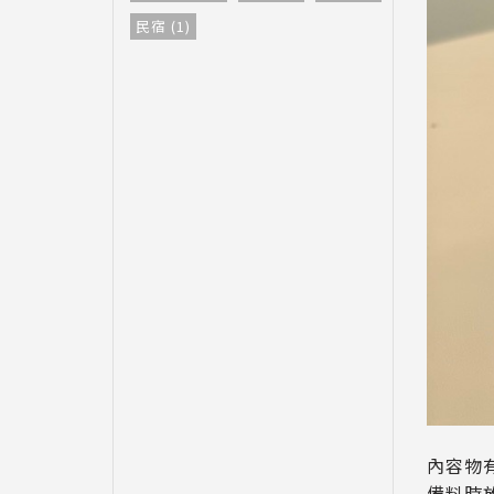
民宿 (1)
內容物
備料時