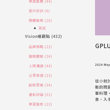
學員推薦 (44)
客戶好評 (6)
媒體報導 (10)
測試
Vision維觀點 (432)
GP
品牌策略 (22)
服務體驗 (24)
2024 Ma
人際溝通 (44)
公眾表達 (23)
從小就
創新思維 (34)
衡的問
單料理
書影評論 (51)
食，入
學習進修 (23)