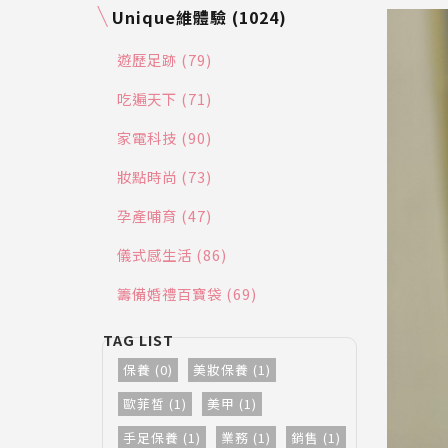
Unique維體驗 (1024)
遊歷足跡 (79)
吃遍天下 (71)
家電科技 (90)
妝點時尚 (73)
孕產哺育 (47)
儀式感生活 (86)
籌備婚禮百寶袋 (69)
保養 (0)
美妝保養 (1)
歐菲皙 (1)
美甲 (1)
手足保養 (1)
業務 (1)
銷售 (1)