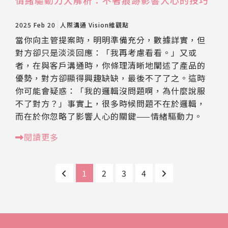
情緒驅動力大解析：不著痕跡影響人心的技巧
2025 Feb 20
人際溝通
Vision維觀點
當你向主管提案時，明明準備充分，數據詳實，但
對方卻只是淡淡回應：「我再考慮看看。」又或
者，在與客戶溝通時，你條理清晰地闡述了產品的
優勢，對方卻顯得興趣缺缺，最後不了了之。這時
你可能會疑惑：「我的邏輯沒問題啊，為什麼說服
不了對方？」事實上，很多時候問題不在於邏輯，
而在於你忽略了影響人心的關鍵——情緒驅動力。
閱讀更多
1
2
3
4