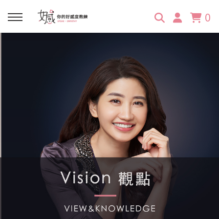
0
回主選單
回主選單
回主選單
回主選單
回主選單
學習資源
服務項目
企業訓練
關於維琪
所有文章
線上課程
合作邀約
公眾表達影響力
維琪簡介
維體驗Unique
嚴選商品
品牌顧問
創意活動企劃力
學員推薦
維觀點Vision
活動報名
主持服務
零秒好感溝通術
客戶好評
它站開課
服務體驗設計課
媒體報導