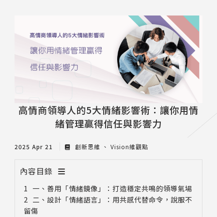
推薦工具
高情商領導人的5大情緒影響術：讓你用情
緒管理贏得信任與影響力
2025 Apr 21
創新思維
Vision維觀點
內容目錄
一、善用「情緒鏡像」：打造穩定共鳴的領導氣場
二、設計「情緒語言」：用共感代替命令，說服不
留傷