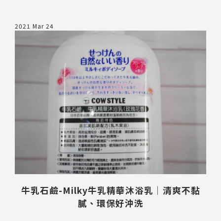
2021 Mar 24
送出
牛乳石鹼-Milky牛乳精華沐浴乳│清爽不黏
膩、環保好沖洗