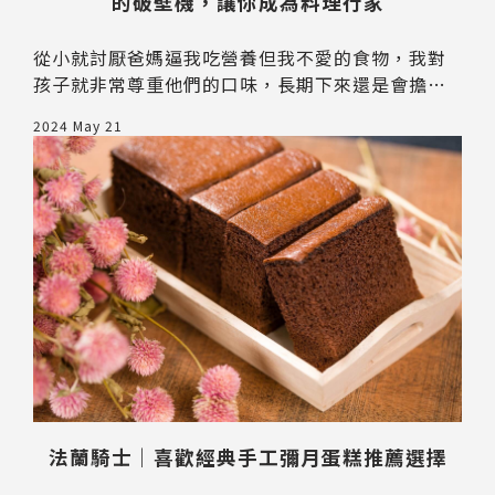
的破壁機，讓你成為料理行家
從小就討厭爸媽逼我吃營養但我不愛的食物，我對
孩子就非常尊重他們的口味，長期下來還是會擔心
營養不均衡的問題，我有許多料理能手好友都有入
2024 May 21
手破壁機來將食材營養鎖住，但是我家廚房空間小
也只想做些入門簡單料理，看到GPLUS新品冷熱營
養調理機GP-CHE001機身小又有五種模式，感覺是
非常適合我們的日常飲食，入手實測來啦！
送出
法蘭騎士｜喜歡經典手工彌月蛋糕推薦選擇