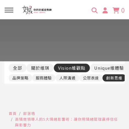
0
回主選單
回主選單
回主選單
回主選單
回主選單
學習資源
服務項目
企業訓練
關於維琪
所有文章
線上課程
合作邀約
公眾表達影響力
維琪簡介
維體驗Unique
全部
關於維琪
Vision維觀點
Unique維體驗
嚴選商品
品牌顧問
創意活動企劃力
學員推薦
維觀點Vision
品牌策略
服務體驗
人際溝通
公眾表達
創新思維
活動報名
主持服務
零秒好感溝通術
客戶好評
它站開課
服務體驗設計課
媒體報導
首頁
部落格
高情商領導人的5大情緒影響術：讓你用情緒管理贏得信任
與影響力