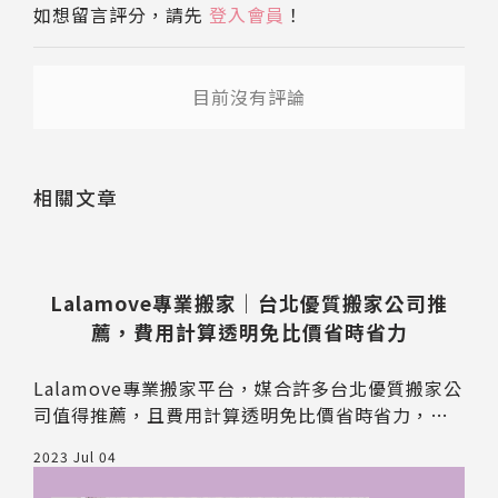
如想留言評分，請先
登入會員
！
目前沒有評論
送出
送出
相關文章
Lalamove專業搬家｜台北優質搬家公司推
薦，費用計算透明免比價省時省力
Lalamove專業搬家平台，媒合許多台北優質搬家公
司值得推薦，且費用計算透明免比價省時省力，即
使是跨縣市或小型搬家都不用擔心搬家費用被浮
2023 Jul 04
報，推薦台北需要搬家的朋友們。