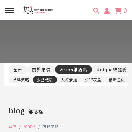
0
回主選單
回主選單
回主選單
回主選單
回主選單
學習資源
服務項目
企業訓練
關於維琪
所有文章
線上課程
合作邀約
公眾表達影響力
維琪簡介
維體驗Unique
全部
關於維琪
Vision維觀點
Unique維體驗
嚴選商品
品牌顧問
創意活動企劃力
學員推薦
維觀點Vision
品牌策略
服務體驗
人際溝通
公眾表達
創新思維
活動報名
主持服務
零秒好感溝通術
客戶好評
blog
部落格
它站開課
服務體驗設計課
媒體報導
首頁
部落格
服務體驗