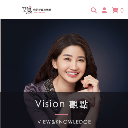
0
回主選單
回主選單
回主選單
回主選單
回主選單
學習資源
服務項目
企業訓練
關於維琪
所有文章
線上課程
合作邀約
公眾表達影響力
維琪簡介
維體驗Unique
嚴選商品
品牌顧問
創意活動企劃力
學員推薦
維觀點Vision
活動報名
主持服務
零秒好感溝通術
客戶好評
它站開課
服務體驗設計課
媒體報導