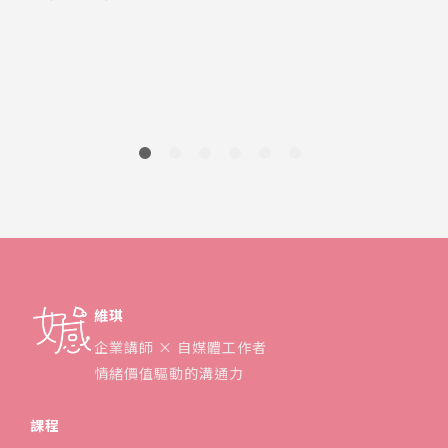
2
維琪
企業講師 × 自媒體工作者
情緒價值驅動的溝通力
課程