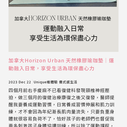
加拿大Horizon Urban 天然橡膠瑜珈墊｜運
動融入日常，享受生活為環保盡心力
2023 Dec 22
Unique維體驗
儀式感生活
四個月前右手痠麻不已看復健科發現頸椎神經壓
迫，做三個月的復健治療康復之後又復發，醫師提
醒我要養成運動習慣，日常養成習慣伸展和肌力訓
練，才不會因為年紀漸長肌肉量流失，只要負重身
體就很容易負荷不了，恰好孩子的老師們也督促我
要多刺激孩子身體協調訓練，所以除了運動課程，