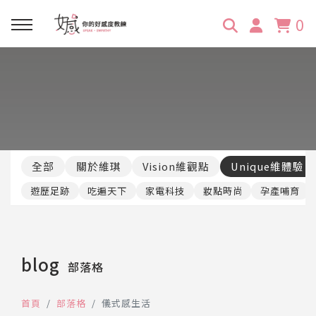
0
回主選單
回主選單
回主選單
回主選單
回主選單
學習資源
服務項目
企業訓練
關於維琪
所有文章
線上課程
合作邀約
公眾表達影響力
維琪簡介
維體驗Unique
全部
關於維琪
Vision維觀點
Unique維體驗
嚴選商品
品牌顧問
創意活動企劃力
學員推薦
維觀點Vision
遊歷足跡
吃遍天下
家電科技
妝點時尚
孕產哺育
活動報名
主持服務
零秒好感溝通術
客戶好評
blog
部落格
它站開課
服務體驗設計課
媒體報導
首頁
部落格
儀式感生活