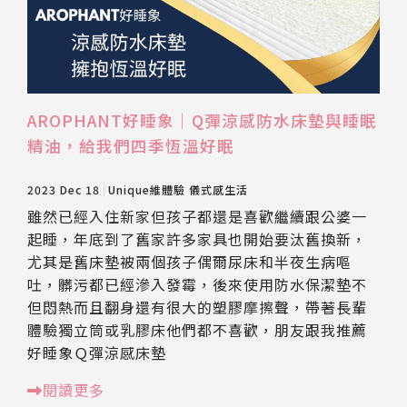
AROPHANT好睡象｜Q彈涼感防水床墊與睡眠
精油，給我們四季恆溫好眠
2023 Dec 18
Unique維體驗
儀式感生活
雖然已經入住新家但孩子都還是喜歡繼續跟公婆一
起睡，年底到了舊家許多家具也開始要汰舊換新，
尤其是舊床墊被兩個孩子偶爾尿床和半夜生病嘔
吐，髒污都已經滲入發霉，後來使用防水保潔墊不
但悶熱而且翻身還有很大的塑膠摩擦聲，帶著長輩
體驗獨立筒或乳膠床他們都不喜歡，朋友跟我推薦
好睡象Ｑ彈涼感床墊
閱讀更多