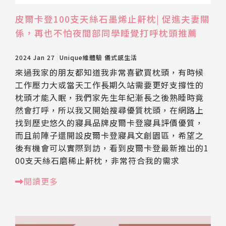
皮爾卡登100支天絲石墨烯止鼾枕| 促進夫妻關
係，再也不怕夜間部同學睡覺打呼枕頭推薦
2024 Jan 27
Unique維體驗
儀式感生活
來過我家的朋友都知道我非常喜歡買枕頭，有時候
工作壓力大或當天工作長期久站需要更好支撐性的
枕頭才能入眠，我們家先生年紀漸長之後熟睡時竟
然會打呼，所以我又開始搜尋優質枕頭，在網路上
找到歷史悠久的寢具品牌皮爾卡登寢具評價優質，
而且前陣子還開設皮爾卡登寢具文創園區，希望之
後有機會可以實際到訪，看到皮爾卡登最新推出的1
00支天絲石磨稀止鼾枕，非常符合我的需求
閱讀更多