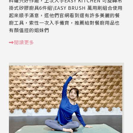
料罐只好作罷，上次入手EASY KITCHEN 可旋轉吊
掛式矽膠廚具6件組\EASY BRUSH 萬用刷組合使用
起來順手滿意，逛他們官網看到還有許多美麗的餐
廚工具，索性一次入手備齊，推薦給對餐廚用品也
有顏值控的姐妹們
閱讀更多