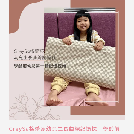
GreySa格蕾莎幼兒生長曲線記憶枕｜學齡前