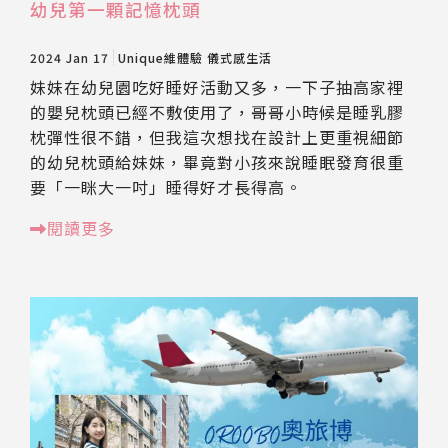
幼兒第一顆記憶枕頭
2024 Jan 17
Unique維體驗
儀式感生活
妹妹在幼兒園吃好睡好活動又多，一下子抽高家裡
的嬰兒枕頭已經不敷使用了，哥哥小時候是睡乳膠
枕彈性很不錯，但我這次想找在設計上更重視細節
的幼兒枕頭給妹妹，畢竟對小孩來說睡眠發育很重
要「一眯大一吋」睡得好才長得高。
閱讀更多