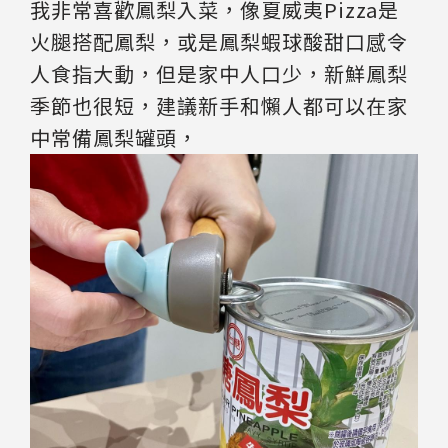
我非常喜歡鳳梨入菜，像夏威夷Pizza是
火腿搭配鳳梨，或是鳳梨蝦球酸甜口感令
人食指大動，但是家中人口少，新鮮鳳梨
季節也很短，建議新手和懶人都可以在家
中常備鳳梨罐頭，