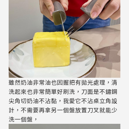
雖然奶油非常油也因握把有拋光處理，清
洗起來也非常簡單好刷洗，刀面是不鏽鋼
尖角切奶油不沾黏，我愛它不沾桌立角設
計，不需要再拿另一個盤放置刀叉就能少
洗一個盤，