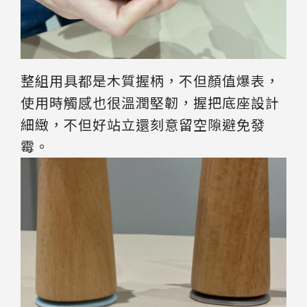
整組用具都是木質握柄，不但顏值爆表，
使用時觸感也很溫潤堅韌，握把底座設計
細緻，不但好站立還刻意留空隙避免發
霉。