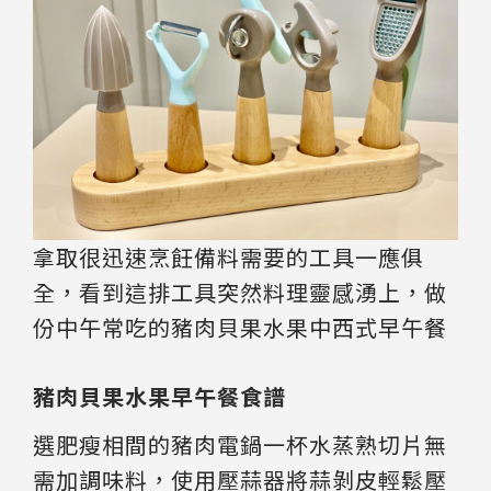
拿取很迅速烹飪備料需要的工具一應俱
全，看到這排工具突然料理靈感湧上，做
份中午常吃的豬肉貝果水果中西式早午餐
豬肉貝果水果早午餐食譜
選肥瘦相間的豬肉電鍋一杯水蒸熟切片無
需加調味料，使用壓蒜器將蒜剝皮輕鬆壓