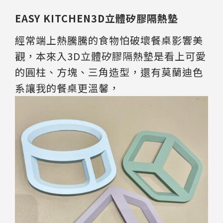
EASY KITCHEN3D立體矽膠隔熱墊
經常端上熱騰騰的食物怕破壞餐桌影響美
觀，本來入3D立體矽膠隔熱墊是看上可愛
的圓柱、方塊、三角造型，還有莫蘭迪色
系讓我的餐桌更溫馨，