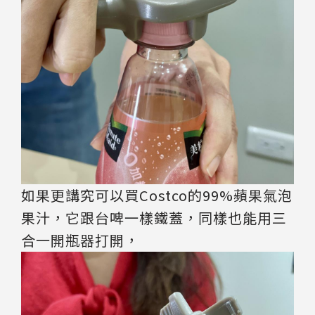
如果更講究可以買Costco的99%蘋果氣泡
果汁，它跟台啤一樣鐵蓋，同樣也能用三
合一開瓶器打開，