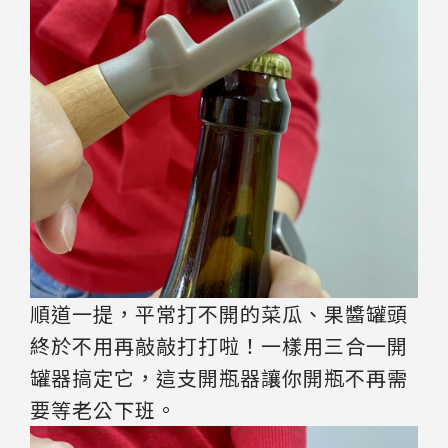
順道一提，平常打不開的菜瓜、果醬罐頭
終於不用再敲敲打打啦！一樣用三合一開
罐器搞定它，這支開瓶器讓你開瓶不再需
要等老公下班。