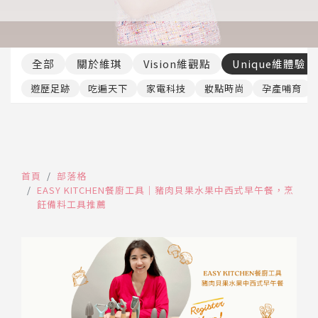
推薦工具
全部
關於維琪
Vision維觀點
Unique維體驗
遊歷足跡
吃遍天下
家電科技
妝點時尚
孕產哺育
首頁
部落格
EASY KITCHEN餐廚工具｜豬肉貝果水果中西式早午餐，烹
飪備料工具推薦