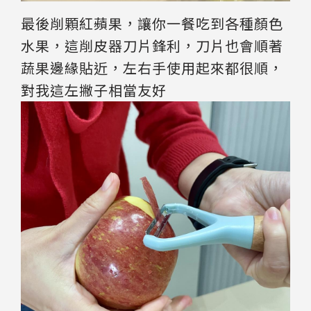
最後削顆紅蘋果，讓你一餐吃到各種顏色
水果，這削皮器刀片鋒利，刀片也會順著
蔬果邊緣貼近，左右手使用起來都很順，
對我這左撇子相當友好