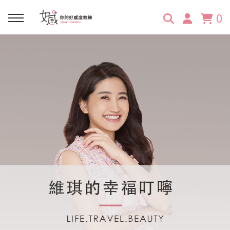
0
回主選單
回主選單
回主選單
回主選單
回主選單
學習資源
服務項目
企業訓練
關於維琪
所有文章
線上課程
合作邀約
公眾表達影響力
維琪簡介
維體驗Unique
嚴選商品
品牌顧問
創意活動企劃力
學員推薦
維觀點Vision
活動報名
主持服務
零秒好感溝通術
客戶好評
它站開課
服務體驗設計課
媒體報導