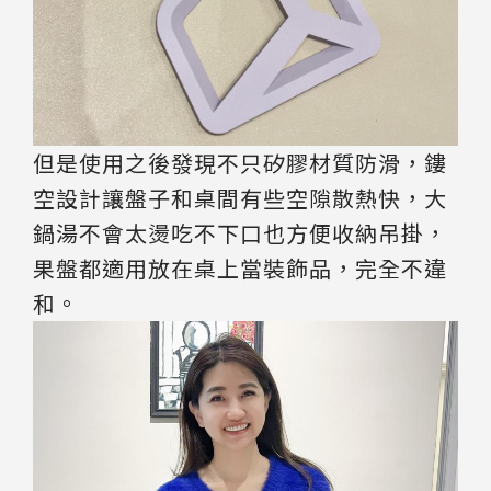
但是使用之後發現不只矽膠材質防滑，鏤
空設計讓盤子和桌間有些空隙散熱快，大
鍋湯不會太燙吃不下口也方便收納吊掛，
果盤都適用放在桌上當裝飾品，完全不違
和。