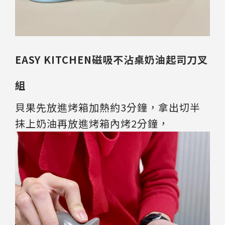
EASY KITCHEN磁吸不沾桌奶油起司刀叉
組
貝果先放進烤箱加熱約3分鐘，拿出切半
抹上奶油再放進烤箱內烤2分鐘，