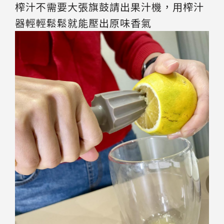
榨汁不需要大張旗鼓請出果汁機，用榨汁
器輕輕鬆鬆就能壓出原味香氣