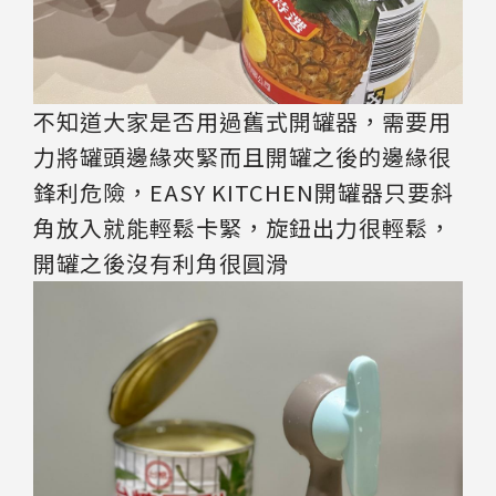
不知道大家是否用過舊式開罐器，需要用
力將罐頭邊緣夾緊而且開罐之後的邊緣很
鋒利危險，EASY KITCHEN開罐器只要斜
角放入就能輕鬆卡緊，旋鈕出力很輕鬆，
開罐之後沒有利角很圓滑