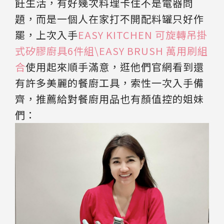
飪生活，有好幾次料理卡住不是電器問
題，而是一個人在家打不開配料罐只好作
罷，上次入手
EASY KITCHEN 可旋轉吊掛
式矽膠廚具6件組\EASY BRUSH 萬用刷組
合
使用起來順手滿意，逛他們官網看到還
有許多美麗的餐廚工具，索性一次入手備
齊，推薦給對餐廚用品也有顏值控的姐妹
們：