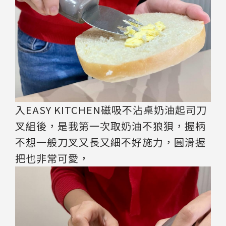
入EASY KITCHEN磁吸不沾桌奶油起司刀
叉組後，是我第一次取奶油不狼狽，握柄
不想一般刀叉又長又細不好施力，圓滑握
把也非常可愛，