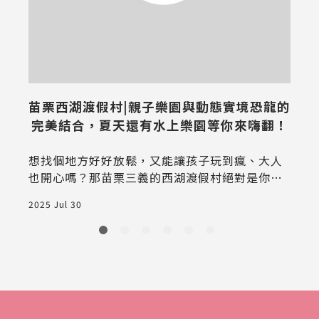
苗栗西湖渡假村|親子樂園與動態實境恐龍的
完美結合，夏天還有水上樂園等你來嗨翻！
想找個地方好好放鬆，又能讓孩子玩到瘋、大人
也開心嗎？那苗栗三義的西湖渡假村絕對是你的
口袋名單！這裡不只風景美得像畫，還有超多好
2025 Jul 30
2
玩設施、美味餐點，根本就是個一站式度假天
堂，保證讓你玩到不想回家！