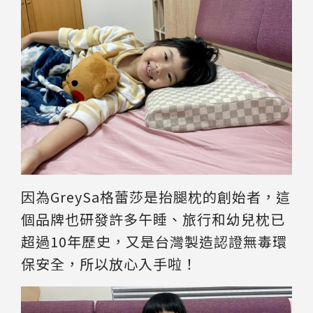
因為GreySa格蕾莎是抬腿枕的創始者，這
個品牌也研發許多午睡、旅行和幼兒枕已
超過10年歷史，又是台灣製造認證無毒環
保安全，所以放心入手啦！