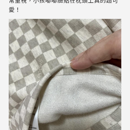
常重視，小孩嘟嘟臉貼在枕頭上真的超可
愛！