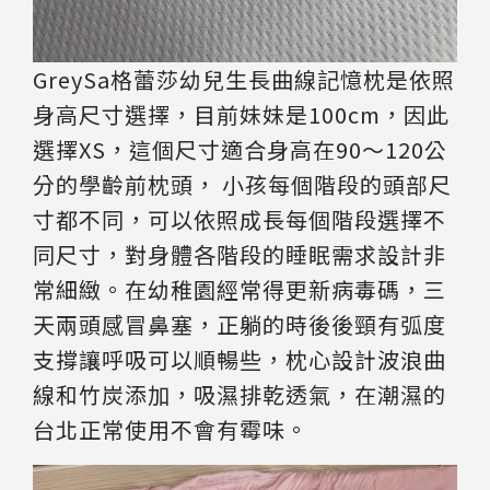
GreySa格蕾莎幼兒生長曲線記憶枕是依照
身高尺寸選擇，目前妹妹是100cm，因此
選擇XS，這個尺寸適合身高在90～120公
分的學齡前枕頭， 小孩每個階段的頭部尺
寸都不同，可以依照成長每個階段選擇不
同尺寸，對身體各階段的睡眠需求設計非
常細緻。
在幼稚園經常得更新病毒碼，三
天兩頭感冒鼻塞，正躺的時後後頸有弧度
支撐讓呼吸可以順暢些，枕心設計波浪曲
線和竹炭添加，吸濕排乾透氣，在潮濕的
台北正常使用不會有霉味。