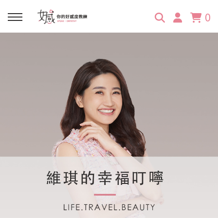
0
回主選單
回主選單
回主選單
回主選單
回主選單
學習資源
服務項目
企業訓練
關於維琪
所有文章
線上課程
合作邀約
公眾表達影響力
維琪簡介
維體驗Unique
嚴選商品
品牌顧問
創意活動企劃力
學員推薦
維觀點Vision
活動報名
主持服務
零秒好感溝通術
客戶好評
它站開課
服務體驗設計課
媒體報導