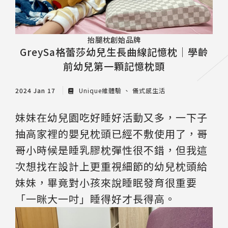
抬腿枕創始品牌
GreySa格蕾莎幼兒生長曲線記憶枕｜學齡
前幼兒第一顆記憶枕頭
2024 Jan 17
Unique維體驗
儀式感生活
妹妹在幼兒園吃好睡好活動又多，一下子
抽高家裡的嬰兒枕頭已經不敷使用了，哥
哥小時候是睡乳膠枕彈性很不錯，但我這
次想找在設計上更重視細節的幼兒枕頭給
妹妹，畢竟對小孩來說睡眠發育很重要
「一眯大一吋」睡得好才長得高。