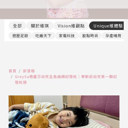
推薦工具
全部
關於維琪
Vision維觀點
Unique維體驗
遊歷足跡
吃遍天下
家電科技
妝點時尚
孕產哺育
首頁
部落格
GreySa格蕾莎幼兒生長曲線記憶枕｜學齡前幼兒第一顆記
憶枕頭