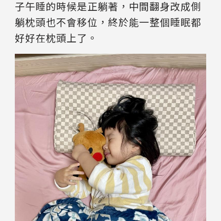
子午睡的時候是正躺著，中間翻身改成側
躺枕頭也不會移位，終於能一整個睡眠都
好好在枕頭上了。