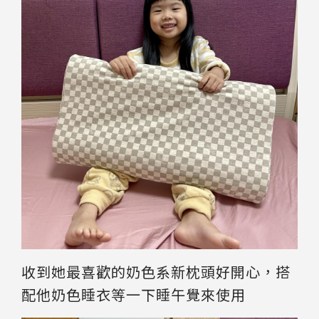
收到她最喜歡的奶色系新枕頭好開心，搭
配他奶色睡衣等一下睡午覺來使用