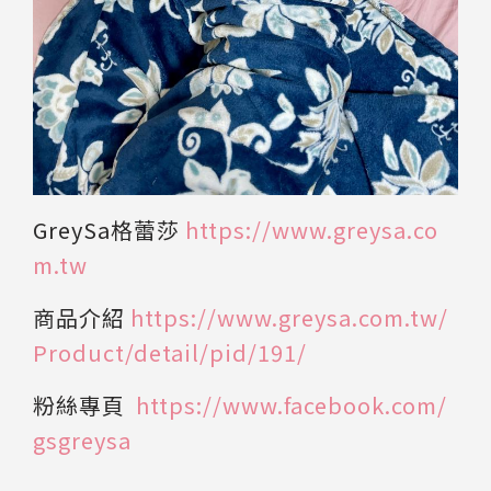
GreySa格蕾莎
https://www.greysa.co
m.tw
商品介紹
https://www.greysa.com.tw/
Product/detail/pid/191/
粉絲專頁
https://www.facebook.com/
gsgreysa