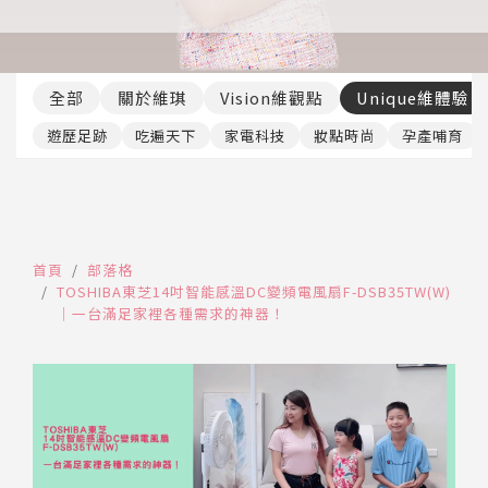
推薦工具
全部
關於維琪
Vision維觀點
Unique維體驗
遊歷足跡
吃遍天下
家電科技
妝點時尚
孕產哺育
首頁
部落格
TOSHIBA東芝14吋智能感溫DC變頻電風扇F-DSB35TW(W)
｜一台滿足家裡各種需求的神器！