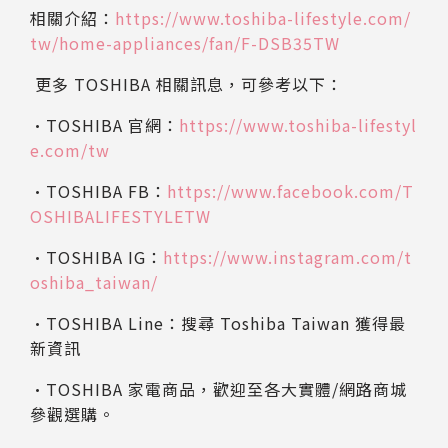
相關介紹：
https://www.toshiba-lifestyle.com/
tw/home-appliances/fan/F-DSB35TW
更多 TOSHIBA 相關訊息，可參考以下：
•TOSHIBA 官網：
https://www.toshiba-lifestyl
e.com/tw
•TOSHIBA FB：
https://www.facebook.com/T
OSHIBALIFESTYLETW
•TOSHIBA IG：
https://www.instagram.com/t
oshiba_taiwan/
•TOSHIBA Line：搜尋 Toshiba Taiwan 獲得最
新資訊
•TOSHIBA 家電商品，歡迎至各大實體/網路商城
參觀選購。