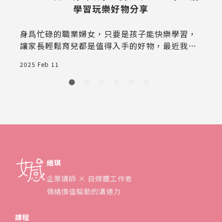
2
學習玩樂好物分享
身爲忙碌的職業婦女，只要是孩子能快樂學習，
讓家長輕鬆育兒都是值得入手的好物，最近我入
手了一款話題度超高的「kokozi 智慧有聲故事屋
2025 Feb 11
（kokozihouse）」，今天就來分享我的開箱體
驗與真實使用心得，看看這款育兒故事機推薦給0
-6歲孩子是否真的值得！
維琪
企業講師 × 自媒體工作者
情緒價值驅動的溝通力
課程