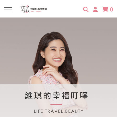
0
回主選單
回主選單
回主選單
回主選單
回主選單
學習資源
服務項目
企業訓練
關於維琪
所有文章
線上課程
合作邀約
公眾表達影響力
維琪簡介
維體驗Unique
嚴選商品
品牌顧問
創意活動企劃力
學員推薦
維觀點Vision
活動報名
主持服務
零秒好感溝通術
客戶好評
它站開課
服務體驗設計課
媒體報導