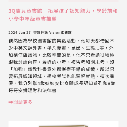
3Q寶貝童書館｜拓展孩子認知能力，學齡前和
小學中年級童書推薦
2024 Jun 27
書影評論
Vision維觀點
偶然因為學校圖書館的集點活動，他每天都借回不
少中英文課外書，舉凡漫畫、昆蟲、生態...等，外
加桔仔店讀物，比較辛苦的是，他不只看還很積極
跟我討論內容，最近的小考、複習考和期末考，沒
「加強」讀教科書意外都獲得不錯的成績，所以只
要拓展認知領域，學校考試也能駕輕就熟，這次暑
假，我分別幫4歲妹妹安排身體成長認知系列和8歲
哥哥安排理財和法律書
閱讀更多