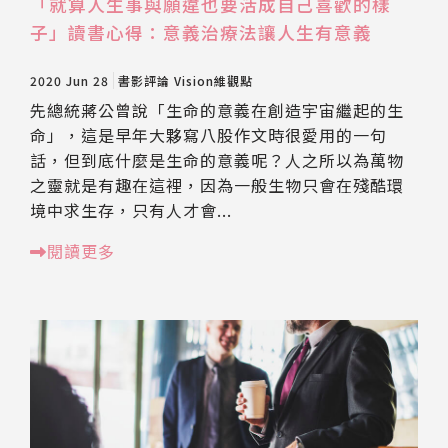
「就算人生事與願違也要活成自己喜歡的樣
子」讀書心得：意義治療法讓人生有意義
2020 Jun 28
書影評論
Vision維觀點
先總統蔣公曾說「生命的意義在創造宇宙繼起的生
命」，這是早年大夥寫八股作文時很愛用的一句
話，但到底什麼是生命的意義呢？人之所以為萬物
之靈就是有趣在這裡，因為一般生物只會在殘酷環
境中求生存，只有人才會...
閱讀更多