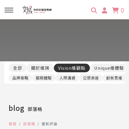
0
回主選單
回主選單
回主選單
回主選單
回主選單
學習資源
服務項目
企業訓練
關於維琪
所有文章
線上課程
合作邀約
公眾表達影響力
維琪簡介
維體驗Unique
全部
關於維琪
Vision維觀點
Unique維體驗
嚴選商品
品牌顧問
創意活動企劃力
學員推薦
維觀點Vision
品牌策略
服務體驗
人際溝通
公眾表達
創新思維
活動報名
主持服務
零秒好感溝通術
客戶好評
blog
部落格
它站開課
服務體驗設計課
媒體報導
首頁
部落格
書影評論