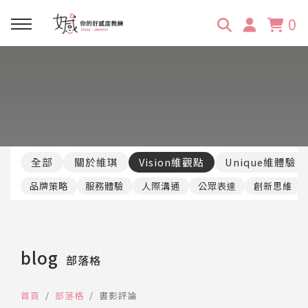
0
回主選單
回主選單
回主選單
回主選單
回主選單
學習資源
服務項目
企業訓練
關於維琪
所有文章
線上課程
合作邀約
公眾表達影響力
維琪簡介
維體驗Unique
全部
關於維琪
Vision維觀點
Unique維體驗
嚴選商品
品牌顧問
創意活動企劃力
學員推薦
維觀點Vision
品牌策略
服務體驗
人際溝通
公眾表達
創新思維
活動報名
主持服務
零秒好感溝通術
客戶好評
blog
部落格
它站開課
服務體驗設計課
媒體報導
首頁
部落格
書影評論