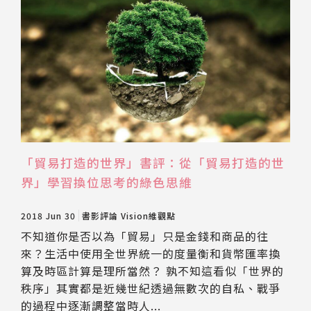
「貿易打造的世界」書評：從「貿易打造的世
界」學習換位思考的綠色思維
2018 Jun 30
書影評論
Vision維觀點
不知道你是否以為「貿易」只是金錢和商品的往
來？生活中使用全世界統一的度量衡和貨幣匯率換
算及時區計算是理所當然？ 孰不知這看似「世界的
秩序」其實都是近幾世紀透過無數次的自私、戰爭
的過程中逐漸調整當時人...