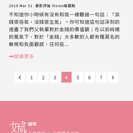
2018 Mar 31
書影評論
Vision維觀點
不知道你小時候有沒有和我一樣聽過一句話：「談
錢很俗氣，沒錢很生氣」。你可知道這句話深刻的
道盡了我們父執輩對於金錢的價值觀；在以前純樸
的風氣下，對於「金錢」大多數的人都有種莫名的
敵視和負面觀感，任何投...
閱讀更多
1
2
3
4
5
6
7
維琪