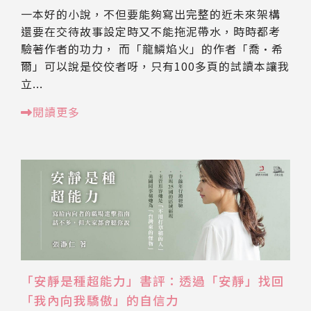
一本好的小說，不但要能夠寫出完整的近未來架構
還要在交待故事設定時又不能拖泥帶水，時時都考
驗著作者的功力， 而「龍鱗焰火」的作者「喬·希
爾」可以說是佼佼者呀，只有100多頁的試讀本讓我
立...
閱讀更多
「安靜是種超能力」書評：透過「安靜」找回
「我內向我驕傲」的自信力