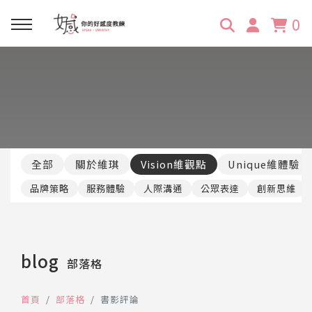
0
回主選單
回主選單
回主選單
回主選單
回主選單
學習資源
服務項目
企業訓練
關於維琪
所有文章
線上課程
合作邀約
公眾表達影響力
維琪簡介
維體驗Unique
全部
關於維琪
Vision維觀點
Unique維體驗
嚴選商品
品牌顧問
創意活動企劃力
學員推薦
維觀點Vision
品牌策略
服務體驗
人際溝通
公眾表達
創新思維
活動報名
主持服務
零秒好感溝通術
客戶好評
blog
部落格
它站開課
服務體驗設計課
媒體報導
首頁
部落格
書影評論