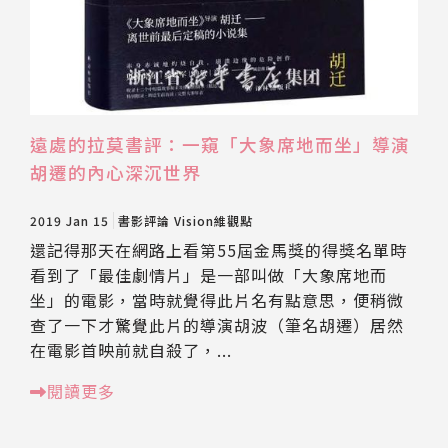
遠處的拉莫書評：一窺「大象席地而坐」導演
胡遷的內心深沉世界
2019 Jan 15
書影評論
Vision維觀點
還記得那天在網路上看第55屆金馬獎的得獎名單時
看到了「最佳劇情片」是一部叫做「大象席地而
坐」的電影，當時就覺得此片名有點意思，便稍微
查了一下才驚覺此片的導演胡波（筆名胡遷）居然
在電影首映前就自殺了，...
閱讀更多