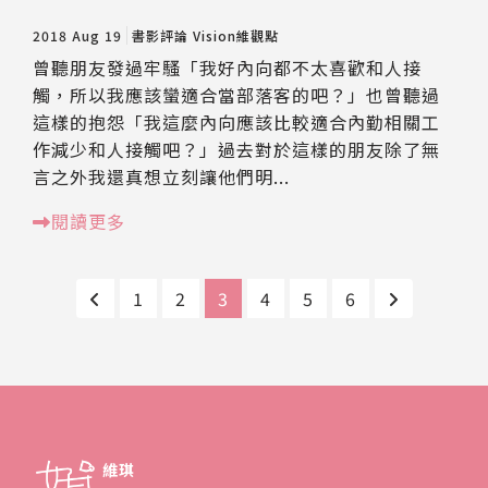
2018 Aug 19
書影評論
Vision維觀點
曾聽朋友發過牢騷「我好內向都不太喜歡和人接
觸，所以我應該蠻適合當部落客的吧？」也曾聽過
這樣的抱怨「我這麼內向應該比較適合內勤相關工
作減少和人接觸吧？」過去對於這樣的朋友除了無
言之外我還真想立刻讓他們明...
閱讀更多
1
2
3
4
5
6
維琪