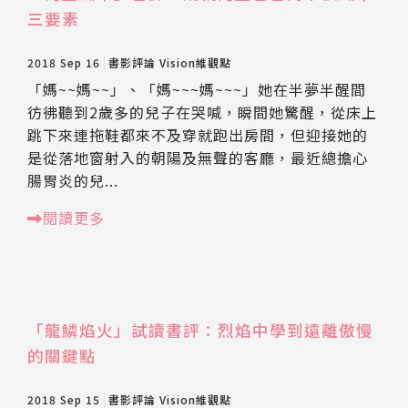
三要素
2018 Sep 16
書影評論
Vision維觀點
「媽~~媽~~」、「媽~~~媽~~~」她在半夢半醒間
彷彿聽到2歲多的兒子在哭喊，瞬間她驚醒，從床上
跳下來連拖鞋都來不及穿就跑出房間，但迎接她的
是從落地窗射入的朝陽及無聲的客廳，最近總擔心
腸胃炎的兒...
閱讀更多
「龍鱗焰火」試讀書評：烈焰中學到遠離傲慢
的關鍵點
2018 Sep 15
書影評論
Vision維觀點