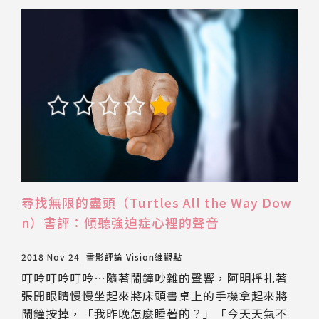
尋找無限的盡頭（Turtles All the Way Dow
n）書評：傾聽強迫症心裡的聲音
2018 Nov 24
書影評論
Vision維觀點
叮呤叮呤叮呤…隨著鬧鐘吵雜的聲響，阿明掙扎著
張開眼睛慢慢坐起來將床頭書桌上的手機拿起來將
鬧鐘按掉，「我昨晚怎麼睡著的？」「今天天氣不