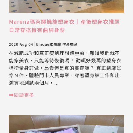
Marena瑪芮娜機能塑身衣｜產後塑身衣推薦
日常穿搭擁有曲線身型
2020 Aug 04
Unique維體驗
孕產哺育
在減肥成功和真正瘦到理想體重前，難道我們就不
能穿美衣，只能等待恢復嗎？ 動輒好幾萬的塑身衣
標榜量身訂做，昂貴但是真的實穿嗎？ 真正到店試
穿Ｎ件，體驗門市人員專業，穿著塑身褲工作和出
遊實地測試兩個月，...
閱讀更多