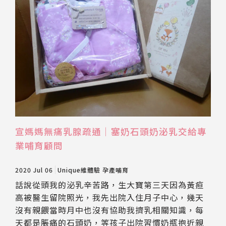
宣媽媽無痛乳腺疏通｜塞奶石頭奶泌乳交給專
業哺育顧問
2020 Jul 06
Unique維體驗
孕產哺育
話說從頭我的泌乳辛苦路，生大寶第三天因為黃疸
高被醫生留院照光，我先出院入住月子中心，幾天
沒有親餵當時月中也沒有協助我擠乳相關知識，每
天都是脹痛的石頭奶，等孩子出院習慣奶瓶抱近親