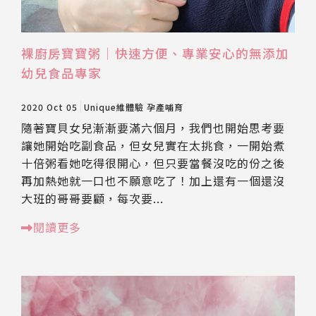
裸廚房寶寶粥│快速方便、專業安心的無添加
幼兒食品專家
2020 Oct 05
Unique維體驗
孕產哺育
隨著寶貝女兒漸漸要滿六個月，我們也開始思考要
讓她開始吃副食品，但女兒實在太挑食，一開始煮
十倍粥看她吃得很開心，但只要當餐沒吃的份之後
再加熱她就一口也不願意吃了！加上還有一個還沒
大班的哥哥要顧，每次要...
閱讀更多