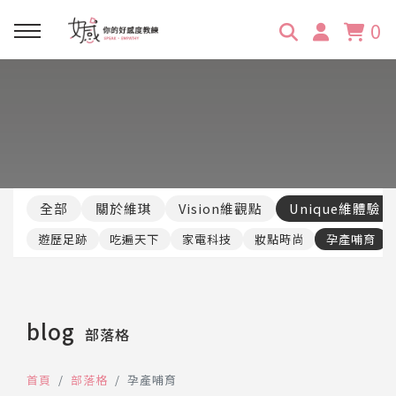
0
回主選單
回主選單
回主選單
回主選單
回主選單
學習資源
服務項目
企業訓練
關於維琪
所有文章
線上課程
合作邀約
公眾表達影響力
維琪簡介
維體驗Unique
全部
關於維琪
Vision維觀點
Unique維體驗
嚴選商品
品牌顧問
創意活動企劃力
學員推薦
維觀點Vision
遊歷足跡
吃遍天下
家電科技
妝點時尚
孕產哺育
活動報名
主持服務
零秒好感溝通術
客戶好評
blog
部落格
它站開課
服務體驗設計課
媒體報導
首頁
部落格
孕產哺育