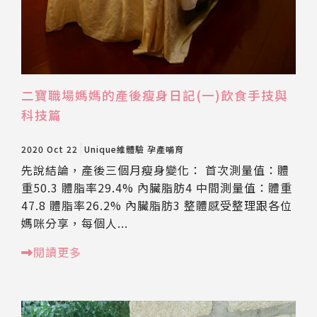
二寶職場媽媽的產後瘦身日記(一)飲食手技與
科技篇
2020 Oct 22
Unique維體驗
孕產哺育
先說結論，產後三個月瘦身變化： 首次測量值：體
重50.3 體脂率29.4% 內臟脂肪4 中間測量值：體重
47.8 體脂率26.2% 內臟脂肪3 整體感受整理跟各位
媽咪分享，每個人...
閱讀更多