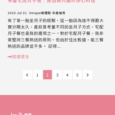
禾馨宅配月子餐｜無酒無內臟科學心料理
2020 Jul 01
Unique維體驗
孕產哺育
有了第一胎坐月子的經驗，這一胎因為捨不得跟大
寶分開太久，產前曾考量不同的坐月子方式，宅配
月子餐也是我的選項之一。對於宅配月子餐，我非
常堅持三餐熱送的原則，但由於住比較遠，能三餐
熱送的品牌並不多。 記得...
閱讀更多
1
2
3
4
5
維琪