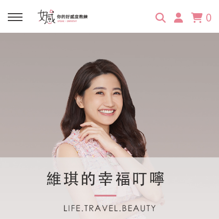
0
回主選單
回主選單
回主選單
回主選單
回主選單
學習資源
服務項目
企業訓練
關於維琪
所有文章
線上課程
合作邀約
公眾表達影響力
維琪簡介
維體驗Unique
嚴選商品
品牌顧問
創意活動企劃力
學員推薦
維觀點Vision
活動報名
主持服務
零秒好感溝通術
客戶好評
它站開課
服務體驗設計課
媒體報導