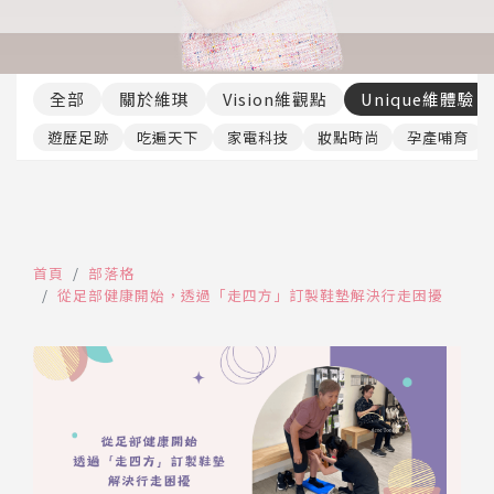
推薦工具
全部
關於維琪
Vision維觀點
Unique維體驗
遊歷足跡
吃遍天下
家電科技
妝點時尚
孕產哺育
首頁
部落格
從足部健康開始，透過「走四方」訂製鞋墊解決行走困擾