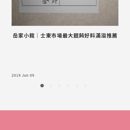
三
岳家小館｜士東市場最大餛飩好料滿溢推薦
2
2019 Jun 09