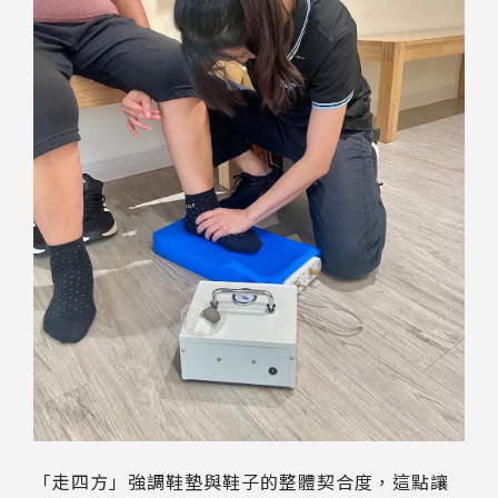
「走四方」強調鞋墊與鞋子的整體契合度，這點讓