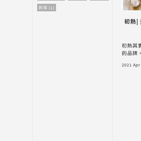
而且主要是
和水塔等，
民宿 (1)
上會比他牌
初熱|
積施作只要
手，雖然我
有些技術，
初熱其
就能抓到
蟬說：霧語 WooYuu｜新竹五
的品牌
施作抹牆技
峰豪華露營一泊二食農家樂
愛的造
，可以再用
2021 Apr
流派，
以上其他顏
之前入住霧繞的帳篷初體驗，讓孩
完全擄
子興奮不已，甚至到學校分享給同
學後，同學家長也全家前往，小孩
2024 Jun 11
的同儕威力不可小覷，這次我們決
定到「蟬說：霧語 WooYuu」感
受不同風情。