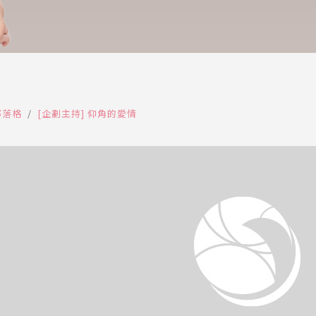
部落格
[企劃主持] 仰角的愛情