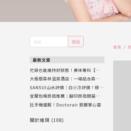
送出
首頁
最新文章
忙碌也能維持好狀態！美体專科【超眠
錠】評價：幫助入睡同時促進新陳代
大板根森林溫泉酒店：一場結合森林、
謝，專業營養師推薦
恐龍與溫泉的奇幻之旅
SANSUI山水評價｜白小冷評價！移動
式水冷扇實測，靜涼潤風循環水冷扇S
宜蘭包棟民宿推薦｜腳印民宿開箱：親
C-F9讓夏天舒服又省電
子、寵物、好友聚會都適合的壯圍新開
比手機還輕！Doctorair 筋膜掌心雷
幕Villa
關於維琪 (108)