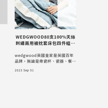
[企劃主
WEDGWOOD80支100%天絲
刺繡兩用被枕套床包四件組｜
英國皇家寢具輕鬆擁有
wedgwood英國皇家是英國百年
品牌，無論是骨瓷杯、瓷器、餐具
2011 Dec 22
禮盒都受到許多人喜愛，100%天
2023 Sep 01
絲刺繡兩用被枕套床包四件組寢具
送禮給朋友大方又展現你的品味，
自用讓你睡眠質量提升。