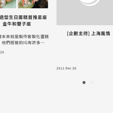
 造型生日蛋糕首推星座
金牛和雙子座
[企劃主持] 上海風情
實本來就是製作客製化蛋糕
，他們經營的IG有許多可
型圖案，都是好看又好吃的
 20
這次他們新推出星座蛋糕，
獲我的少女心
2011 Dec 26