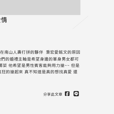
愛情
在南山人壽打拼的夥伴 秉宏愛銘文的原因
 他們的婚禮主軸是希望身邊的單身男女都可
菜 他希望是男性賓客能夠用力搶~~ 但是
瘋狂的搶起來 真不知道是真的想找真愛 還
分享此文章