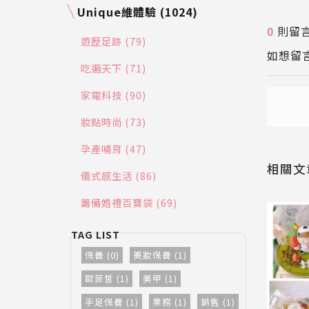
Unique維體驗 (1024)
0
則留
送出
遊歷足跡 (79)
如想留
吃遍天下 (71)
家電科技 (90)
妝點時尚 (73)
送出
孕產哺育 (47)
相關文
儀式感生活 (86)
籌備婚禮百寶袋 (69)
輕鬆上手
中壁癌
保養 (0)
美妝保養 (1)
壁癌處理漆
歐菲皙 (1)
美甲 (1)
聯、京城和
手足保養 (1)
業務 (1)
銷售 (1)