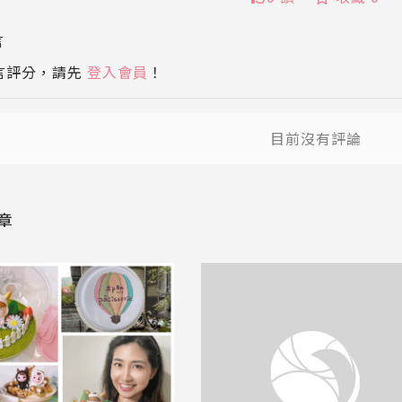
言
送
言評分，請先
登入會員
！
送出
目前沒有評論
章