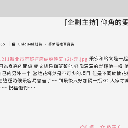
[企劃主持] 仰角的
 05
Unique維體驗
籌備婚禮百寶袋
秉宏和銘文是一起
是因為身高的關係 銘文總是仰望著他 好像深深的崇拜他一樣
自己的另外一半 當然花椰菜是不可少的項目 但是不同於抽花椰
生在這種時候最容易害羞了~~ 到最後只好加碼一瓶XO 大家才
~~~ 祝福他們~~~
0 讚
收藏 0