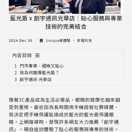
藍光盾 x 創宇通訊光華店｜貼心服務與專業
技術的完美結合
2024 Dec 30
Unique維體驗
家電科技
內容目錄
門市專業、細緻又貼心
我為何選擇藍光盾？
創宇通訊 光華店
隨著3C產品成為生活必需品，眼睛的健康也越來越
受到重視。最近因為長時間用手機經營社群媒體，
我決定把手機保護貼換成抗藍光的藍光盾保護眼
睛。上網搜尋時，發現許多網友大力推薦「創宇通
訊」，親自造訪體驗了貼心的服務與專業的技術。