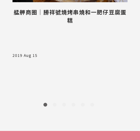
艋舺商圈｜勝祥號燒烤串燒和一肥仔豆腐蛋
糕
2019 Aug 15
2