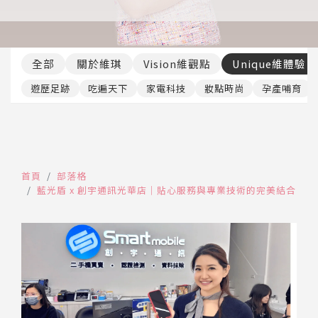
推薦工具
全部
關於維琪
Vision維觀點
Unique維體驗
遊歷足跡
吃遍天下
家電科技
妝點時尚
孕產哺育
首頁
部落格
藍光盾 x 創宇通訊光華店｜貼心服務與專業技術的完美結合