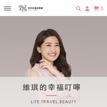
0
回主選單
回主選單
回主選單
回主選單
回主選單
學習資源
服務項目
企業訓練
關於維琪
所有文章
線上課程
合作邀約
公眾表達影響力
維琪簡介
維體驗Unique
嚴選商品
品牌顧問
創意活動企劃力
學員推薦
維觀點Vision
活動報名
主持服務
零秒好感溝通術
客戶好評
它站開課
服務體驗設計課
媒體報導