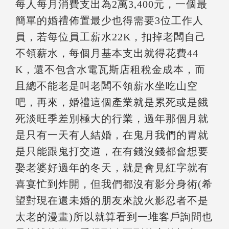
每人每月消費支出為2萬3,400元，一個最
簡單的婚禮佈置最少也得需要3位工作人
員，若每位員工薪水22K，扣掉老闆自己
不領薪水，每個月基本支出就得花費44
K，還不包含水電瓦斯店租稅金成本，而
且總不能老是叫老闆不領薪水坐吃山空
吧，再來，婚禮這個產業就是累死或是餓
死淡旺季差別極大的行業，過年那個月就
是只有一天有人結婚，在鬼月我們的胃就
是只能跟鬼打交道，在有錢沒錢都會想要
娶老婆好過年的冬天，就是會見紅字就有
喜宴忙到炸開，但我們都沒有影分身術(希
望對現在還未婚的朋友來說火影忍者不是
太老的漫畫)所以就算看到一堆客戶詢問也