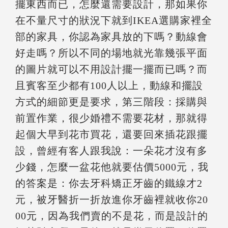
擺東西而已，怎麼還需要設計，那如果你
在不量尺寸的狀況下就到IKEA選購家裡全
部的家具，你認為家具放的下嗎？動線會
好走嗎？所以不同的場地就光靠幾張平面
的圖片就可以不用設計擺一擺而已嗎？而
且賓客至少都有100人以上，動線和擺設
方式的細節更是要求，第三階段：採購與
前置作業，很少婚禮不需要花材，那就得
起個大早到花市買花，還要回來插花跟擺
設，曾經有客人跟我說：一朵花才沒有多
少錢，怎麼一盆花他就要估價5000元，我
的答案是：你去牙科矯正牙齒的鐵線才2
元，被牙醫折一折放進你牙齒裡就收你20
00元，因為我們賣的不是花，而是設計的