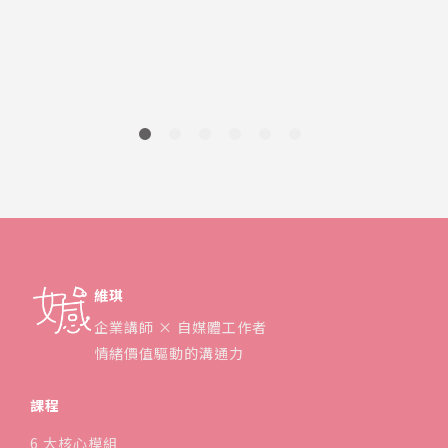
2
維琪
企業講師 × 自媒體工作者
情緒價值驅動的溝通力
課程
6 大核心模組