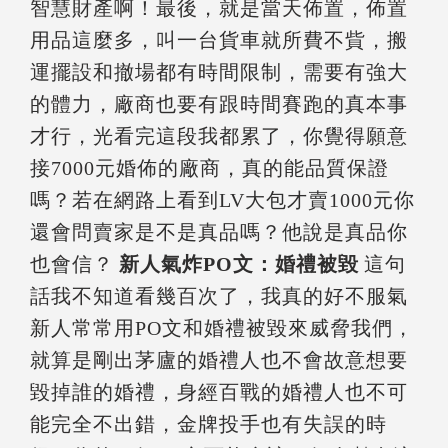
智慧財產啊！最後，就是當天佈置，佈置
用品這麼多，叫一台貨車就所費不貲，搬
運擺設和撤場都有時間限制，需要有強大
的體力，廠商也要有跟時間賽跑的真本事
才行，光看完這段我都累了，你覺得願意
接7000元婚佈的廠商，真的能品質保證
嗎？若在網路上看到LV大包才賣1000元你
還會問賣家是不是真品嗎？他說是真品你
也會信？
新人氣炸PO文：婚禮被毀
這句
話我不知道看幾百次了，我真的好不服氣
新人常常用PO文和婚禮被毀來威脅我們，
就算是剛出茅廬的婚禮人也不會故意想要
毀掉誰的婚禮，身經百戰的婚禮人也不可
能完全不出錯，金牌投手也有失誤的時