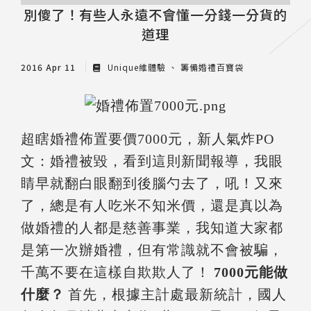
別傻了！有些人永遠不會懂一分錢一分貨的
道理
2016 Apr 11
Unique維體驗
籌備婚禮百寶袋
超瞎婚禮佈置要價7000元，新人氣炸PO
文：婚禮被毀，看到這則新聞報導，我眼
睛早就翻白眼翻到後腦勺去了，吼！又來
了，總是有人吃米不知米價，還是真以為
做婚禮的人都是慈善事業，我知道大家都
是第一次辦婚禮，但有常識就不會被騙，
千萬不要在這樣自欺欺人了！
7000元能做
什麼？
首先，根據主計處最新統計，國人