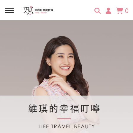
0
回主選單
回主選單
回主選單
回主選單
回主選單
學習資源
服務項目
企業訓練
關於維琪
所有文章
線上課程
合作邀約
公眾表達影響力
維琪簡介
維體驗Unique
嚴選商品
品牌顧問
創意活動企劃力
學員推薦
維觀點Vision
活動報名
主持服務
零秒好感溝通術
客戶好評
它站開課
服務體驗設計課
媒體報導