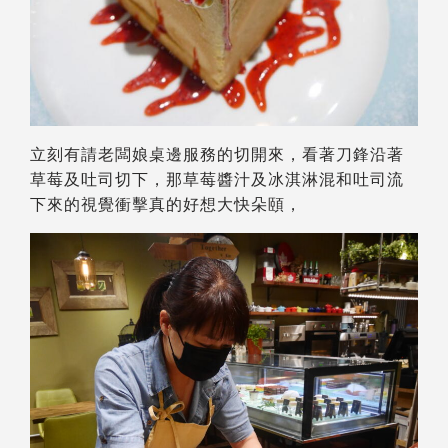
立刻有請老闆娘桌邊服務的切開來，看著刀鋒沿著
草莓及吐司切下，那草莓醬汁及冰淇淋混和吐司流
下來的視覺衝擊真的好想大快朵頤，