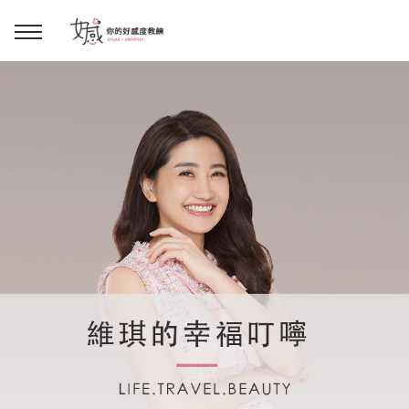
回主選單
回主選單
回主選單
回主選單
回主選單
學習資源
服務項目
企業訓練
關於維琪
所有文章
線上課程
合作邀約
公眾表達影響力
維琪簡介
維體驗Unique
嚴選商品
品牌顧問
創意活動企劃力
學員推薦
維觀點Vision
活動報名
主持服務
零秒好感溝通術
客戶好評
它站開課
服務體驗設計課
媒體報導