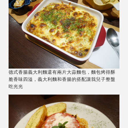
德式香腸義大利麵還有兩片大蒜麵包，麵包烤得酥
脆香味四溢，義大利麵和香腸的搭配讓我兒子整盤
吃光光