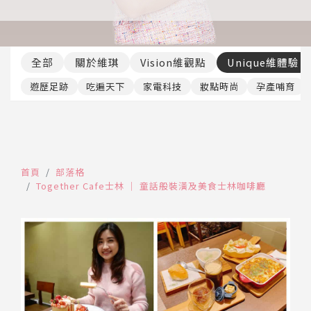
推薦工具
全部
關於維琪
Vision維觀點
Unique維體驗
遊歷足跡
吃遍天下
家電科技
妝點時尚
孕產哺育
首頁
部落格
Together Cafe士林 │ 童話般裝潢及美食士林咖啡廳