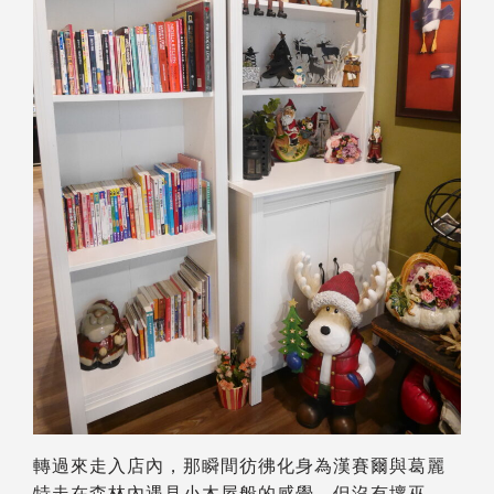
轉過來走入店內，那瞬間彷彿化身為漢賽爾與葛麗
特走在森林內遇見小木屋般的感覺，但沒有壞巫