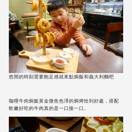
悠閒的時刻需要飽足感就來點焗飯和義大利麵吧
咖哩牛肉焗飯黃金微焦色澤的焗烤恰到好處，搭配
軟嫩好吃的牛肉真的是一口接一口。