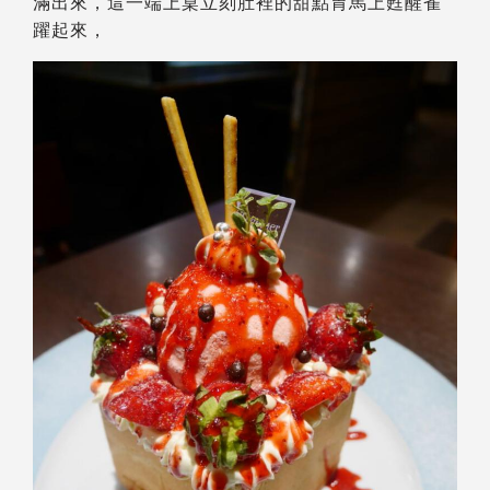
滿出來，這一端上桌立刻肚裡的甜點胃馬上甦醒雀
躍起來，