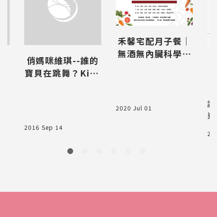
禾馨宅配月子餐｜
無酒無內臟科學心
賞
俏媽咪維琪--誰的
料理
U
寶貝在跳舞？Kind
ermusik 幼幼音律
課
認
2020 Jul 01
道
日
2016 Sep 14
20
廚
力
畢
泡
餐
我
手