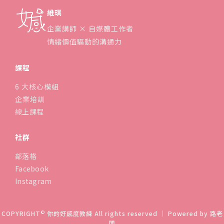
理
維琪
企業講師 × 自媒體工作者
情緒價值驅動的溝通力
課程
6 大核心模組
企業培訓
線上課程
社群
部落格
Facebook
Instagram
©
COPYRIGHT
你的好感度教練 All rights reserved ｜ Powered by
路老
闆