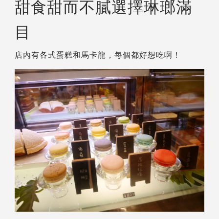
甜食甜而不膩選擇琳瑯滿
目
店內有各式蛋糕和馬卡龍，每個都好想吃啊！