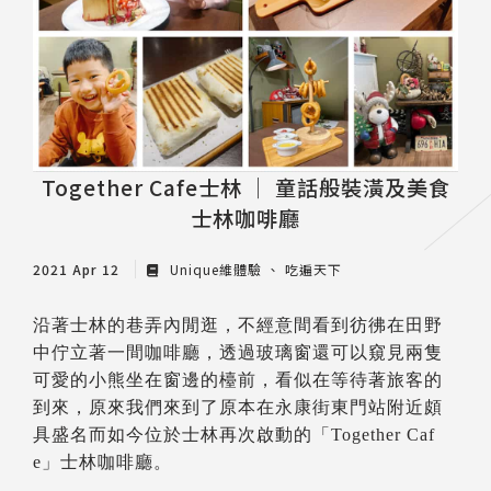
Together Cafe士林 │ 童話般裝潢及美食
士林咖啡廳
2021 Apr 12
Unique維體驗
吃遍天下
沿著士林的巷弄內閒逛，不經意間看到彷彿在田野
中佇立著一間咖啡廳，透過玻璃窗還可以窺見兩隻
可愛的小熊坐在窗邊的檯前，看似在等待著旅客的
到來，原來我們來到了原本在永康街東門站附近頗
具盛名而如今位於士林再次啟動的「Together Caf
e」士林咖啡廳。