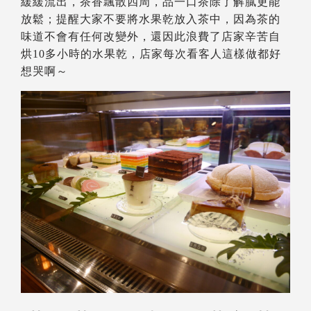
緩緩流出，茶香飄散四周，品一口茶除了解膩更能
放鬆；提醒大家不要將水果乾放入茶中，因為茶的
味道不會有任何改變外，還因此浪費了店家辛苦自
烘10多小時的水果乾，店家每次看客人這樣做都好
想哭啊～