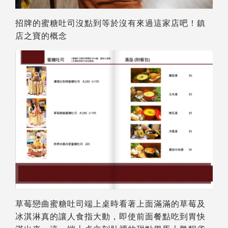
招牌的蜜糖吐司沒點到等於沒有來過這家店吧！鎮
店之寶的概念
草莓戀曲蜜糖吐司端上桌時看著上面滿滿的草莓及
冰淇淋真的讓人食指大動，即使前面餐點吃到胃快