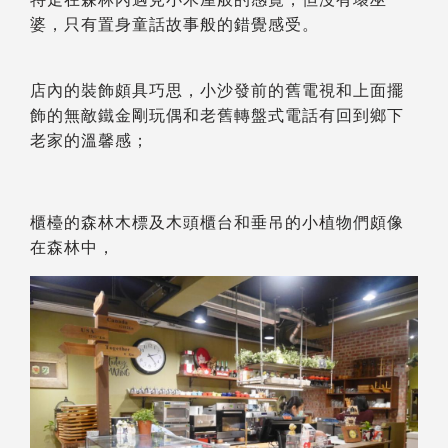
婆，只有置身童話故事般的錯覺感受。
店內的裝飾頗具巧思，小沙發前的舊電視和上面擺
飾的無敵鐵金剛玩偶和老舊轉盤式電話有回到鄉下
老家的溫馨感；
櫃檯的森林木標及木頭櫃台和垂吊的小植物們頗像
在森林中，