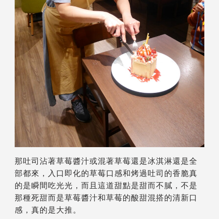
那吐司沾著草莓醬汁或混著草莓還是冰淇淋還是全
部都來，入口即化的草莓口感和烤過吐司的香脆真
的是瞬間吃光光，而且這道甜點是甜而不膩，不是
那種死甜而是草莓醬汁和草莓的酸甜混搭的清新口
感，真的是大推。