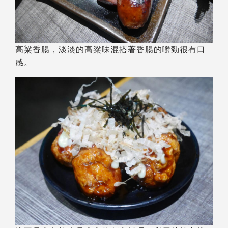
高粱香腸，淡淡的高粱味混搭著香腸的嚼勁很有口
感。