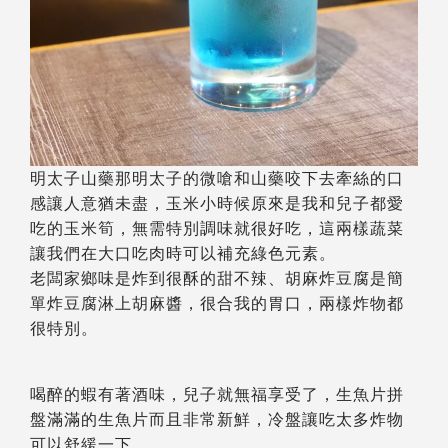
明太子山藥那明太子的微嗆和山藥咬下去牽絲的口
感讓人意猶未盡，玉米小時候原來是我和兒子都愛
吃的玉米筍，無需特別調味就很好吃，這兩樣蔬菜
讓我們在大口吃肉時可以補充綠色元素。
老闆家鄉味是炸到很酥的甜不辣、胡麻炸豆腐是簡
單炸豆腐淋上胡麻醬，很合我的胃口，兩樣炸物都
很特別。
喝醉的蝦有著酒味，兒子就無福享受了，生魚片拼
盤滿滿的生魚片而且非常新鮮，冷盤讓吃太多炸物
可以舒緩一下。