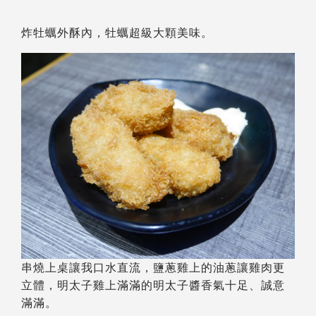
炸牡蠣外酥內，牡蠣超級大顆美味。
串燒上桌讓我口水直流，鹽蔥雞上的油蔥讓雞肉更
立體，明太子雞上滿滿的明太子醬香氣十足、誠意
滿滿。