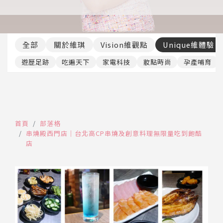
推薦工具
全部
關於維琪
Vision維觀點
Unique維體驗
遊歷足跡
吃遍天下
家電科技
妝點時尚
孕產哺育
首頁
部落格
串燒殿西門店│台北高CP串燒及創意料理無限量吃到飽酷
店