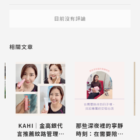
送出
送出
目前沒有評論
相關文章
 N
13
薦
KAHI｜金高銀代
那些深夜裡的寧靜
F
玩
言推薦紋路管理小
時刻：在需要陪伴