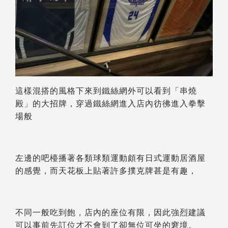
這樣混搭的風格下來到鐵絲網外可以看到「串燒
殿」的大招牌，穿過鐵絲網進入店內彷彿進入拳擊
場般
左邊的吧檯播著各類球類運動頗有日式運動居酒屋
的感覺，而天花板上貼著許多撲克牌甚是有趣，
不同一般吃到飽，店內的座位有限，因此強烈建議
可以事前先訂位才不會到了卻無位可坐的窘境。