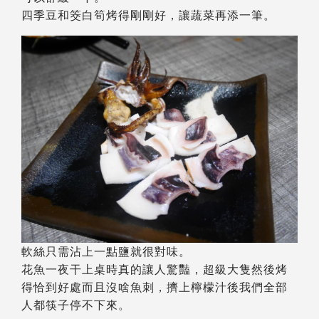
四季豆和筊白筍烤得剛剛好，讓蔬菜再添一筆。
軟絲只需沾上一點鹽就很對味。
花魚一夜干上桌時真的讓人驚豔，超級大隻然後烤
得恰到好處而且沒啥魚刺，擠上檸檬汁後我們全部
人都筷子停不下來。