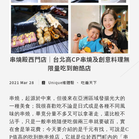
串燒殿西門店│台北高CP串燒及創意料理無
限量吃到飽酷店
2021 Mar 28
Unique維體驗
吃遍天下
串燒，起源於中東，但後來在亞洲區域發揚光大的
一種美食；我很喜歡吃不論是日式或是各種不同風
味的串燒，畢竟分量不多又可以拿著走，還比較不
沾手，只是一般串燒隨便吃個兩三串就要破百，實
在會是筆花費；今天要介紹的是千元有找，可說是C
P值高的吃到飽串燒店，它就是位於西門町內的「串