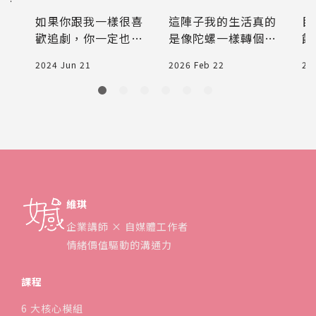
到景
粉棒，跟韓星同步
的日子裡，找回專
人
如果你跟我一樣很喜
這陣子我的生活真的
目
擁有水亮肌
屬的安穩心流
可
歡追劇，你一定也會
是像陀螺一樣轉個不
餘
注意劇中韓星總是不
停。白天忙著寫新書
濕
2024 Jun 21
2026 Feb 22
20
美
經意地拿起小粉棒邊
的稿子、調整企業內
忙
ai
聊天邊保養，實在太
訓的課程設計，傍晚
們
義遠
好奇到網路上搜尋才
還要接殺兩個活力滿
機
近
知道，原來是韓國必
滿的孩子；到了週
薦
運
買保養品KAHI紋路管
末，我也沒閒著，還
鐘，
理小粉棒，又看到是
是得擠出時間去跑跑
展
我最愛的韓星之一金
步、練練空中環，畢
能
高銀代言的保養品，
竟年底前劈腿成功的
準
維琪
所以這次入手了KAHI
目標可不能破功呀!
撫紋精華棒和KAHI膠
企業講師 × 自媒體工作者
原蛋白深層洗面乳來
情緒價值驅動的溝通力
開箱
課程
6 大核心模組