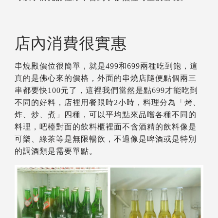
店內消費很實惠
串燒殿價位很簡單，就是499和699兩種吃到飽，這
真的是佛心來的價格，外面的串燒店隨便點個兩三
串都要快100元了，這裡我們當然是點699才能吃到
不同的好料，店裡用餐限時2小時，料理分為「烤、
炸、炒、煮」四種，可以平均點來品嚐各種不同的
料理，吧檯對面的飲料櫃裡面不含酒精的飲料像是
可樂、綠茶等是無限暢飲，不過像是啤酒或是特別
的調酒類是需要單點。