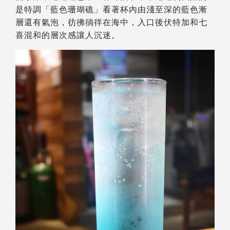
是特調「藍色珊瑚礁」看著杯內由淺至深的藍色漸
層還有氣泡，彷彿徜徉在海中，入口後伏特加和七
喜混和的層次感讓人沉迷。