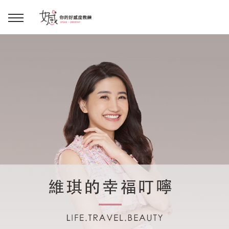
回主選單
回主選單
回主選單
回主選單
回主選單
學習資源
服務項目
企業訓練
關於維琪
所有文章
線上課程
合作邀約
公眾表達影響力
維琪簡介
維體驗Unique
嚴選商品
品牌顧問
創意活動企劃力
學員推薦
維觀點Vision
活動報名
主持服務
零秒好感溝通術
客戶好評
它站開課
服務體驗設計課
媒體報導