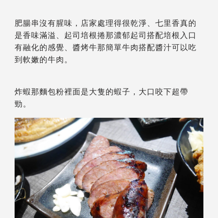
肥腸串沒有腥味，店家處理得很乾淨、七里香真的
是香味滿溢、起司培根捲那濃郁起司搭配培根入口
有融化的感覺、醬烤牛那簡單牛肉搭配醬汁可以吃
到軟嫩的牛肉。
炸蝦那麵包粉裡面是大隻的蝦子，大口咬下超帶
勁。