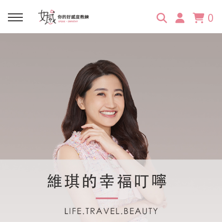
0
回主選單
回主選單
回主選單
回主選單
回主選單
學習資源
服務項目
企業訓練
關於維琪
所有文章
線上課程
合作邀約
公眾表達影響力
維琪簡介
維體驗Unique
嚴選商品
品牌顧問
創意活動企劃力
學員推薦
維觀點Vision
活動報名
主持服務
零秒好感溝通術
客戶好評
它站開課
服務體驗設計課
媒體報導