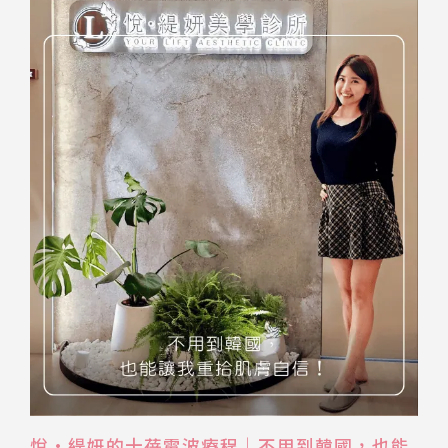
悅•緹妍的十蓓電波療程｜不用到韓國，也能