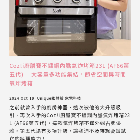
Coz!i廚膳寶不鏽鋼內膽氣炸烤箱23L (AF66第
五代) ｜大容量多功能集結，節省空間與時間
氣炸烤箱
2024 Oct 19
Unique維體驗
家電科技
之前就曾入手的廚房神器，這次被他的大升級吸
引，再次入手的Coz!i廚膳寶不鏽鋼內膽氣炸烤箱23
L (AF66第五代)，這款氣炸烤箱不僅外觀古典優
雅，第五代還有多項升級，讓我迫不及待想要試試
它的料理能力！