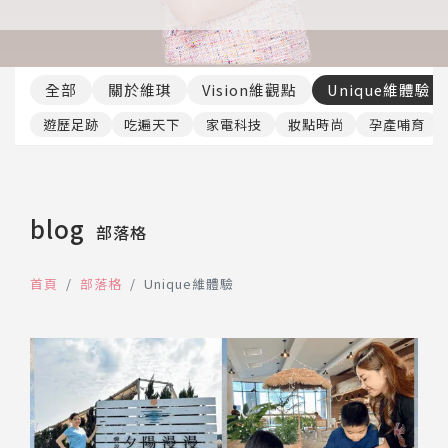
推薦工具
全部
關於維琪
Vision維觀點
Unique維體驗
遊歷足跡
吃遍天下
家電科技
妝點時尚
孕產哺育
blog
部落格
首頁
部落格
Unique維體驗