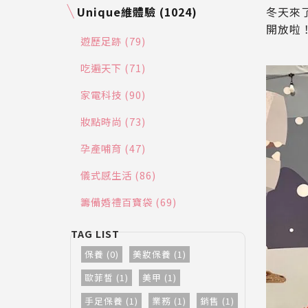
冬天來
Unique維體驗 (1024)
開放啦
遊歷足跡 (79)
吃遍天下 (71)
家電科技 (90)
妝點時尚 (73)
孕產哺育 (47)
儀式感生活 (86)
籌備婚禮百寶袋 (69)
保養 (0)
美妝保養 (1)
歐菲皙 (1)
美甲 (1)
手足保養 (1)
業務 (1)
銷售 (1)