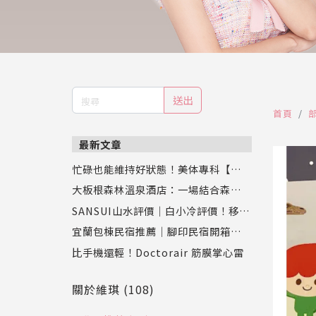
送出
首頁
最新文章
忙碌也能維持好狀態！美体專科【超眠
錠】評價：幫助入睡同時促進新陳代
大板根森林溫泉酒店：一場結合森林、
謝，專業營養師推薦
恐龍與溫泉的奇幻之旅
SANSUI山水評價｜白小冷評價！移動
式水冷扇實測，靜涼潤風循環水冷扇S
宜蘭包棟民宿推薦｜腳印民宿開箱：親
C-F9讓夏天舒服又省電
子、寵物、好友聚會都適合的壯圍新開
比手機還輕！Doctorair 筋膜掌心雷
幕Villa
關於維琪 (108)