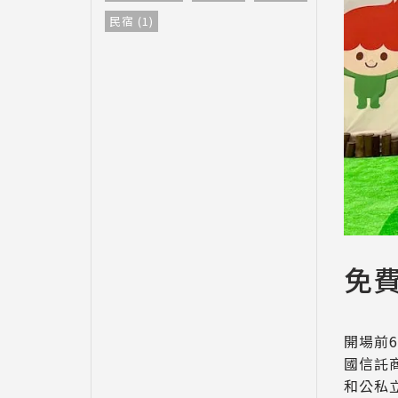
民宿 (1)
免
開場前
國信託
和公私