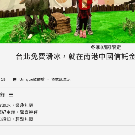
冬季期間限定
台北免費滑冰，就在南港中國信託
c 19
Unique維體驗
儀式感生活
目錄
費滑冰，樂趣無窮
羅紀主題，驚喜連連
加須知，輕鬆無壓