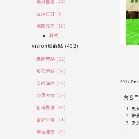
學員推薦 (44)
客戶好評 (6)
媒體報導 (10)
測試
Vision維觀點 (432)
品牌策略 (22)
服務體驗 (24)
2024 De
人際溝通 (44)
公眾表達 (23)
內容
創新思維 (34)
免
侏
書影評論 (51)
參
學習進修 (23)