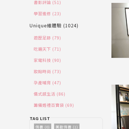
書影評論 (51)
學習進修 (23)
Unique維體驗 (1024)
遊歷足跡 (79)
吃遍天下 (71)
家電科技 (90)
妝點時尚 (73)
孕產哺育 (47)
儀式感生活 (86)
籌備婚禮百寶袋 (69)
保養 (0)
美妝保養 (1)