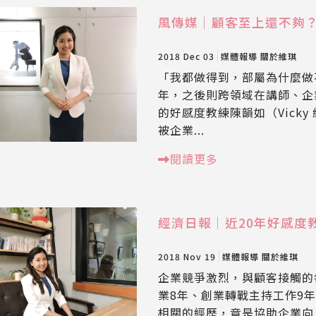
風傳媒｜顧客至上還不夠
2018 Dec 03
媒體報導
關於維琪
「我都做得到，部屬為什麼做
年，之後則跨領域在講師、企
的好感度教練陳韻如（Vick
被企業...
閱讀更多
經濟日報｜近20年好感度
2018 Nov 19
媒體報導
關於維琪
企業競爭激烈，與顧客接觸的
業8年、創業轉戰主持工作9
相關的經歷，竟是協助企業向上