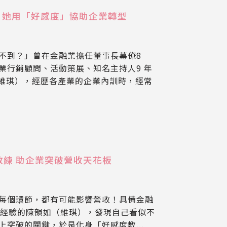
？她用「好感度」協助企業轉型
不到？」曾在金融業擔任董事長幕僚8
業行銷顧問、活動策展、知名主持人9 年
y 維琪），經歷各產業的企業內訓時，經常
教練 助企業突破營收天花板
每個環節，都有可能影響營收！具備金融
年經驗的陳韻如（維琪），發現自己看似不
突破的關鍵，於是化身「好感度教...