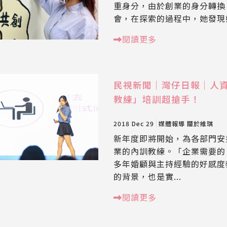
重身分，由於創業的身分轉換，
會，在探索的過程中，她發現她
閱讀更多
民視新聞｜灣仔日報｜人
教練」培訓超搶手！
2018 Dec 29
媒體報導
關於維琪
新年度即將開始，為各部門安
業的內訓教練。「企業需要的
多年婚顧與主持經驗的好感度
的背景，也是實...
閱讀更多