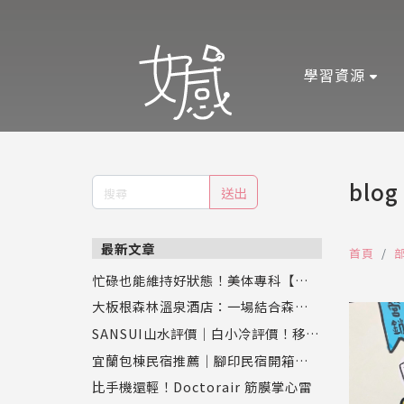
學習資源
blog
送出
最新文章
首頁
忙碌也能維持好狀態！美体專科【超眠
錠】評價：幫助入睡同時促進新陳代
大板根森林溫泉酒店：一場結合森林、
謝，專業營養師推薦
恐龍與溫泉的奇幻之旅
SANSUI山水評價｜白小冷評價！移動
式水冷扇實測，靜涼潤風循環水冷扇S
宜蘭包棟民宿推薦｜腳印民宿開箱：親
C-F9讓夏天舒服又省電
子、寵物、好友聚會都適合的壯圍新開
比手機還輕！Doctorair 筋膜掌心雷
幕Villa