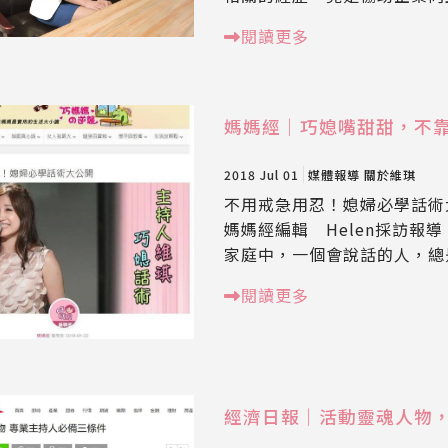
閱讀更多
媽媽經｜巧媳嘴甜甜，不
2018 Jul 01
媒體報導
關於維琪
不用戒急用忍！媳婦必學話術大公
媽媽經編輯 Helen採訪報
家庭中，一個會說話的人，總是
閱讀更多
經濟日報｜活動靈魂人物