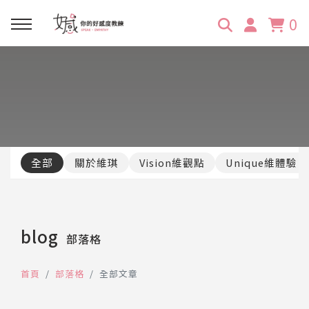
0
回主選單
回主選單
回主選單
回主選單
回主選單
學習資源
服務項目
企業訓練
關於維琪
所有文章
線上課程
合作邀約
公眾表達影響力
維琪簡介
維體驗Unique
全部
關於維琪
Vision維觀點
Unique維體驗
嚴選商品
品牌顧問
創意活動企劃力
學員推薦
維觀點Vision
活動報名
主持服務
零秒好感溝通術
客戶好評
blog
部落格
它站開課
服務體驗設計課
媒體報導
首頁
部落格
全部文章