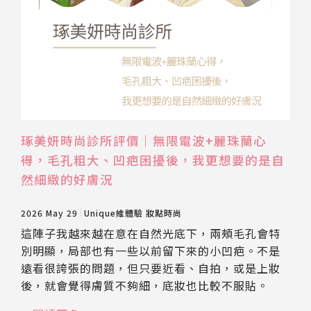
琢美妍時尚診所評價｜無限電波+麗珠蘭心
得，毛孔粗大、凹疤困擾後，我更想要的是自
然細緻的好膚況
2026 May 29
Unique維體驗
妝點時尚
這陣子我越來越在意在自然光底下，兩頰毛孔會特
別明顯，局部也有一些以前留下來的小凹疤。不是
遠看很誇張的問題，但只要近看、自拍，或是上妝
後，就會覺得膚質不夠細，底妝也比較不服貼。