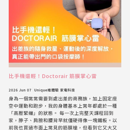
比手機還輕！Doctorair 筋膜掌心雷
2026 Jun 07
Unique維體驗
家電科技
身為一個常常需要到處出差的商務族，加上固定座
空中運動和跑步，我的身體基本上常年都處於一種
「高壓緊繃」的狀態。 每一次上完整天課程回到
家，脖子、肩膀和腰背早就僵硬得像一塊鐵板。以
前我也買過市面上常見的筋膜槍，但看到它又大又