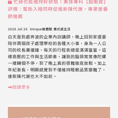
忙碌也能維持好狀態！美体專科【超眠錠】
評價：幫助入睡同時促進新陳代謝，專業營養
師推薦
2026 Jul 26
Unique維體驗
儀式感生活
白天是到處奔波的企業內訓講師，晚上回到家還要
陪伴兩個孩子處理學校的各種大小事，身為一人公
司的校長兼撞鐘，每天的行程表總是滿滿當當。這
樣高壓的工作與生活節奏，讓我的腦袋常常像陀螺
一樣轉個不停，到了晚上真的很難徹底放鬆。加上
年紀漸長，明顯感覺到不僅維持睡眠品質變難了，
連新陳代謝也大不如前。
閱讀更多