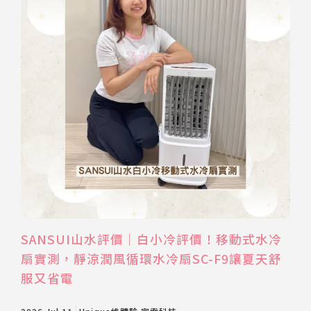
SANSUI山水評價｜白小冷評價！移動式水冷
扇實測，靜涼潤風循環水冷扇SC-F9讓夏天舒
服又省電