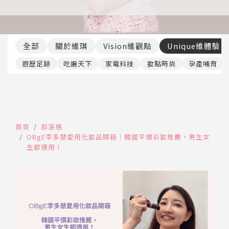
推薦工具
全部
關於維琪
Vision維觀點
Unique維體驗
遊歷足跡
吃遍天下
家電科技
妝點時尚
孕產哺育
首頁
部落格
OBgE李多慧愛用化妝品開箱｜韓國平價彩妝推薦，男生女
生都適用！