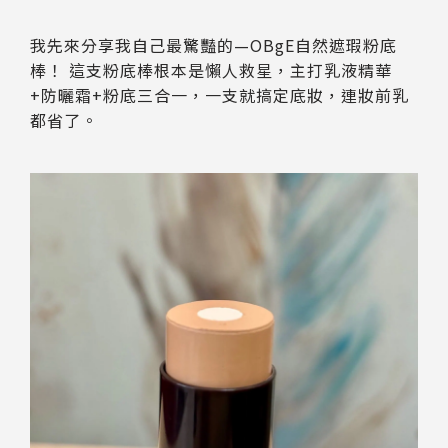
我先來分享我自己最驚豔的—OBgE自然遮瑕粉底
棒！ 這支粉底棒根本是懶人救星，主打乳液精華
+防曬霜+粉底三合一，一支就搞定底妝，連妝前乳
都省了。