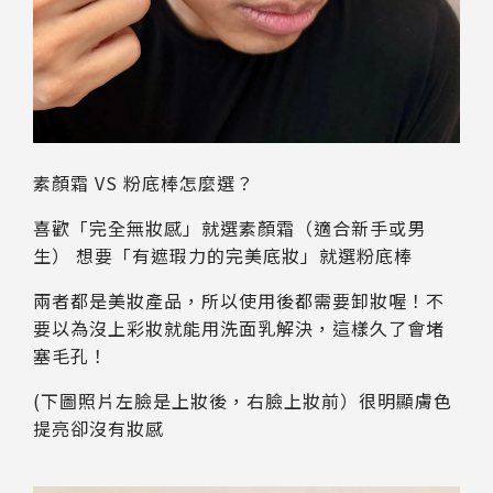
素顏霜 VS 粉底棒怎麼選？
喜歡「完全無妝感」就選素顏霜（適合新手或男
生） 想要「有遮瑕力的完美底妝」就選粉底棒
兩者都是美妝產品，所以使用後都需要卸妝喔！不
要以為沒上彩妝就能用洗面乳解決，這樣久了會堵
塞毛孔！
(下圖照片左臉是上妝後，右臉上妝前）很明顯膚色
提亮卻沒有妝感