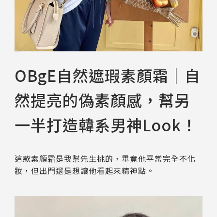
OBgE自然遮瑕素顏霜｜自
然提亮的偽素顏感，幫另
一半打造韓系男神Look！
這款素顏霜是我幫先生挑的，畢竟他平常完全不化
妝，但出門還是想讓他看起來精神點。