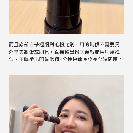
而且底部自帶極細刷毛粉底刷，用的時候不需要另
外拿美妝蛋或刷具，直接轉出粉底後就能用刷頭推
勻，不髒手出門前化個3分鐘快速底妝完全沒問題。