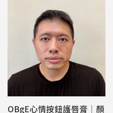
OBgE心情按鈕護唇膏｜顏