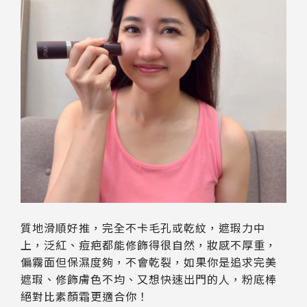
質地滑順好推，完全不卡毛孔或乾紋，遮瑕力中
上，泛紅、痘疤都能修飾得很自然，妝感不厚重，
偏霧面但保濕度夠，不會乾裂，如果你是追求完美
遮瑕、修飾膚色不均、又想快速出門的人，粉底棒
絕對比素顏霜更適合你！