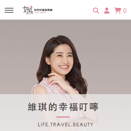
0
回主選單
回主選單
回主選單
回主選單
回主選單
學習資源
服務項目
企業訓練
關於維琪
所有文章
線上課程
合作邀約
公眾表達影響力
維琪簡介
維體驗Unique
嚴選商品
品牌顧問
創意活動企劃力
學員推薦
維觀點Vision
活動報名
主持服務
零秒好感溝通術
客戶好評
它站開課
服務體驗設計課
媒體報導