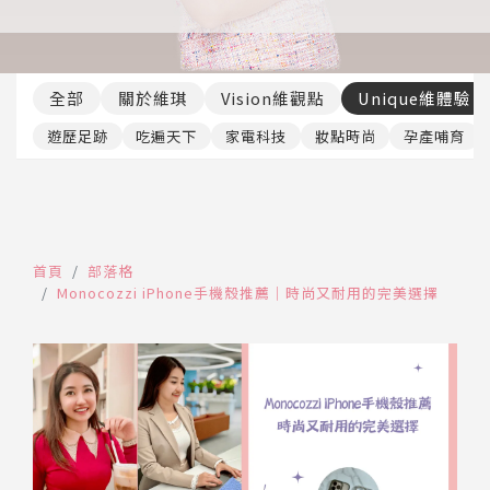
推薦工具
全部
關於維琪
Vision維觀點
Unique維體驗
遊歷足跡
吃遍天下
家電科技
妝點時尚
孕產哺育
首頁
部落格
Monocozzi iPhone手機殼推薦｜時尚又耐用的完美選擇