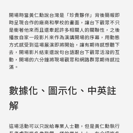
開場時當黃仁勳說台灣是「珍貴夥伴」背後簡報即
時呈現合作的廠商和學校的畫面，讓台下觀眾不只
是衝著他來而且還牽起許多相關人的關聯性，之後
播放自家一段影片來作為演講開場的序幕，用動態
方式感受到這場展演即將開始，讓有期待感想聽下
去，開場影片結束還說句台語跟台下觀眾活潑的互
動，開場的六分鐘將現場觀眾和網路群眾期待感拉
滿。
數據化、圖示化、中英註
解
這場活動可以只說給專業人士聽，但是黃仁勳執行