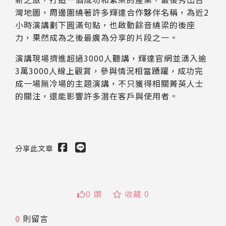
灣地圖，周邊圍繞著許多輝達合作夥伴名稱，為近2
小時演講劃下圓滿句點，也啟動餘音繞梁的後座
力，果然成為之後最廣為分享的片段之一。
演講現場擠進超過3000人聽講，輝達官網並湧入逾
3萬3000人線上觀賞，參與情況相當踴躍，成功完
成一場無冷場的主題演講，不只獲得相關菁英人士
的關注，還能影響許多潛在客戶與使用者。
分享此文章
0 讚
收藏 0
送出
0
則留言