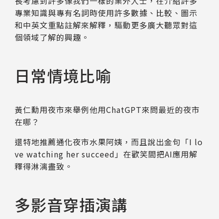
長考慮到許多像我們一樣的業外人士，在介紹許多
專業知識與專有名詞時使用許多數據、比較、圖示
和中英文重點註解來解釋，驅動更多廣大聽眾對這
個領域了解的興趣。
日常情境比喻
黃仁勳用夜市來舉例他用ChatGPT來問最近的夜市
在哪？
還特地推薦通化夜市水果阿姨，而且說出金句「I lo
ve watching her succeed」在歡笑間把AI應用解
釋得淋漓盡致。
多影音穿插演講