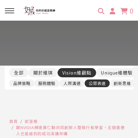
0
回主選單
回主選單
回主選單
回主選單
回主選單
學習資源
服務項目
企業訓練
關於維琪
所有文章
線上課程
合作邀約
公眾表達影響力
維琪簡介
維體驗Unique
全部
關於維琪
Vision維觀點
Unique維體驗
嚴選商品
品牌顧問
創意活動企劃力
學員推薦
維觀點Vision
品牌策略
服務體驗
人際溝通
公眾表達
創新思維
活動報名
主持服務
零秒好感溝通術
客戶好評
它站開課
服務體驗設計課
媒體報導
首頁
部落格
跟NVIDIA輝達黃仁勳共同創辦人暨執行長學習，五個普通
人也能做到的成功演講架構