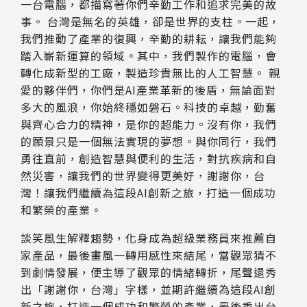
一台電腦，都描寫著你們辛勤工作和追求完美的故
事。 台灣是無名的英雄，卻是世界的支柱。一起，
我們推動了產業的復興，辛勤的耕耘，讓我們能夠
踏入嶄新運算的領域。其中，我們製作的電腦，會
轉化成新型的工廠，製造珍貴無比的人工智慧。 親
愛的夥伴們，你們是AI產業革新的後盾，無論面對
多大的風浪，你始終穩如磐石。科技的卓越，勤奮
與齊心合力的精神，是你的超能力。沒有你，我們
的願景只是一個無法實現的夢想。與你同行，我們
勇往直前，創造智慧與便利的生活，對抗疾病和自
然災害，讓我們的世界變得更美好，謝謝你，台
灣！讓我們繼續為這段AI創新之旅，打造一個成功
和繁榮的產業。
談笑風生解釋趨勢，化身成為超級業務員來推薦自
家產品，最後畫風一轉用感性來結尾，當觀眾猜不
到劇情發展，便主導了觀眾的情緒轉折，尾聲還秀
出「謝謝你，台灣」字樣，並期許繼續為這段AI創
新之旅，打造一個成功和繁榮的產業，最後秀出台