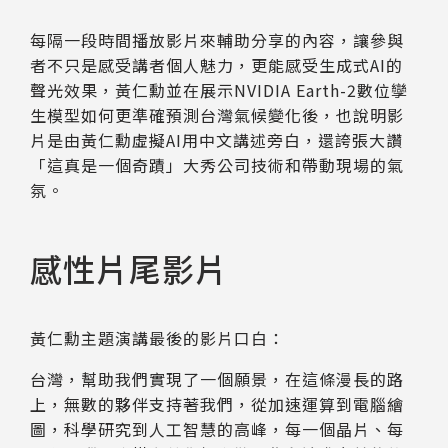
每隔一段時間播放影片來輔助分享的內容，讓參與
者不只是感受講者個人魅力，更能感受生成式AI的
聲光效果，黃仁勳並在展示NVIDIA Earth-2數位孿
生模型如何更準確預測台灣氣候變化後，也說明影
片是由黃仁勳虛擬AI用中文講述旁白，還誇張大讚
「這真是一個奇蹟」大秀公司技術和帶動現場的氣
氛。
感性片尾影片
黃仁勳主題演講最後的影片口白：
台灣，幫助我們實現了一個願景，在這條漫長的路
上，無數的夥伴支持著我們，從加速運算到電腦繪
圖，科學研究到人工智慧的高峰，每一個晶片、每