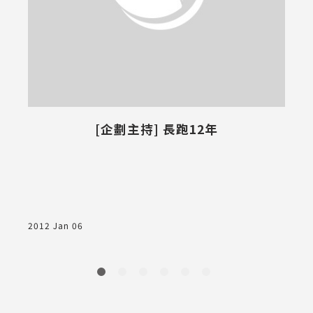
[企劃主持] 長跑12年
條
2012 Jan 06
2