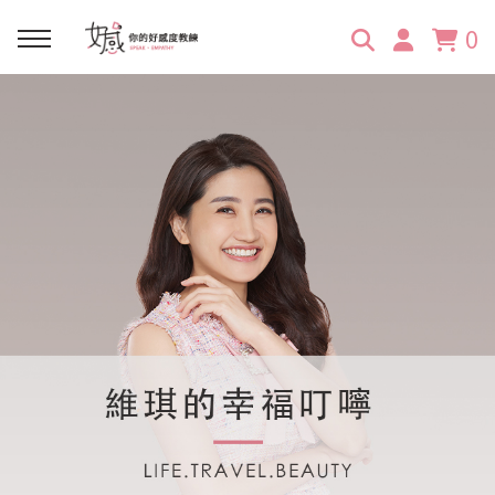
0
回主選單
回主選單
回主選單
回主選單
回主選單
學習資源
服務項目
企業訓練
關於維琪
所有文章
線上課程
合作邀約
公眾表達影響力
維琪簡介
維體驗Unique
嚴選商品
品牌顧問
創意活動企劃力
學員推薦
維觀點Vision
活動報名
主持服務
零秒好感溝通術
客戶好評
它站開課
服務體驗設計課
媒體報導