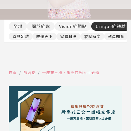
推薦工具
全部
關於維琪
Vision維觀點
Unique維體驗
遊歷足跡
吃遍天下
家電科技
妝點時尚
孕產哺育
首頁
部落格
一座充三機，果粉商務人士必備