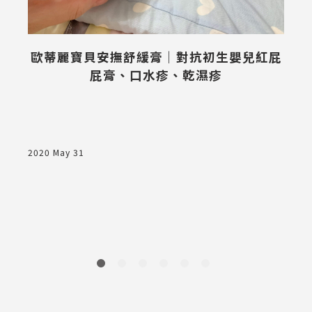
歐蒂麗寶貝安撫舒緩膏｜對抗初生嬰兒紅屁
屁膏、口水疹、乾濕疹
t
2020 May 31
2