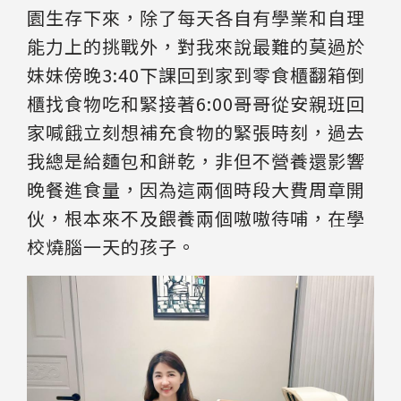
園生存下來，除了每天各自有學業和自理
能力上的挑戰外，對我來說最難的莫過於
妹妹傍晚3:40下課回到家到零食櫃翻箱倒
櫃找食物吃和緊接著6:00哥哥從安親班回
家喊餓立刻想補充食物的緊張時刻，過去
我總是給麵包和餅乾，非但不營養還影響
晚餐進食量，因為這兩個時段大費周章開
伙，根本來不及餵養兩個嗷嗷待哺，在學
校燒腦一天的孩子。