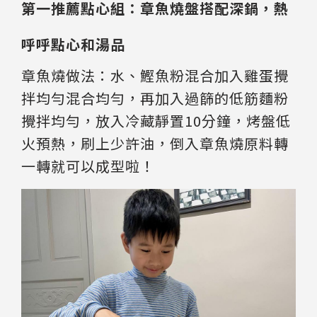
第一推薦點心組：章魚燒盤搭配深鍋，熱
呼呼點心和湯品
章魚燒做法：水、鰹魚粉混合加入雞蛋攪
拌均勻混合均勻，再加入過篩的低筋麵粉
攪拌均勻，放入冷藏靜置10分鐘，烤盤低
火預熱，刷上少許油，倒入章魚燒原料轉
一轉就可以成型啦！