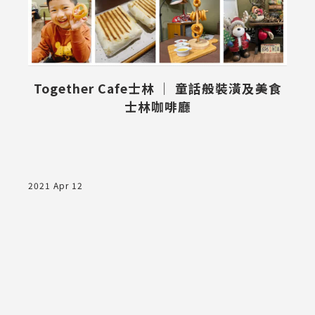
Together Cafe士林 │ 童話般裝潢及美食
士林咖啡廳
經
2021 Apr 12
2