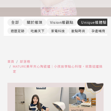
推薦工具
全部
關於維琪
Vision維觀點
Unique維體驗
遊歷足跡
吃遍天下
家電科技
妝點時尚
孕產哺育
首頁
部落格
MATURE美萃夾心陶瓷爐｜小孩放學點心料理，就靠這爐搞
定