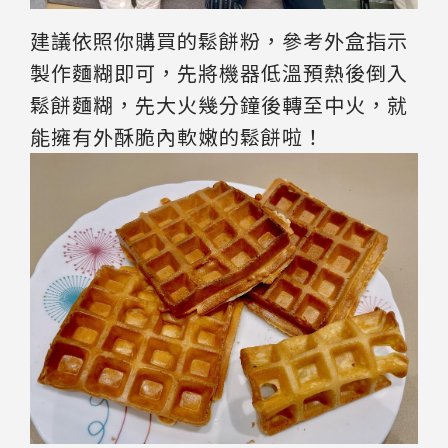
建議依照你購買的鬆餅粉，參考外盒指示
製作麵糊即可，先將機器低溫預熱後倒入
鬆餅麵糊，先大火幾分鐘後轉至中火，就
能擁有外酥脆內軟嫩的鬆餅啦！