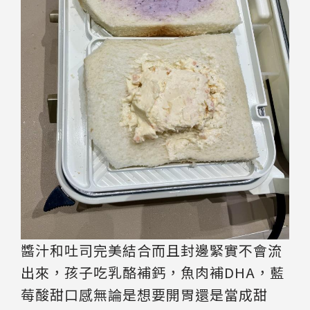
醬汁和吐司完美結合而且封邊緊實不會流
出來，孩子吃乳酪補鈣，魚肉補DHA，藍
莓酸甜口感無論是想要開胃還是當成甜