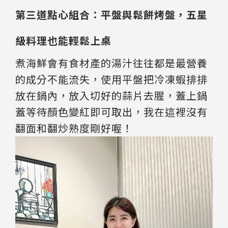
第三道點心組合：平盤與鬆餅烤盤，五星
級料理也能輕鬆上桌
煮海鮮會有食材產的湯汁往往都是最營養
的成分不能流失，使用平盤把冷凍蝦排排
放在鍋內，放入切好的蒜片去腥，蓋上鍋
蓋等待顏色變紅即可取出，我在這裡沒有
翻面和翻炒熟度剛好喔！