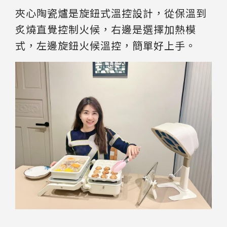
夾心陶瓷爐是旋鈕式溫控設計，從保溫到
炙燒直覺控制火候，右邊是選擇加熱模
式，左邊旋鈕火候溫控，簡單好上手。