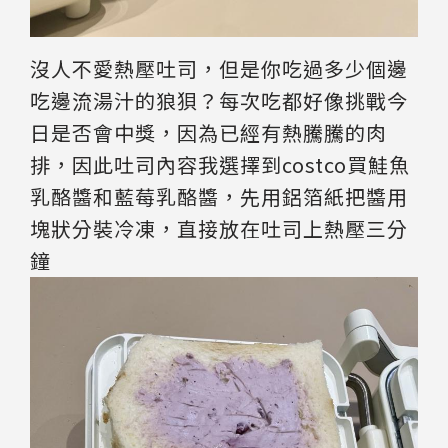
沒人不愛熱壓吐司，但是你吃過多少個邊
吃邊流湯汁的狼狽？每次吃都好像挑戰今
日是否會中獎，因為已經有熱騰騰的肉
排，因此吐司內容我選擇到costco買鮭魚
乳酪醬和藍莓乳酪醬，先用鋁箔紙把醬用
塊狀分裝冷凍，直接放在吐司上熱壓三分
鐘