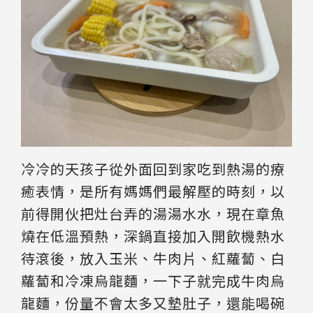
冷冷的天孩子從外面回到家吃到熱湯的療
癒表情，是所有媽媽們最解壓的時刻，以
前得開伙把灶台弄的湯湯水水，現在章魚
燒在低溫預熱，深鍋直接加入開飲機熱水
待滾後，放入玉米、牛肉片、紅蘿蔔、白
蘿蔔和冷凍烏龍麵，一下子就完成牛肉烏
龍麵，份量不會太多又墊肚子，還能喝碗