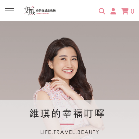
0
回主選單
回主選單
回主選單
回主選單
回主選單
學習資源
服務項目
企業訓練
關於維琪
所有文章
線上課程
合作邀約
公眾表達影響力
維琪簡介
維體驗Unique
嚴選商品
品牌顧問
創意活動企劃力
學員推薦
維觀點Vision
活動報名
主持服務
零秒好感溝通術
客戶好評
它站開課
服務體驗設計課
媒體報導