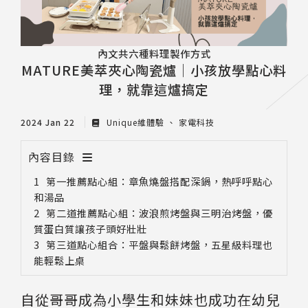
內文共六種料理製作方式
MATURE美萃夾心陶瓷爐｜小孩放學點心料
理，就靠這爐搞定
2024 Jan 22
Unique維體驗
家電科技
內容目錄
第一推薦點心組：章魚燒盤搭配深鍋，熱呼呼點心
和湯品
第二道推薦點心組：波浪煎烤盤與三明治烤盤，優
質蛋白質讓孩子頭好壯壯
第三道點心組合：平盤與鬆餅烤盤，五星級料理也
能輕鬆上桌
自從哥哥成為小學生和妹妹也成功在幼兒