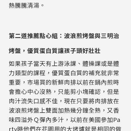
熱騰騰清湯。
第二道推薦點心組：波浪煎烤盤與三明治
烤盤，優質蛋白質讓孩子頭好壯壯
如果孩子當天有上游泳課、體操課或是體
力類型的課程，優質蛋白質的補充就非常
重要，市場買的新鮮肉排以前在鍋內煎時
會擔心中心沒熟，只能剪小塊確認，但是
肉汁流失口感不佳，現在只要將肉排放在
波浪煎烤盤上雙面加熱幾分鐘全熟，又香
味四溢外Ｑ彈內多汁，以前在美國參加Pa
rty時他們在花園用的大烤爐就是相同的做