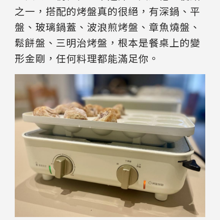
之一，搭配的烤盤真的很絕，有深鍋、平
盤、玻璃鍋蓋、波浪煎烤盤、章魚燒盤、
鬆餅盤、三明治烤盤，根本是餐桌上的變
形金剛，任何料理都能滿足你。