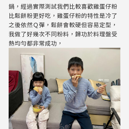
鍋，經過實際測試我們比較喜歡雞蛋仔粉
比鬆餅粉更好吃，雞蛋仔粉的特性是冷了
之後依然Ｑ彈，鬆餅會較硬但容易定型，
我做了好幾次不同粉料，歸功於料理盤受
熱均勻都非常成功，