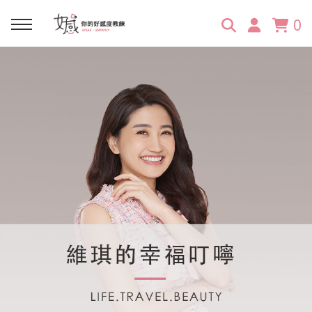
0
回主選單
回主選單
回主選單
回主選單
回主選單
學習資源
服務項目
企業訓練
關於維琪
所有文章
線上課程
合作邀約
公眾表達影響力
維琪簡介
維體驗Unique
嚴選商品
品牌顧問
創意活動企劃力
學員推薦
維觀點Vision
活動報名
主持服務
零秒好感溝通術
客戶好評
它站開課
服務體驗設計課
媒體報導