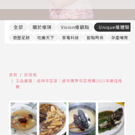
推薦工具
全部
關於維琪
Vision維觀點
Unique維體驗
遊歷足跡
吃遍天下
家電科技
妝點時尚
孕產哺育
首頁
部落格
王品嚴選：金牌年菜宴│過年團聚年菜預購2021年最佳推
薦