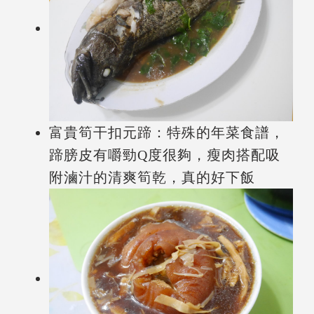
富貴筍干扣元蹄：特殊的年菜食譜，
蹄膀皮有嚼勁Q度很夠，瘦肉搭配吸
附滷汁的清爽筍乾，真的好下飯