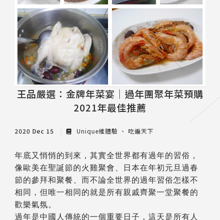
王品嚴選：金牌年菜宴│過年團聚年菜預購
2021年最佳推薦
2020 Dec 15
Unique維體驗
吃遍天下
年底又悄悄的到來，其實全世界都有過年的習俗，
像歐美在聖誕節的火雞聚會、日本在年初元旦過春
節的參拜和聚餐、而不論全世界的過年習俗怎樣不
相同，但唯一相同的就是所有親戚齊聚一堂聚餐的
歡樂氣氛。
過年是中國人傳統的一個重要日子，這天是所有人