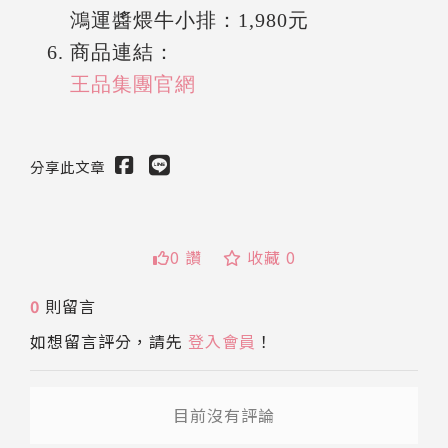
鴻運醬煨牛小排：1,980元
商品連結：
王品集團官網
分享此文章
0 讚
收藏 0
送出
0
則留言
如想留言評分，請先
登入會員
！
目前沒有評論