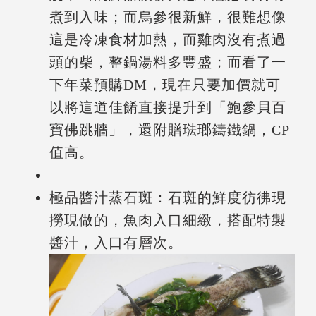
煮到入味；而烏參很新鮮，很難想像
這是冷凍食材加熱，而雞肉沒有煮過
頭的柴，整鍋湯料多豐盛；而看了一
下年菜預購DM，現在只要加價就可
以將這道佳餚直接提升到「鮑參貝百
寶佛跳牆」，還附贈琺瑯鑄鐵鍋，CP
值高。
極品醬汁蒸石斑：石斑的鮮度彷彿現
撈現做的，魚肉入口細緻，搭配特製
醬汁，入口有層次。