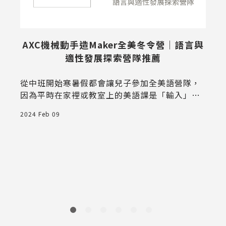
AXC機械動手造Maker全美冬令營｜語言與
適性發展探索營隊推薦
從中班開始寒暑假都會讓兒子參加全美語營隊，
因為平時在家裡或教室上的美語課是「輸入」在
全美語營隊中使用美語可以達到「輸出」進入小
2024 Feb 09
學之後除了學美語，我希望可以學習更多元的主
拍
題，朋友推薦他的孩子參加好幾次的茉莉花園新
創教育，這次參加的是小學低年級AXC機械動手
造Maker主題，因為兒子固定上動力機械課程非
常符合他的興趣，大膽嘗試讓他參加一週美語Ｘ
2
主題性營隊課程。