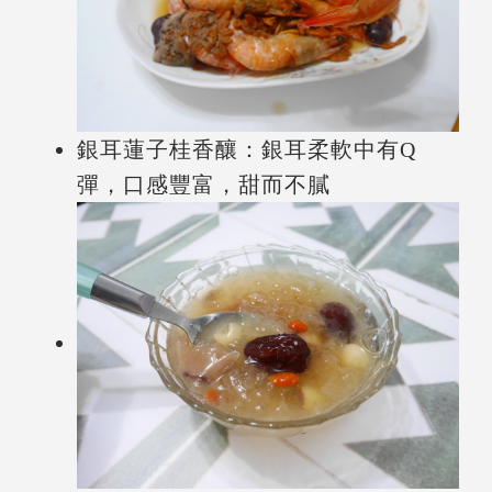
銀耳蓮子桂香釀：銀耳柔軟中有Q
彈，口感豐富，甜而不膩