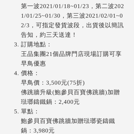
第一波2021/01/18~01/23，第二波202
1/01/25~01/30，第三波2021/02/01~0
2/3，可指定發貨波段，出貨後以簡訊
告知，約三天送達！
訂購地點：
王品集團21個品牌門店現場訂購可享
早鳥優惠
價格：
早鳥價：3,500元(75折)
佛跳牆升級(鮑參貝百寶佛跳牆)加贈
琺瑯鑄鐵鍋：2,400元
單點：
鮑參貝百寶佛跳牆加贈琺瑯瓷鑄鐵
鍋：3,980元