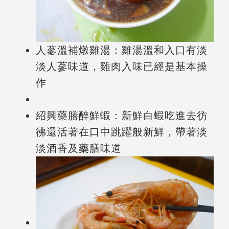
人蔘溫補燉雞湯：雞湯溫和入口有淡
淡人蔘味道，雞肉入味已經是基本操
作
紹興藥膳醉鮮蝦：新鮮白蝦吃進去彷
彿還活著在口中跳躍般新鮮，帶著淡
淡酒香及藥膳味道