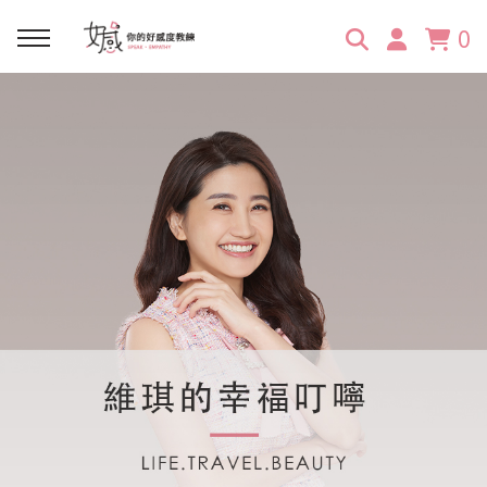
0
回主選單
回主選單
回主選單
回主選單
回主選單
學習資源
服務項目
企業訓練
關於維琪
所有文章
線上課程
合作邀約
公眾表達影響力
維琪簡介
維體驗Unique
嚴選商品
品牌顧問
創意活動企劃力
學員推薦
維觀點Vision
活動報名
主持服務
零秒好感溝通術
客戶好評
它站開課
服務體驗設計課
媒體報導