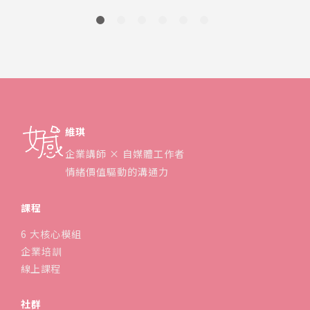
刷不僅外型超美，功能也是一絕，讓我在使用後
徹底改觀對電動牙刷的印象
維琪
企業講師 × 自媒體工作者
情緒價值驅動的溝通力
課程
6 大核心模組
企業培訓
線上課程
社群