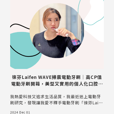
師
徠芬Laifen WAVE掃震電動牙刷｜高CP值
電動牙刷開箱，美型又實用的個人化口腔清
潔好物！
我熱愛科技又追求生活品質，我最近迷上電動牙
刷研究，發現讓我愛不釋手電動牙刷「徠芬Laife
2
n WAVE掃震電動牙刷」實在太開心！這款電動牙
2024 Dec 01