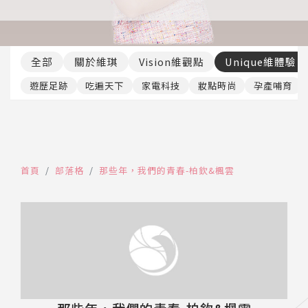
推薦工具
全部
關於維琪
Vision維觀點
Unique維體驗
遊歷足跡
吃遍天下
家電科技
妝點時尚
孕產哺育
首頁
部落格
那些年，我們的青春-柏欽&楓雲