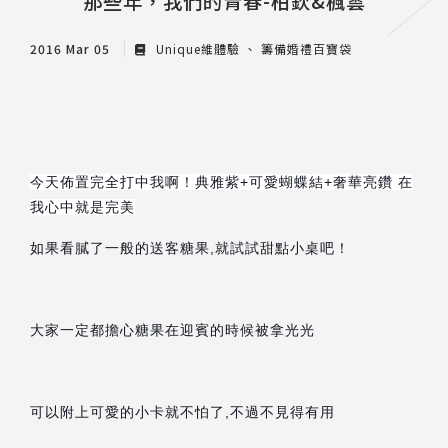
那些年，我們的青春-柏欽&楓雲
2016 Mar 05
Unique維體驗
籌備婚禮百寶袋
今天佈置完全打中我啊！典雅紫+可愛蝴蝶結+奢華亮鑽 在
我心中就是完美
如果看膩了一般的送客糖果,就試試甜點小桌吧！
大家一定都擔心糖果在迎賓的時候被拿光光
可以附上可愛的小卡就不怕了,不過不見得有用