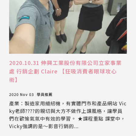
2020.10.31 伸興工業股份有限公司立家事業
處 行銷企劃 Claire 【狂吸消費者眼球攻心
術】
2020 Nov 03
學員推薦
產業：製造家用縫紉機，有實體門市和產品網站 Vic
ky老師????的親切與大方不做作上課風格，讓學員
們在歡愉氣氛中有效的學習。 ★課程重點 課堂中，
Vicky強調的是～影音行銷的...