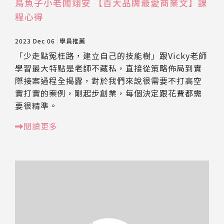
烏魚子小老闆翊安 【百大品牌最愛商業文】課
程心得
2023 Dec 06
學員推薦
「少走點冤枉路，建立自己的技能樹」跟Vicky老師
學習最大特點是老師不藏私，直接從策略佈局到實
際接案過程全揭露，對於我們來說很需要不打高空
實打實的案例，剛起步創業，每個決定跟花費都需
要很精準。
閱讀更多