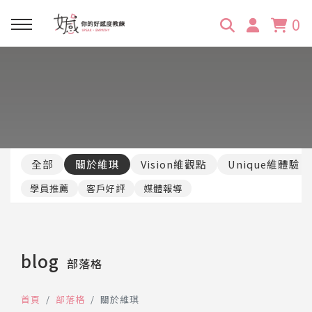
0
回主選單
回主選單
回主選單
回主選單
回主選單
學習資源
服務項目
企業訓練
關於維琪
所有文章
線上課程
合作邀約
公眾表達影響力
維琪簡介
維體驗Unique
全部
關於維琪
Vision維觀點
Unique維體驗
嚴選商品
品牌顧問
創意活動企劃力
學員推薦
維觀點Vision
學員推薦
客戶好評
媒體報導
活動報名
主持服務
零秒好感溝通術
客戶好評
blog
部落格
它站開課
服務體驗設計課
媒體報導
首頁
部落格
關於維琪