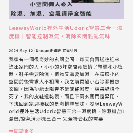
LeewayWorld裡外生活Udoric智慧三合一濕
度機｜智能控制濕氣，消除玄關雜亂氣味
2024 May 12
Unique維體驗
家電科技
我家有一個很奇妙的玄關空間，每天負責送往迎來
進出家門的人，小小的5坪空間竟然擠了鞋櫃和小植
栽，鞋子需要除濕，植物又需要加濕，在這麼小的
空間前後需求大不相同，我之前買過小台除濕機放
玄關，因為功能太陽春不能調整濕度，結果綠植全
死了，我的皮鞋還乾裂，而且下雨玄關門窗緊閉，
下班回到家迎接我的是滿櫃鞋臭味，發現LeewayW
orld裡外生活Udoric智慧三合一濕度機，除濕機/加
濕機/空氣清淨機三合一 完全符合我的需要
閱讀更多