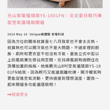
元山家電循環扇YS-1801FN｜炎炎夏日輕巧美
型空氣循環扇開箱
2024 May 10
Unique維體驗
家電科技
因為方位的關係就算是七八月我家也不會太炎熱，
就算熱也可以開冷氣也不是大問題，不過家裡的廚
房、廁所和更衣室不但沒有冷氣，要放立式中型以
上的風扇實在很佔用空間，在找尋風扇時詢問住在
頂樓加蓋的姊姊，她推薦元山8吋空氣循環扇YS-18
01FN給我，因為輕巧又能遠距離吹拂，開冷暖氣時
更能促進空氣流動，更快速達到理想溫度，跟我一
起來開箱多功能循環扇吧！
閱讀更多