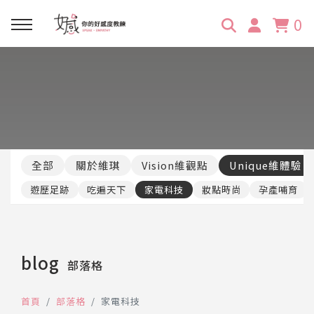
0
回主選單
回主選單
回主選單
回主選單
回主選單
學習資源
服務項目
企業訓練
關於維琪
所有文章
線上課程
合作邀約
公眾表達影響力
維琪簡介
維體驗Unique
全部
關於維琪
Vision維觀點
Unique維體驗
嚴選商品
品牌顧問
創意活動企劃力
學員推薦
維觀點Vision
遊歷足跡
吃遍天下
家電科技
妝點時尚
孕產哺育
活動報名
主持服務
零秒好感溝通術
客戶好評
blog
部落格
它站開課
服務體驗設計課
媒體報導
首頁
部落格
家電科技