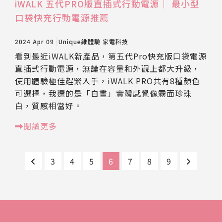
iWALK 五代PRO版直插式行動電源｜ 最小型
口袋快充行動電源推薦
2024 Apr 09
Unique維體驗
家電科技
看到最近iWALK新產品，第五代Pro快充版口袋電源
直插式行動電源，無論在容量和外觀上都大升級，
使用體驗極佳趕緊入手，iWALK PRO共有8種顏色
可選擇，我選的是「白晝」實體感覺像霧面珍珠
白，質感相當好。
閱讀更多
3
4
5
6
7
8
9