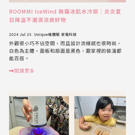
ROOMMI IceWind 無霧冰肌水冷扇｜炎炎夏
日降溫不潮濕涼爽好物
2024 Jul 25
Unique維體驗
家電科技
外觀很小巧不佔空間，而且設計流線感也很時尚，
白色為主體，面板和扇面是黑色，跟家裡的裝潢都
能百搭。
閱讀更多