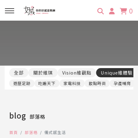
0
回主選單
回主選單
回主選單
回主選單
回主選單
學習資源
服務項目
企業訓練
關於維琪
所有文章
線上課程
合作邀約
公眾表達影響力
維琪簡介
維體驗Unique
全部
關於維琪
Vision維觀點
Unique維體驗
嚴選商品
品牌顧問
創意活動企劃力
學員推薦
維觀點Vision
遊歷足跡
吃遍天下
家電科技
妝點時尚
孕產哺育
活動報名
主持服務
零秒好感溝通術
客戶好評
blog
部落格
它站開課
服務體驗設計課
媒體報導
首頁
部落格
儀式感生活