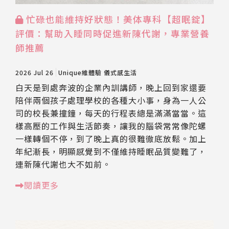
忙碌也能維持好狀態！美体專科【超眠錠】
評價：幫助入睡同時促進新陳代謝，專業營養
師推薦
2026 Jul 26
Unique維體驗
儀式感生活
白天是到處奔波的企業內訓講師，晚上回到家還要
陪伴兩個孩子處理學校的各種大小事，身為一人公
司的校長兼撞鐘，每天的行程表總是滿滿當當。這
樣高壓的工作與生活節奏，讓我的腦袋常常像陀螺
一樣轉個不停，到了晚上真的很難徹底放鬆。加上
年紀漸長，明顯感覺到不僅維持睡眠品質變難了，
連新陳代謝也大不如前。
閱讀更多