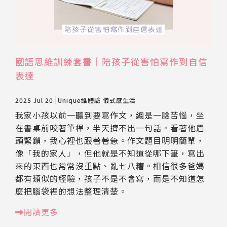
國語思維訓練套書｜陪孩子從害怕寫作到自信
表達
2025 Jul 20
Unique維體驗
儀式感生活
我家小孩以前一聽到要寫作文，總是一臉苦惱，坐
在書桌前咬著筆桿，半天擠不出一句話。看著他眉
頭緊鎖，我心裡也跟著著急。作文題目明明簡單，
像「我的家人」，但他就是不知道從哪下筆，寫出
來的東西也常常沒重點、亂七八糟。相信很多爸媽
都有類似的經驗，孩子不是不會寫，而是不知道怎
麼把腦袋裡的想法整理清楚。
閱讀更多