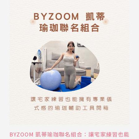
BYZOOM 凱蒂瑜珈聯名組合：讓宅家練習也能