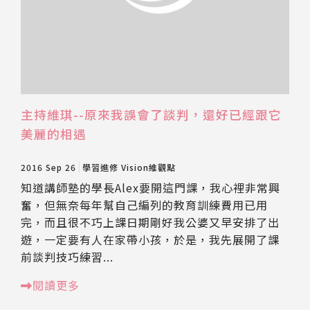
主持維琪--原來我誤會了談判，還好已經跟它
美麗的相遇
2016 Sep 26
學習進修
Vision維觀點
知道講師塾的學長Alex要開這門課，我心裡非常興
奮，但無奈每年幫自己編列的教育訓練費用已用
完，而且很不巧上課日期剛好我公婆又早安排了出
遊，一定要有人在家帶小孩，於是，我先展開了課
前談判技巧練習...
閱讀更多