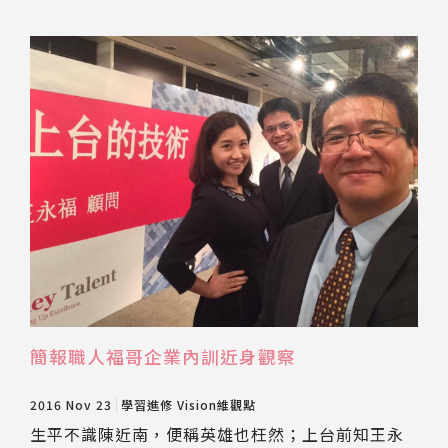
推薦工具
簡報職人福哥企業內訓近身觀察
2016 Nov 23
學習進修
Vision維觀點
生平不識陳近南，便稱英雄也枉然；上台前知王永