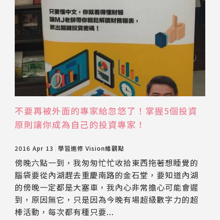
不要再被外面的專家給忽悠了！掌握5個投資
原則讓你成為自己的投資專家！
2016 Apr 13
學習進修
Vision維觀點
傍晚六點一到，我匆匆忙忙收拾東西拖著想睡覺的
腦袋要從內湖趕去重慶南路的金石堂，要知道內湖
的傍晚一定都是大塞車，我內心非常擔心可能會遲
到，原因無它，只是因為今晚有場超級數字力的超
棒活動，每次都有種只要...