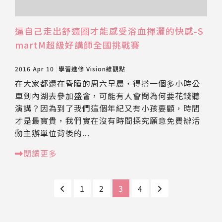
逼自己走出舒適圈才能感受浴血揮灑的快感-S
martM超級好講師全國挑戰賽
2016 Apr 10
學習進修
Vision維觀點
在大家都還在昏睡的周六早晨，得搭一個多小時公
車到內湖去參加盛會，可能有人會問為何要花錢聽
演講？因為到了我們這個年紀又有小孩要顧，時間
才是最寶貴，我們實在沒有時間探究願意免費辦活
動主辦單位背後的...
閱讀更多
1
2
3
4