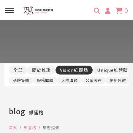
0
回主選單
回主選單
回主選單
回主選單
回主選單
學習資源
服務項目
企業訓練
關於維琪
所有文章
線上課程
合作邀約
公眾表達影響力
維琪簡介
維體驗Unique
全部
關於維琪
Vision維觀點
Unique維體驗
嚴選商品
品牌顧問
創意活動企劃力
學員推薦
維觀點Vision
品牌策略
服務體驗
人際溝通
公眾表達
創新思維
活動報名
主持服務
零秒好感溝通術
客戶好評
blog
部落格
它站開課
服務體驗設計課
媒體報導
首頁
部落格
學習進修