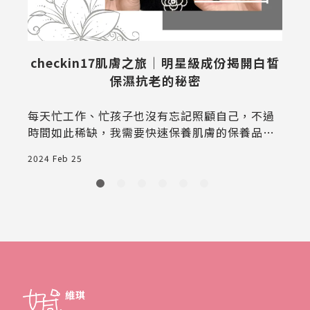
checkin17肌膚之旅｜明星級成份揭開白皙
保濕抗老的秘密
每天忙工作、忙孩子也沒有忘記照顧自己，不過
時間如此稀缺，我需要快速保養肌膚的保養品，
最好還是能一罐就能達到我的需求，在臉書看到c
2024 Feb 25
2
heckin17肌膚之旅美白A醇胜肽超能粉的影片，
竟然是粉狀的精華液，嚐鮮實測來了！
維琪