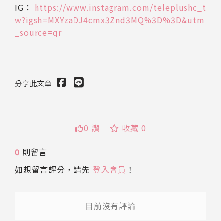
IG：
https://www.instagram.com/teleplushc_t
w?igsh=MXYzaDJ4cmx3Znd3MQ%3D%3D&utm
_source=qr
分享此文章
0 讚
收藏 0
送出
0
則留言
如想留言評分，請先
登入會員
！
目前沒有評論