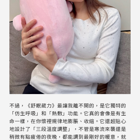
不過，《舒眠葳力》最讓我離不開的，是它獨特的
「仿生呼吸」和「熱敷」功能。它真的會像是有生
命一樣，在你懷裡規律地膨脹、收縮。它還超貼心
地設計了「三段溫度調整」，不管是寒流來襲還是
稍微有點疲倦的夜晚，都能調到最剛好的暖意，就