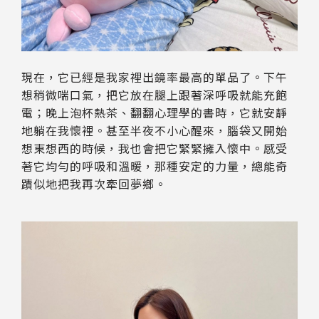
現在，它已經是我家裡出鏡率最高的單品了。下午
想稍微喘口氣，把它放在腿上跟著深呼吸就能充飽
電；晚上泡杯熱茶、翻翻心理學的書時，它就安靜
地躺在我懷裡。甚至半夜不小心醒來，腦袋又開始
想東想西的時候，我也會把它緊緊擁入懷中。感受
著它均勻的呼吸和溫暖，那種安定的力量，總能奇
蹟似地把我再次牽回夢鄉。