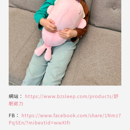
網站：
https://www.bzsleep.com/products/舒
眠葳力
FB：
https://www.facebook.com/share/1Nmz7
PqSEn/?mibextid=wwXIfr