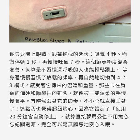
你只要閉上眼睛，跟著抱枕的起伏：吸氣 4 秒、稍
微停頓 1 秒、再慢慢吐氣 7 秒。這個節奏極度溫柔
友善，就算是不習慣深呼吸的人也能輕鬆跟上。 等
身體慢慢習慣了放鬆的頻率，再自然地切換到 4-7-
8 模式。感受著它傳來的溫暖和重量，那些卡在肩
頸的僵硬和腦袋裡的雜念，就像被一雙溫柔的手慢
慢順平。有時候跟著它的節奏，不小心就直接睡著
了！這點我也覺得超級貼心，因為它設定了「使用
20 分鐘會自動停止」，就算直接夢周公也不用擔心
忘記關電源，完全可以毫無顧忌地安心入眠。