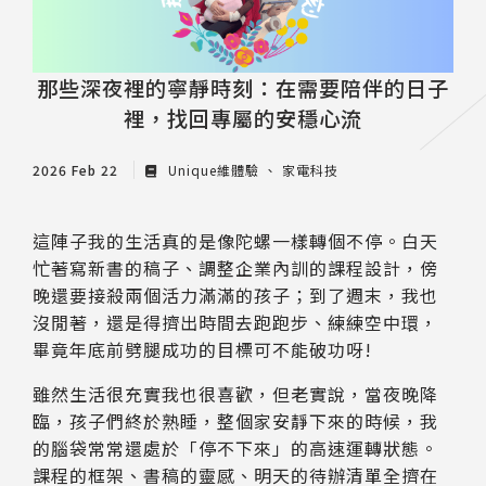
那些深夜裡的寧靜時刻：在需要陪伴的日子
裡，找回專屬的安穩心流
2026 Feb 22
Unique維體驗
家電科技
這陣子我的生活真的是像陀螺一樣轉個不停。白天
忙著寫新書的稿子、調整企業內訓的課程設計，傍
晚還要接殺兩個活力滿滿的孩子；到了週末，我也
沒閒著，還是得擠出時間去跑跑步、練練空中環，
畢竟年底前劈腿成功的目標可不能破功呀!
雖然生活很充實我也很喜歡，但老實說，當夜晚降
臨，孩子們終於熟睡，整個家安靜下來的時候，我
的腦袋常常還處於「停不下來」的高速運轉狀態。
課程的框架、書稿的靈感、明天的待辦清單全擠在