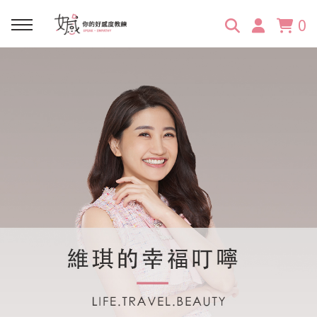
0
回主選單
回主選單
回主選單
回主選單
回主選單
學習資源
服務項目
企業訓練
關於維琪
所有文章
線上課程
合作邀約
公眾表達影響力
維琪簡介
維體驗Unique
嚴選商品
品牌顧問
創意活動企劃力
學員推薦
維觀點Vision
活動報名
主持服務
零秒好感溝通術
客戶好評
它站開課
服務體驗設計課
媒體報導