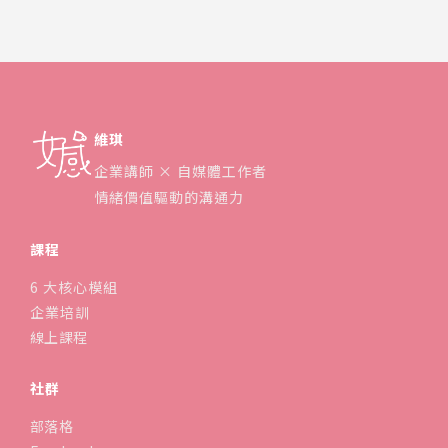
會突然通知我手機記憶體不足，又沒帶電腦出來
備份，超級緊張。
維琪
企業講師 × 自媒體工作者
情緒價值驅動的溝通力
課程
6 大核心模組
企業培訓
線上課程
社群
部落格