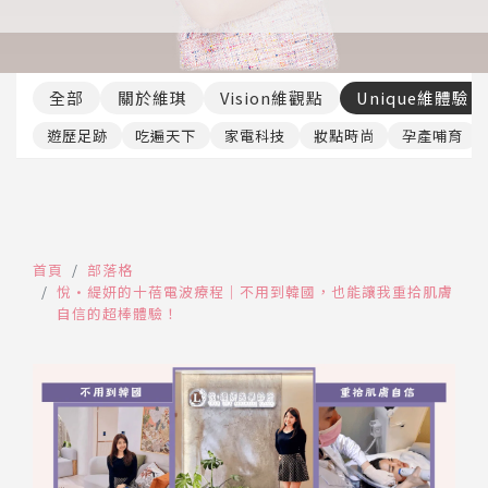
推薦工具
全部
關於維琪
Vision維觀點
Unique維體驗
遊歷足跡
吃遍天下
家電科技
妝點時尚
孕產哺育
首頁
部落格
悅•緹妍的十蓓電波療程｜不用到韓國，也能讓我重拾肌膚
自信的超棒體驗！