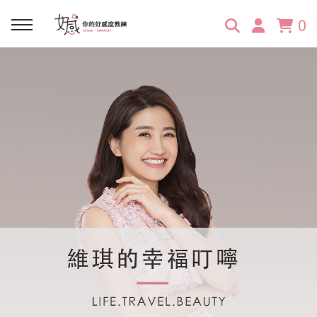
0
回主選單
回主選單
回主選單
回主選單
回主選單
學習資源
服務項目
企業訓練
關於維琪
所有文章
線上課程
合作邀約
公眾表達影響力
維琪簡介
維體驗Unique
嚴選商品
品牌顧問
創意活動企劃力
學員推薦
維觀點Vision
活動報名
主持服務
零秒好感溝通術
客戶好評
它站開課
服務體驗設計課
媒體報導