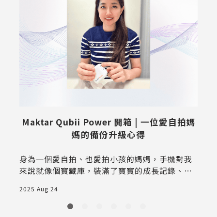
術
Maktar Qubii Power 開箱 | 一位愛自拍媽
媽的備份升級心得
身為一個愛自拍、也愛拍小孩的媽媽，手機對我
用
來說就像個寶藏庫，裝滿了寶寶的成長記錄、家
2
庭出遊的影片，還有我偶爾偷閒的自拍照片。兩
2025 Aug 24
年前，我第一次用Qubii Duo備份豆腐，真的是
相見恨晚！那時候手機空間總是不夠，雲端備份
又麻煩，設定半天還常常忘記。每次出遊手機都