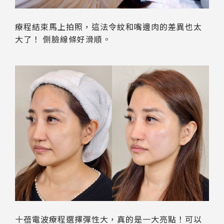
療程結束馬上拍照，這法令紋和嘴邊肉的差異也太
大了！ 側臉線條好滑順。
十蓓電波療程選擇彈性大，真的是一大亮點！可以