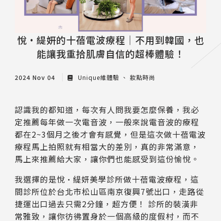
悅•緹妍的十蓓電波療程｜不用到韓國，也
能讓我重拾肌膚自信的超棒體驗！
2024 Nov 04
Unique維體驗
妝點時尚
認識我的都知道，每次有人問我要怎麼保養，我必
定推薦每年做一次電音波，一般來說電音波的療程
都在2~3個月之後才會有感覺，但是這次做十蓓電波
療程馬上拍照就有相當大的差別，真的非常滿意，
馬上來推薦給大家，讓你們也能感受到這份愉悅。
我選擇的是悅•緹妍美學診所做十蓓電波療程，這
間診所位於台北市松山區南京復興7號出口，走路從
捷運出口過去只需2分鐘，超方便！ 診所的裝潢非
常雅致，讓你彷彿置身於一個高級的度假村，而不