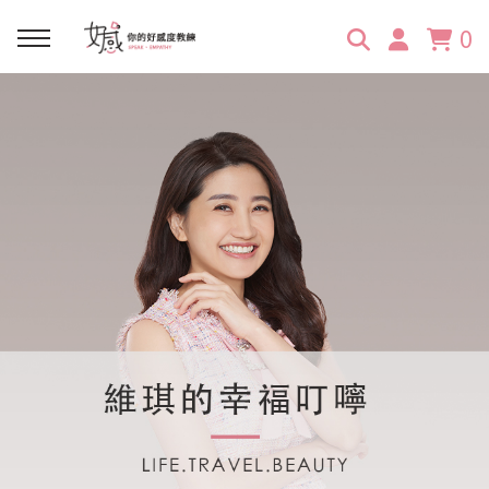
0
回主選單
回主選單
回主選單
回主選單
回主選單
學習資源
服務項目
企業訓練
關於維琪
所有文章
線上課程
合作邀約
公眾表達影響力
維琪簡介
維體驗Unique
嚴選商品
品牌顧問
創意活動企劃力
學員推薦
維觀點Vision
活動報名
主持服務
零秒好感溝通術
客戶好評
它站開課
服務體驗設計課
媒體報導