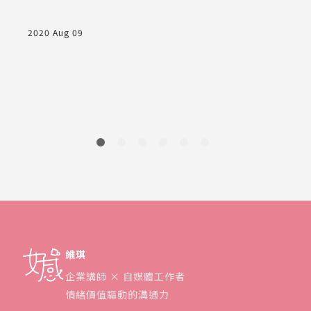
，
2020 Aug 09
2
維琪
企業講師 × 自媒體工作者
情緒價值驅動的溝通力