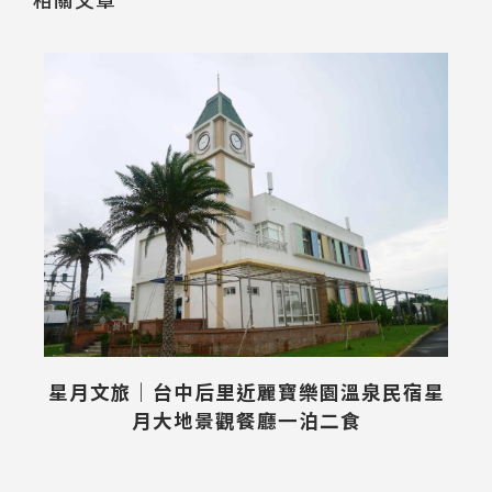
星月文旅｜台中后里近麗寶樂園溫泉民宿星
月大地景觀餐廳一泊二食