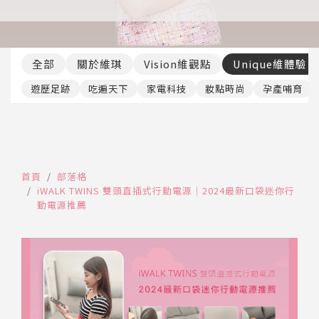
推薦工具
全部
關於維琪
Vision維觀點
Unique維體驗
遊歷足跡
吃遍天下
家電科技
妝點時尚
孕產哺育
首頁
部落格
iWALK TWINS 雙頭直插式行動電源｜2024最新口袋迷你行
動電源推薦