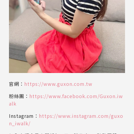
官網：
https://www.guxon.com.tw
粉絲團：
https://www.facebook.com/Guxon.iw
alk
Instagram：
https://www.instagram.com/guxo
n_iwalk/