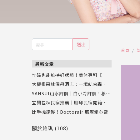
送出
首頁
最新文章
忙碌也能維持好狀態！美体專科【超眠
錠】評價：幫助入睡同時促進新陳代
大板根森林溫泉酒店：一場結合森林、
謝，專業營養師推薦
恐龍與溫泉的奇幻之旅
SANSUI山水評價｜白小冷評價！移動
式水冷扇實測，靜涼潤風循環水冷扇S
宜蘭包棟民宿推薦｜腳印民宿開箱：親
C-F9讓夏天舒服又省電
子、寵物、好友聚會都適合的壯圍新開
比手機還輕！Doctorair 筋膜掌心雷
幕Villa
關於維琪 (108)