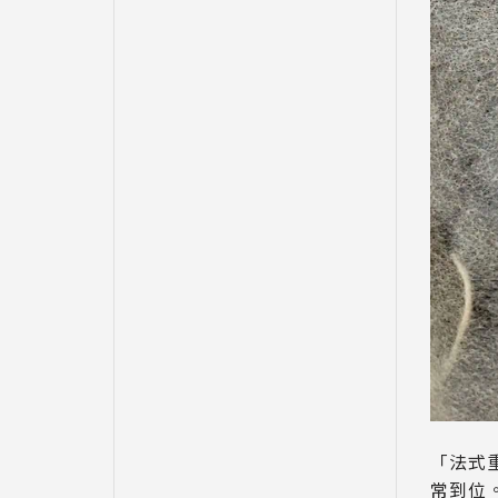
「法式
常到位