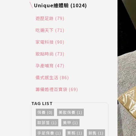
Unique維體驗 (1024)
遊歷足跡 (79)
吃遍天下 (71)
家電科技 (90)
妝點時尚 (73)
孕產哺育 (47)
儀式感生活 (86)
籌備婚禮百寶袋 (69)
保養 (0)
美妝保養 (1)
歐菲皙 (1)
美甲 (1)
手足保養 (1)
業務 (1)
銷售 (1)