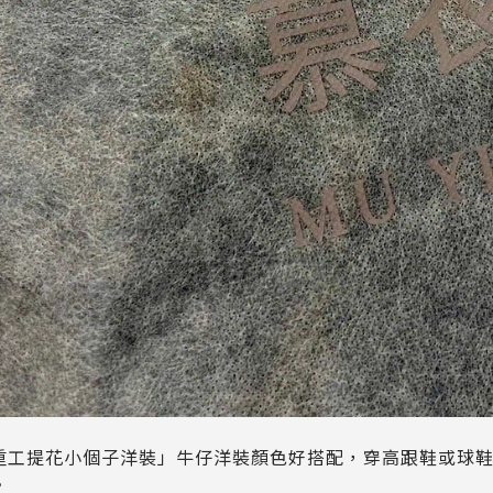
重工提花小個子洋裝」牛仔洋裝顏色好搭配，穿高跟鞋或球
。