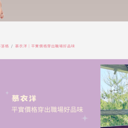
部落格
慕衣洋｜平實價格穿出職場好品味