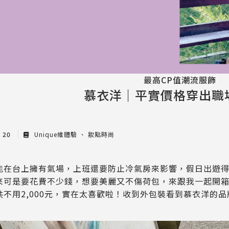
最高CP值潮流服飾
慕衣洋｜平實價格穿出職
y 20
Unique維體驗
妝點時尚
能在台上擁有氣場，上班還要防止冷氣房來影響，假日出遊
來可是要花費不少錢，想要美麗又不傷荷包，來跟我一起開箱
共不用2,000元，實在太喜歡啦！收到外包裝看到慕衣洋的