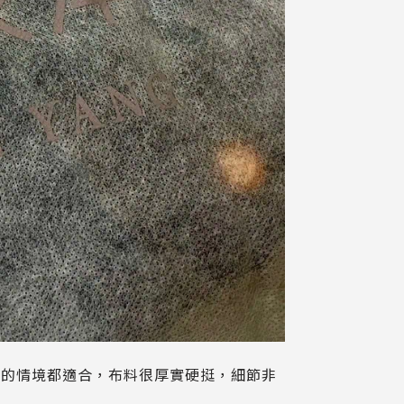
鞋的情境都適合，布料很厚實硬挺，細節非