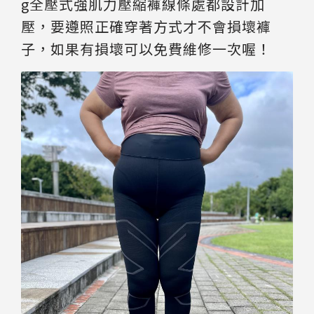
g全壓式強肌力壓縮褲線條處都設計加
壓，要遵照正確穿著方式才不會損壞褲
子，如果有損壞可以免費維修一次喔！