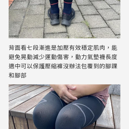
背面看七段漸進是加壓有效穩定肌肉，能
避免晃動減少運動傷害，動力氣墊襪長度
適中可以保護壓縮褲沒辦法包覆到的腳踝
和腳部