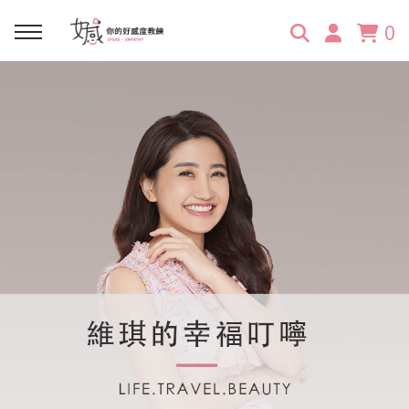
0
回主選單
回主選單
回主選單
回主選單
回主選單
學習資源
服務項目
企業訓練
關於維琪
所有文章
線上課程
合作邀約
公眾表達影響力
維琪簡介
維體驗Unique
嚴選商品
品牌顧問
創意活動企劃力
學員推薦
維觀點Vision
活動報名
主持服務
零秒好感溝通術
客戶好評
它站開課
服務體驗設計課
媒體報導