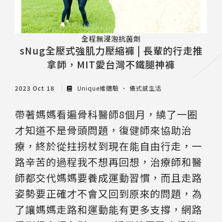
全程無浸泡抗菌劑
sNug全壓式強肌力壓縮褲 | 長輩的行走推
拿師，MIT愛台灣不鐵腿神褲
2023 Oct 18
Unique維體驗
儀式感生活
帶著媽媽看遍骨科醫師8個月，繞了一圈
才知道不是骨頭問題，復健師來協助治
療，終於從拄拐杖到現在能自由行走，一
路辛苦的過程我不想再回想，治療師和醫
師都交代媽媽要養成運動習慣，而且走路
姿勢要正確才不會又回到原來的問題，為
了讓媽媽走路和運動能有更多支撐，網路