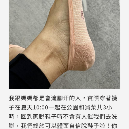
我跟媽媽都是會流腳汗的人，實際穿著襪
子在夏天10:00一起在公園和買菜共3小
時，回到家脫鞋子時不會有人催我們去洗
腳，我們終於可以體面自信脫鞋子啦！你