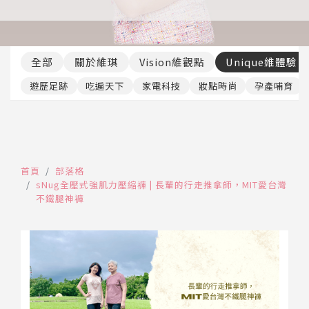
推薦工具
全部
關於維琪
Vision維觀點
Unique維體驗
遊歷足跡
吃遍天下
家電科技
妝點時尚
孕產哺育
首頁
部落格
sNug全壓式強肌力壓縮褲 | 長輩的行走推拿師，MIT愛台灣
不鐵腿神褲