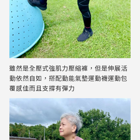
雖然是全壓式強肌力壓縮褲，但是伸展活
動依然自如，搭配動能氣墊運動襪運動包
覆感佳而且支撐有彈力