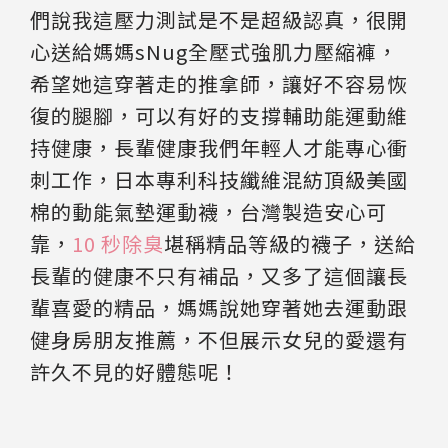
們說我這壓力測試是不是超級認真，很開
心送給媽媽sNug全壓式強肌力壓縮褲，
希望她這穿著走的推拿師，讓好不容易恢
復的腿腳，可以有好的支撐輔助能運動維
持健康，長輩健康我們年輕人才能專心衝
刺工作，日本專利科技纖維混紡頂級美國
棉的動能氣墊運動襪，台灣製造安心可
靠，
10 秒除臭
堪稱精品等級的襪子，送給
長輩的健康不只有補品，又多了這個讓長
輩喜愛的精品，媽媽說她穿著她去運動跟
健身房朋友推薦，不但展示女兒的愛還有
許久不見的好體態呢！