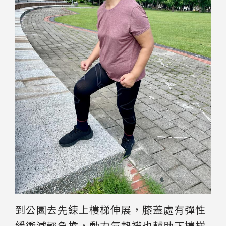
到公園去先練上樓梯伸展，膝蓋處有彈性
緩衝減輕負擔，動力氣墊襪也輔助下樓梯