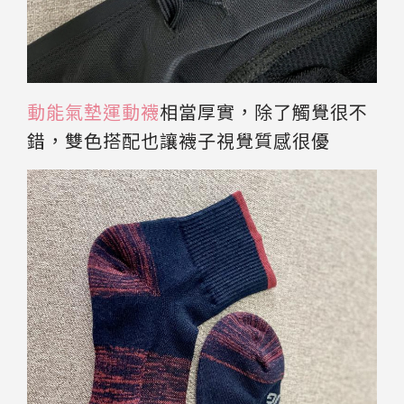
動能氣墊運動襪
相當厚實，除了觸覺很不
錯，雙色搭配也讓襪子視覺質感很優