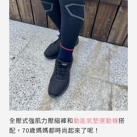
全壓式強肌力壓縮褲和
動能氣墊運動襪
搭
配，70歲媽媽都時尚起來了呢！