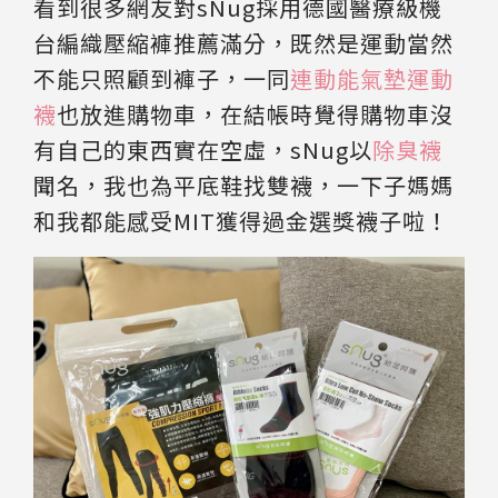
看到很多網友對sNug採用德國醫療級機
台編織壓縮褲推薦滿分，既然是運動當然
不能只照顧到褲子，一同
連動能氣墊運動
襪
也放進購物車，在結帳時覺得購物車沒
有自己的東西實在空虛，sNug以
除臭襪
聞名，我也為平底鞋找雙襪，一下子媽媽
和我都能感受MIT獲得過金選獎襪子啦！