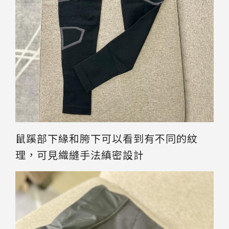
鼠蹊部下緣和胯下可以看到有不同的紋
理，可見織縫手法縝密設計