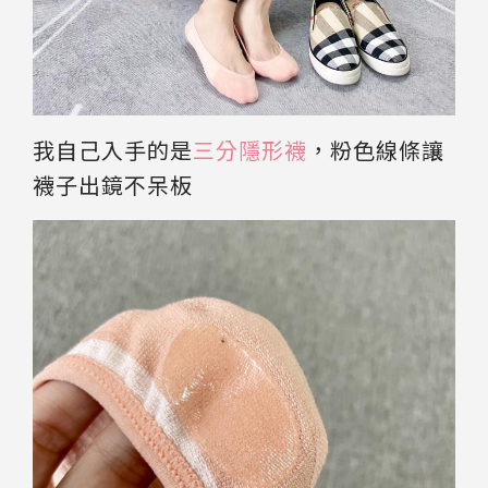
我自己入手的是
三分隱形襪
，粉色線條讓
襪子出鏡不呆板