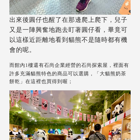
出來後圓仔也醒了在那邊爬上爬下，兒子
又是一陣興奮地跑去盯著圓仔看，畢竟可
以這樣近距離地看到貓熊不是隨時都有機
會的呢。
而館內1樓還有石尚企業經營的石尚探索屋，裡面有
許多充滿貓熊特色的商品可以選購，「大貓熊奶茶
餅乾」在這裡也買得到喔；