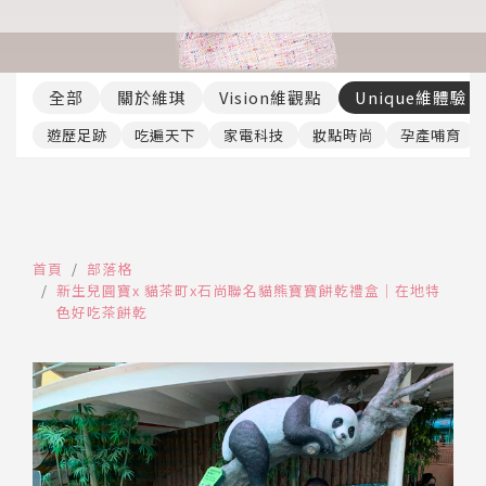
推薦工具
全部
關於維琪
Vision維觀點
Unique維體驗
遊歷足跡
吃遍天下
家電科技
妝點時尚
孕產哺育
首頁
部落格
新生兒圓寶x 貓茶町x石尚聯名貓熊寶寶餅乾禮盒│在地特
色好吃茶餅乾