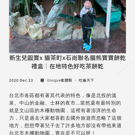
新生兒圓寶x 貓茶町x石尚聯名貓熊寶寶餅乾
禮盒│在地特色好吃茶餅乾
2020 Dec 23
Unique維體驗
吃遍天下
台北市各區都有著其代表的特色，像是北投的溫
泉、中山的金融、士林的夜市...當然還有最特別的
就是文山區的木柵動物園，這裡有著澎湃的生命
力，只是過去大家都喜歡去國外旅遊而忽略了這個
地方，想想帶著兒子去了許多地方卻沒有帶他來過
台北市木柵動物園，實在是不可以呀！