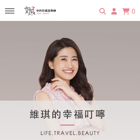
0
回主選單
回主選單
回主選單
回主選單
回主選單
學習資源
服務項目
企業訓練
關於維琪
所有文章
線上課程
合作邀約
公眾表達影響力
維琪簡介
維體驗Unique
嚴選商品
品牌顧問
創意活動企劃力
學員推薦
維觀點Vision
活動報名
主持服務
零秒好感溝通術
客戶好評
它站開課
服務體驗設計課
媒體報導