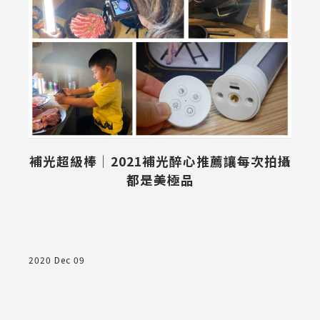
2
補光超級棒│2021補光醉心推薦讓每次拍攝
都是美極品
髮
2020 Dec 09