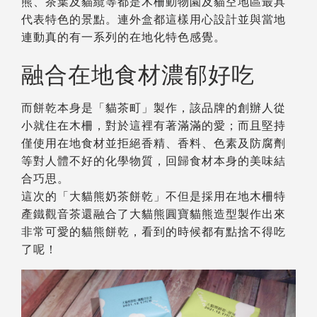
熊、茶葉及貓纜等都是木柵動物園及貓空地區最具
代表特色的景點。連外盒都這樣用心設計並與當地
連動真的有一系列的在地化特色感覺。
融合在地食材濃郁好吃
而餅乾本身是「貓茶町」製作，該品牌的創辦人從
小就住在木柵，對於這裡有著滿滿的愛；而且堅持
僅使用在地食材並拒絕香精、香料、色素及防腐劑
等對人體不好的化學物質，回歸食材本身的美味結
合巧思。
這次的「大貓熊奶茶餅乾」不但是採用在地木柵特
產鐵觀音茶還融合了大貓熊圓寶貓熊造型製作出來
非常可愛的貓熊餅乾，看到的時候都有點捨不得吃
了呢！